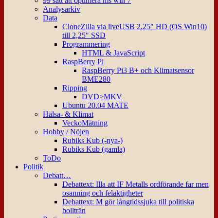
99 sätt att optimera ms win 7
Analysarkiv
Data
CloneZilla via liveUSB 2.25″ HD (OS Win10)
till 2,25″ SSD
Programmering
HTML & JavaScript
RaspBerry Pi
RaspBerry Pi3 B+ och Klimatsensor
BME280
Ripping
DVD>MKV
Ubuntu 20.04 MATE
Hälsa- & Klimat
VeckoMätning
Hobby / Nöjen
Rubiks Kub (-nya-)
Rubiks Kub (gamla)
ToDo
Politik
Debatt…
Debattext: Illa att IF Metalls ordförande far men
osanning och felaktigheter
Debattext: M gör långtidssjuka till politiska
bollträn