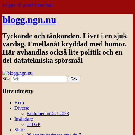
Hoppa till primärt innehåll
blogg.ngn.nu
Tyckande och tänkanden. Livet i en sjuk
vardag. Emellanåt kryddad med humor.
Här avhandlas också lite politik och en
del datatekniska spörsmål
Sök
Huvudmeny
Hem
Diverse
Fantomen nr 6-7 2023
Insändare
Till GP
Sidor