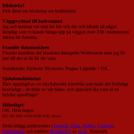
Biblioteket
Fick lånat om böckerna om bokbinderi.
Väggprydnad till badrummet
Jag och hustrun var runt lite här och där och kikade på något
lämpligt som vi kunde hänga upp på väggen över TM i badrummet.
Jakten får fortsätta.
Framför datamaskinen
Försökt installera det klassiska dataspelet Wolfenstein men jag får
inte till det så då får det vara.
Installerade; Alchemy Mysteries: Prague Legends > OK.
Sjukdomshistorian
Blev uppringd av en olycksbroder norrifrån som hade det förfärligt
besvärligt – att delar av vår hälso- och sjukvård ska vara så ini
helsike oproffsiga?
Hälsoläget
:
OK. Hela dagen.
[
02
–
08
–
060
–
030
] 84,8(+0,9) :down:
Detta inlägg publicerades i
Boende
,
Data
,
Hobby
,
Lederna
,
Sjukhistoria
och märktes
Bokbinderi
av
nisse
. Bokmärk