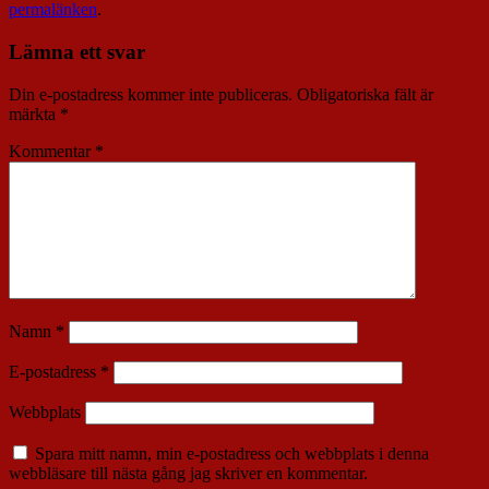
permalänken
.
Lämna ett svar
Din e-postadress kommer inte publiceras.
Obligatoriska fält är
märkta
*
Kommentar
*
Namn
*
E-postadress
*
Webbplats
Spara mitt namn, min e-postadress och webbplats i denna
webbläsare till nästa gång jag skriver en kommentar.