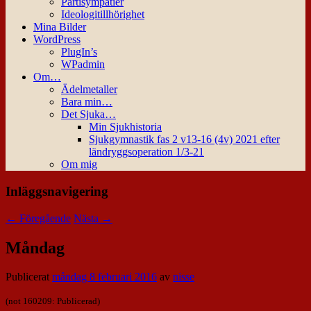
Partisympatier
Ideologitillhörighet
Mina Bilder
WordPress
PlugIn’s
WPadmin
Om…
Ädelmetaller
Bara min…
Det Sjuka…
Min Sjukhistoria
Sjukgymnastik fas 2 v13-16 (4v) 2021 efter
ländryggsoperation 1/3-21
Om mig
Inläggsnavigering
←
Föregående
Nästa
→
Måndag
Publicerat
måndag 8 februari 2016
av
nisse
(not 160209: Publicerad)