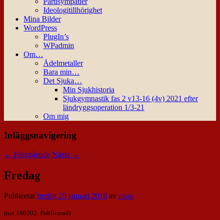
Partisympatier
Ideologitillhörighet
Mina Bilder
WordPress
PlugIn’s
WPadmin
Om…
Ädelmetaller
Bara min…
Det Sjuka…
Min Sjukhistoria
Sjukgymnastik fas 2 v13-16 (4v) 2021 efter
ländryggsoperation 1/3-21
Om mig
Inläggsnavigering
←
Föregående
Nästa
→
Fredag
Publicerat
fredag 29 januari 2016
av
nisse
(not 160202: Publicerad)