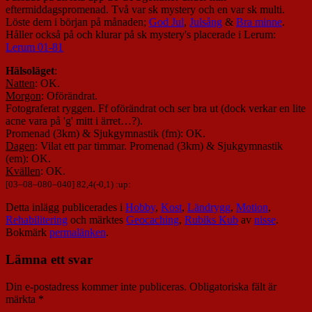
eftermiddagspromenad. Två var sk mystery och en var sk multi.
Löste dem i början på månaden;
God Jul
,
Julsång
&
Bra minne
.
Håller också på och klurar på sk mystery's placerade i Lerum:
Lerum 01-81
Hälsoläget
:
Natten
: OK.
Morgon
: Oförändrat.
Fotograferat ryggen. Ff oförändrat och ser bra ut (dock verkar en lite
acne vara på 'g' mitt i ärret…?).
Promenad (3km) & Sjukgymnastik (fm): OK.
Dagen
: Vilat ett par timmar. Promenad (3km) & Sjukgymnastik
(em): OK.
Kvällen
: OK.
[
03
–
08
–
080
–
040
] 82,4(-0,1) :up:
Detta inlägg publicerades i
Hobby
,
Kost
,
Ländrygg
,
Motion
,
Rehabilitering
och märktes
Geocaching
,
Rubiks Kub
av
nisse
.
Bokmärk
permalänken
.
Lämna ett svar
Din e-postadress kommer inte publiceras.
Obligatoriska fält är
märkta
*