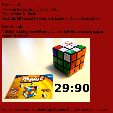
Promenad
Valde en längre idag. Överby ToR.
Tog ca 2tim & 10min.
Gick dit, till Harald Nyborg, och köpte en Rubiks Kub (29:90)
Rubiks kub
Väldigt 'sladdrig' modell men jag hade inte förväntat mig någon
fantastisk kvalitet:
För att lösa kuben använder jag följande (fungera oavsett hur kuben