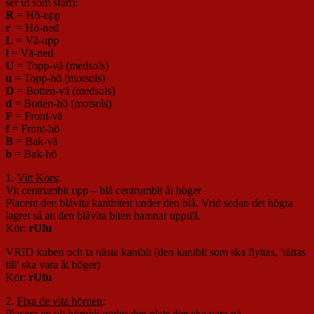
ser ut som start):
R
= Hö-upp
r
= Hö-ned
L
= Vä-upp
l
= Vä-ned
U
= Topp-vä (medsols)
u
= Topp-hö (motsols)
D
= Botten-vä (medsols)
d
= Botten-hö (motsols)
F
= Front-vä
f
= Front-hö
B
= Bak-vä
b
= Bak-hö
1.
Vitt Kors
:
Vit centrumbit upp – blå centrumbit åt höger
Placera den blåvita kantbiten under den blå. Vrid sedan det högra
lagret så att den blåvita biten hamnar upptill.
Kör:
rUfu
VRID kuben och ta nästa kantbit (den kantbit som ska flyttas, 'rättas
till' ska vara åt höger)
Kör:
rUfu
2.
Fixa de vita hörnen
:
Placera en vit hörnbit under den plats den ska vara på.