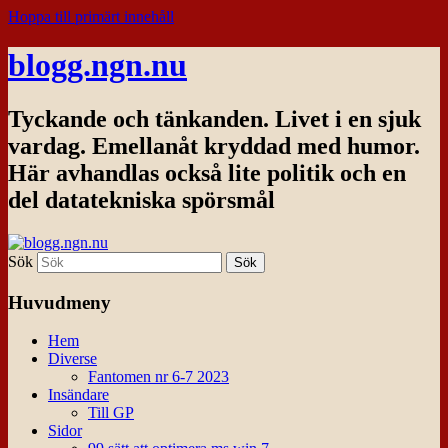
Hoppa till primärt innehåll
blogg.ngn.nu
Tyckande och tänkanden. Livet i en sjuk
vardag. Emellanåt kryddad med humor.
Här avhandlas också lite politik och en
del datatekniska spörsmål
Sök
Huvudmeny
Hem
Diverse
Fantomen nr 6-7 2023
Insändare
Till GP
Sidor