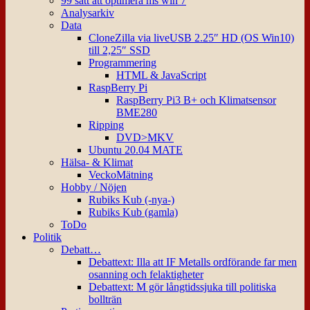
99 sätt att optimera ms win 7
Analysarkiv
Data
CloneZilla via liveUSB 2.25″ HD (OS Win10)
till 2,25″ SSD
Programmering
HTML & JavaScript
RaspBerry Pi
RaspBerry Pi3 B+ och Klimatsensor
BME280
Ripping
DVD>MKV
Ubuntu 20.04 MATE
Hälsa- & Klimat
VeckoMätning
Hobby / Nöjen
Rubiks Kub (-nya-)
Rubiks Kub (gamla)
ToDo
Politik
Debatt…
Debattext: Illa att IF Metalls ordförande far men
osanning och felaktigheter
Debattext: M gör långtidssjuka till politiska
bollträn