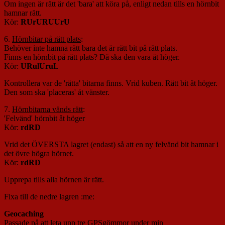
Om ingen är rätt är det 'bara' att köra på, enligt nedan tills en hörnbit
hamnar rätt.
Kör:
RUrURUUrU
6.
Hörnbitar på rätt plats
:
Behöver inte hamna rätt bara det är rätt bit på rätt plats.
Finns en hörnbit på rätt plats? Då ska den vara åt höger.
Kör:
URulUruL
Kontrollera var de 'rätta' bitarna finns. Vrid kuben. Rätt bit åt höger.
Den som ska 'placeras' åt vänster.
7.
Hörnbitarna vänds rätt
:
'Felvänd' hörnbit åt höger
Kör:
rdRD
Vrid det ÖVERSTA lagret (endast) så att en ny felvänd bit hamnar i
det övre högra hörnet.
Kör:
rdRD
Upprepa tills alla hörnen är rätt.
Fixa till de nedre lagren :me:
Geocaching
Passade på att leta upp tre GPSgömmor under min