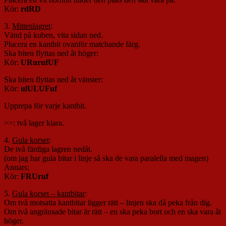
Kör:
rdRD
3.
Mittenlagret
:
Vänd på kuben, vita sidan ned.
Placera en kantbit ovanför matchande färg.
Ska biten flyttas ned åt höger:
Kör:
URurufUF
Ska biten flyttas ned åt vänster:
Kör:
ulULUFuf
Upprepa för varje kantbit.
>>: två lager klara.
4.
Gula korset
:
De två färdiga lagren nedåt.
(om jag har gula bitar i linje så ska de vara paralella med magen)
Annars;
Kör:
FRUruf
5.
Gula korset – kantbitar
:
Om två motsatta kantbitar ligger rätt – linjen ska då peka från dig.
Om två angränsade bitar är rätt – en ska peka bort och en ska vara åt
höger.