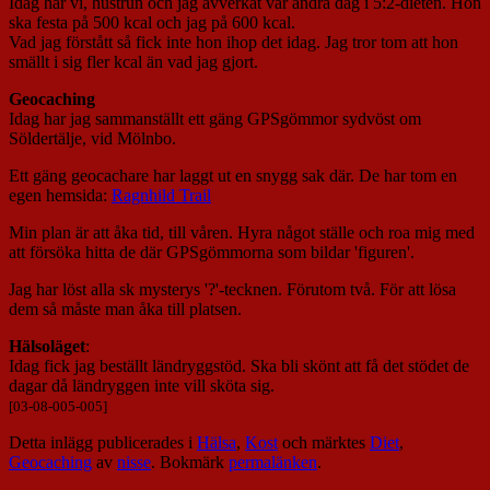
Idag har vi, hustrun och jag avverkat vår andra dag i 5:2-dieten. Hon
ska festa på 500 kcal och jag på 600 kcal.
Vad jag förstått så fick inte hon ihop det idag. Jag tror tom att hon
smällt i sig fler kcal än vad jag gjort.
Geocaching
Idag har jag sammanställt ett gäng GPSgömmor sydvöst om
Söldertälje, vid Mölnbo.
Ett gäng geocachare har laggt ut en snygg sak där. De har tom en
egen hemsida:
Ragnhild Trail
Min plan är att åka tid, till våren. Hyra något ställe och roa mig med
att försöka hitta de där GPSgömmorna som bildar 'figuren'.
Jag har löst alla sk mysterys '?'-tecknen. Förutom två. För att lösa
dem så måste man åka till platsen.
Hälsoläget
:
Idag fick jag beställt ländryggstöd. Ska bli skönt att få det stödet de
dagar då ländryggen inte vill sköta sig.
[03-08-005-005]
Detta inlägg publicerades i
Hälsa
,
Kost
och märktes
Diet
,
Geocaching
av
nisse
. Bokmärk
permalänken
.