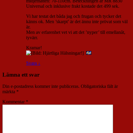
midjemåtten: 70-110cm. Beteckningen är MR 8830
Universal och inklusive frakt kostade det 499 sek.
Vi har testat det båda jag och frugan och tycker det
känns ok. Men ’skarpt’ är det ännu inte prövat som väl
är.
Men av erfarenhet vet vi att det ’nyper’ till emellanåt,
tyvärr.
Kramar!
Svara
↓
Lämna ett svar
Din e-postadress kommer inte publiceras.
Obligatoriska fält är
märkta
*
Kommentar
*