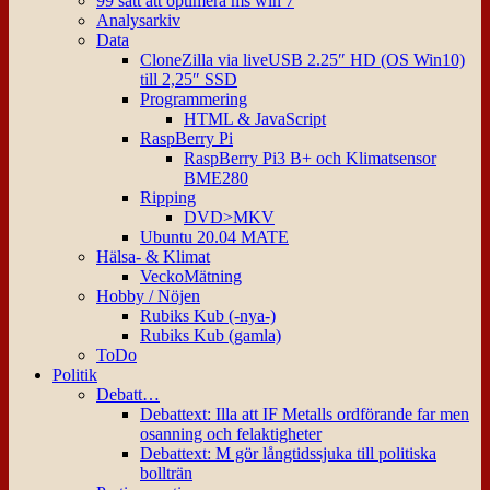
99 sätt att optimera ms win 7
Analysarkiv
Data
CloneZilla via liveUSB 2.25″ HD (OS Win10)
till 2,25″ SSD
Programmering
HTML & JavaScript
RaspBerry Pi
RaspBerry Pi3 B+ och Klimatsensor
BME280
Ripping
DVD>MKV
Ubuntu 20.04 MATE
Hälsa- & Klimat
VeckoMätning
Hobby / Nöjen
Rubiks Kub (-nya-)
Rubiks Kub (gamla)
ToDo
Politik
Debatt…
Debattext: Illa att IF Metalls ordförande far men
osanning och felaktigheter
Debattext: M gör långtidssjuka till politiska
bollträn