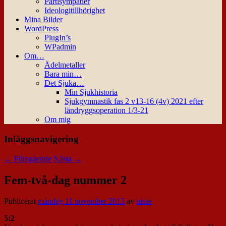
Partisympatier
Ideologitillhörighet
Mina Bilder
WordPress
PlugIn’s
WPadmin
Om…
Ädelmetaller
Bara min…
Det Sjuka…
Min Sjukhistoria
Sjukgymnastik fas 2 v13-16 (4v) 2021 efter
ländryggsoperation 1/3-21
Om mig
Inläggsnavigering
←
Föregående
Nästa
→
Fem-två-dag nummer 2
Publicerat
måndag 11 november 2013
av
nisse
5:2