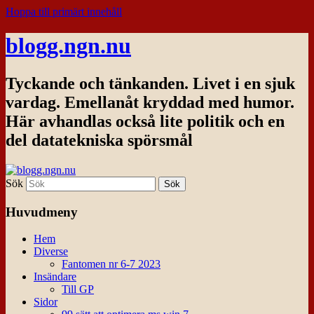
Hoppa till primärt innehåll
blogg.ngn.nu
Tyckande och tänkanden. Livet i en sjuk
vardag. Emellanåt kryddad med humor.
Här avhandlas också lite politik och en
del datatekniska spörsmål
Sök
Huvudmeny
Hem
Diverse
Fantomen nr 6-7 2023
Insändare
Till GP
Sidor