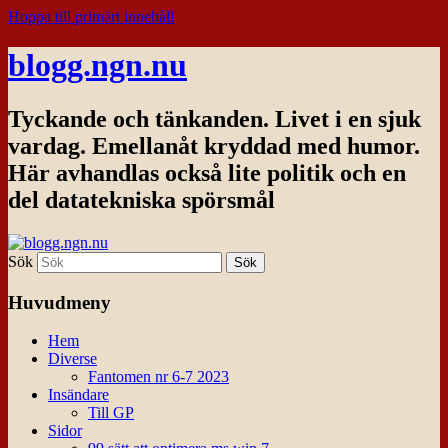
Hoppa till primärt innehåll
blogg.ngn.nu
Tyckande och tänkanden. Livet i en sjuk
vardag. Emellanåt kryddad med humor.
Här avhandlas också lite politik och en
del datatekniska spörsmål
Sök
Huvudmeny
Hem
Diverse
Fantomen nr 6-7 2023
Insändare
Till GP
Sidor