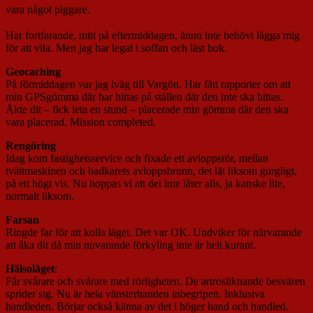
vara något piggare.
Har fortfarande, mitt på eftermiddagen, ännu inte behövt lägga mig
för att vila. Men jag har legat i soffan och läst bok.
Geocaching
På förmiddagen var jag iväg till Vargön. Har fått rapporter om att
min GPSgömma där har hittas på ställen där den inte ska hittas.
Åkte dit – fick leta en stund – placerade min gömma där den ska
vara placerad. Mission completed.
Rengöring
Idag kom fastighetsservice och fixade ett avloppsrör, mellan
tvättmaskinen och badkarets avloppsbrunn, det lät liksom gurgligt,
på ett högt vis. Nu hoppas vi att det inte låter alls, ja kanske lite,
normalt liksom.
Farsan
Ringde far för att kolla läget. Det var OK. Undviker för närvarande
att åka dit då min nuvarande förkyling inte är helt kurant.
Hälsoläget
:
Får svårare och svårare med rörligheten. De artrosliknande besvären
sprider sig. Nu är hela vänsterhanden inbegripen. Inklusiva
handleden. Börjar också känna av det i höger hand och handled.