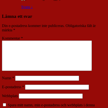
Svara
↓
Lämna ett svar
Din e-postadress kommer inte publiceras.
Obligatoriska fält är
märkta
*
Kommentar
*
Namn
*
E-postadress
*
Webbplats
Spara mitt namn, min e-postadress och webbplats i denna