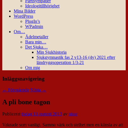
Partisympatier
Ideologitillhörighet
Mina Bilder
WordPress
PlugIn’s
WPadmin
Om…
Ädelmetaller
Bara min…
Det Sjuka…
Min Sjukhistoria
Sjukgymnastik fas 2 v13-16 (4v) 2021 efter
ländryggsoperation 1/3-21
Om mig
Inläggsnavigering
←
Föregående
Nästa
→
A pli bone tagon
Publicerat
tisdag 13 augusti 2013
av
nisse
Vaknade som vanligt. Samma värk och stelhet men en känsla av att