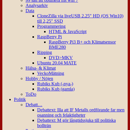
99 sätt att optimera ms win 7
Analysarkiv
Data
CloneZilla via liveUSB 2.25″ HD (OS Win10)
till 2,25″ SSD
Programmering
HTML & JavaScript
RaspBerry Pi
RaspBerry Pi3 B+ och Klimatsensor
BME280
Ripping
DVD>MKV
Ubuntu 20.04 MATE
Hälsa- & Klimat
VeckoMätning
Hobby / Nöjen
Rubiks Kub (-nya-)
Rubiks Kub (gamla)
ToDo
Politik
Debatt…
Debattext: Illa att IF Metalls ordförande far men
osanning och felaktigheter
Debattext: M gör långtidssjuka till politiska
bollträn