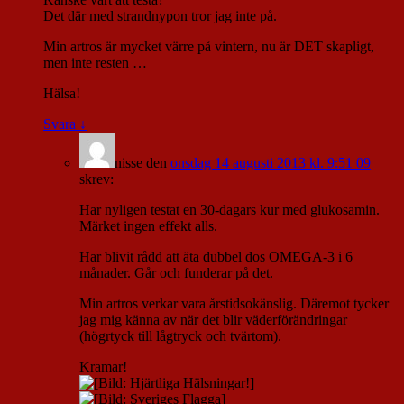
Det där med strandnypon tror jag inte på.
Min artros är mycket värre på vintern, nu är DET skapligt,
men inte resten …
Hälsa!
Svara
↓
nisse
den
onsdag 14 augusti 2013 kl. 9:51 09
skrev:
Har nyligen testat en 30-dagars kur med glukosamin.
Märket ingen effekt alls.
Har blivit rådd att äta dubbel dos OMEGA-3 i 6
månader. Går och funderar på det.
Min artros verkar vara årstidsokänslig. Däremot tycker
jag mig känna av när det blir väderförändringar
(högrtyck till lågtryck och tvärtom).
Kramar!