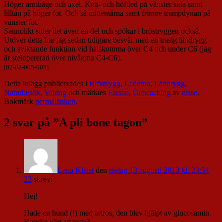
Höger armbåge och axel. Knä- och höftled på vänster sida samt
lilltån på höger fot. Och så mittentårna samt främre trampdynan på
vänster fot.
Sannolikt sitter det även en del och spökar i bröstryggen också.
Utöver detta har jag sedan tidigare besvär med en trasig ländrygg
och sviktande funktion vid halskotorna över C4 och under C6 (jag
är stelopererad över nivåerna C4-C6).
[02-08-005-005]
Detta inlägg publicerades i
Bröstrygg
,
Lederna
,
Ländrygg
,
Naturbesök
,
Vardag
och märktes
Farsan
,
Geocaching
av
nisse
.
Bokmärk
permalänken
.
2 svar på ”
A pli bone tagon
”
Lena Kleist
den
tisdag 13 augusti 2013 kl. 23:51
23
skrev:
Hej!
Hade en hund (!) med artros, den blev hjälpt av glucosamin.
Kanske värt att testa?