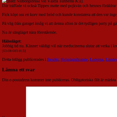
Där träffade vi också Tippex matte med pojkvän och hennes föräldrar s
Fick köpt oss en korv med bröd och kunde konstatera att den var ing
På väg från garaget insåg vi att denna afton är det tydligen party på gå
Nu är sängläget nära förestående.
Hälsoläget
:
Jobbig tid nu. Känner väldigt väl när meducinerna slutar att verka i kr
[03-08-005-015]
Detta inlägg publicerades i
Besökt
,
Helgdagsfirande
,
Lederna
,
Ländr
Lämna ett svar
Din e-postadress kommer inte publiceras.
Obligatoriska fält är märkta