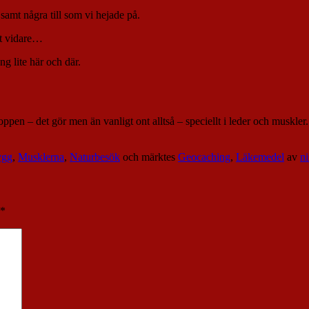
amt några till som vi hejade på.
et vidare…
ng lite här och där.
oppen – det gör men än vanligt ont alltså – speciellt i leder och muskler
ygg
,
Musklerna
,
Naturbesök
och märktes
Geocaching
,
Läkemedel
av
ni
*