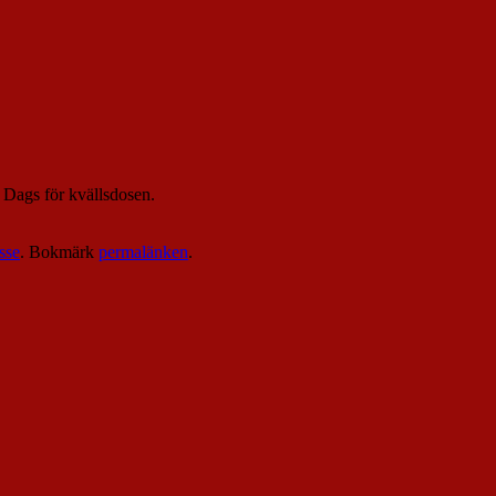
. Dags för kvällsdosen.
sse
. Bokmärk
permalänken
.