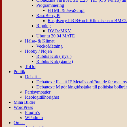
CloneZilla via liveUSB 2.25″ HD (OS Win10) til
Programmering
HTML & JavaScript
RaspBerry Pi
RaspBerry Pi3 B+ och Klimatsensor BME2
Ripping
DVD>MKV
Ubuntu 20.04 MATE
Hälsa- & Klimat
VeckoMätning
Hobby / Nöjen
Rubiks Kub (-nya-)
Rubiks Kub (gamla)
ToDo
Politik
Debatt…
Debattext: Illa att IF Metalls ordförande far men o
Debattext: M gör långtidssjuka till politiska bollträ
Partisympatier
Ideologitillhörighet
Mina Bilder
WordPress
PlugIn’s
WPadmin
Om…