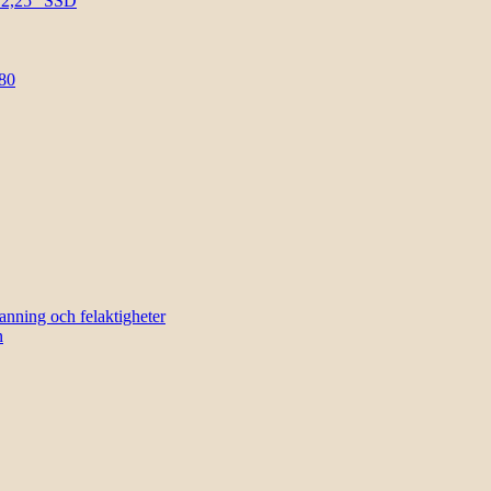
l 2,25″ SSD
80
sanning och felaktigheter
n