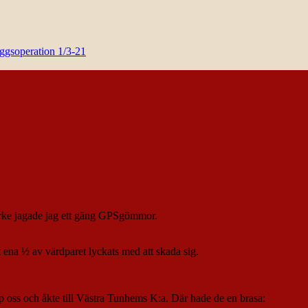
yggsoperation 1/3-21
örke jagade jag ett gäng GPSgömmor.
t ena ½ av värdparet lyckats med att skada sig.
 upp oss och åkte till Västra Tunhems K:a. Där hade de en brasa: