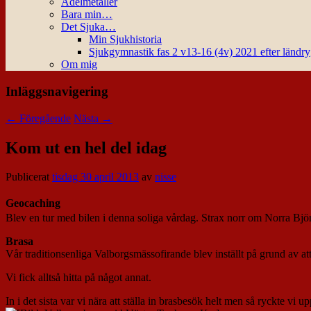
Ädelmetaller
Bara min…
Det Sjuka…
Min Sjukhistoria
Sjukgymnastik fas 2 v13-16 (4v) 2021 efter ländr
Om mig
Inläggsnavigering
←
Föregående
Nästa
→
Kom ut en hel del idag
Publicerat
tisdag 30 april 2013
av
nisse
Geocaching
Blev en tur med bilen i denna soliga vårdag. Strax norr om Norra Bj
Brasa
Vår traditionsenliga Valborgsmässofirande blev inställt på grund av at
Vi fick alltså hitta på något annat.
In i det sista var vi nära att ställa in brasbesök helt men så ryckte vi