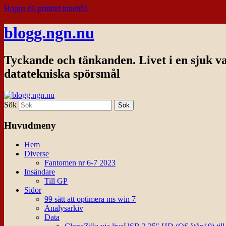
Hoppa till primärt innehåll
blogg.ngn.nu
Tyckande och tänkanden. Livet i en sjuk v
datatekniska spörsmål
Sök
Huvudmeny
Hem
Diverse
Fantomen nr 6-7 2023
Insändare
Till GP
Sidor
99 sätt att optimera ms win 7
Analysarkiv
Data