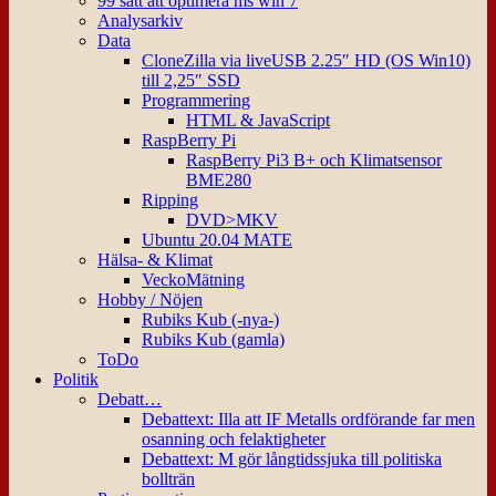
99 sätt att optimera ms win 7
Analysarkiv
Data
CloneZilla via liveUSB 2.25″ HD (OS Win10)
till 2,25″ SSD
Programmering
HTML & JavaScript
RaspBerry Pi
RaspBerry Pi3 B+ och Klimatsensor
BME280
Ripping
DVD>MKV
Ubuntu 20.04 MATE
Hälsa- & Klimat
VeckoMätning
Hobby / Nöjen
Rubiks Kub (-nya-)
Rubiks Kub (gamla)
ToDo
Politik
Debatt…
Debattext: Illa att IF Metalls ordförande far men
osanning och felaktigheter
Debattext: M gör långtidssjuka till politiska
bollträn