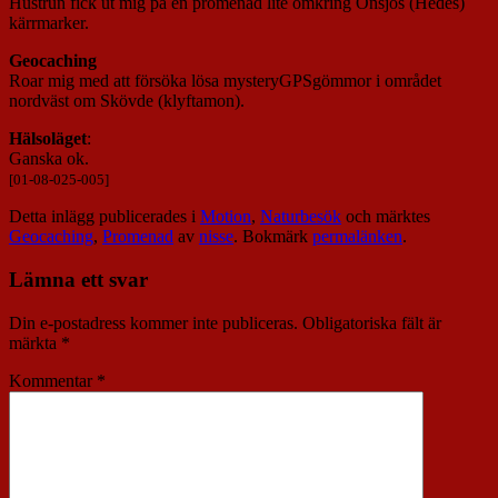
Hustrun fick ut mig på en promenad lite omkring Onsjös (Hedes)
kärrmarker.
Geocaching
Roar mig med att försöka lösa mysteryGPSgömmor i området
nordväst om Skövde (klyftamon).
Hälsoläget
:
Ganska ok.
[01-08-025-005]
Detta inlägg publicerades i
Motion
,
Naturbesök
och märktes
Geocaching
,
Promenad
av
nisse
. Bokmärk
permalänken
.
Lämna ett svar
Din e-postadress kommer inte publiceras.
Obligatoriska fält är
märkta
*
Kommentar
*