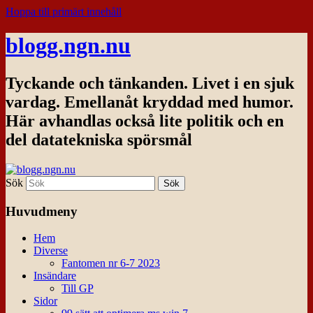
Hoppa till primärt innehåll
blogg.ngn.nu
Tyckande och tänkanden. Livet i en sjuk
vardag. Emellanåt kryddad med humor.
Här avhandlas också lite politik och en
del datatekniska spörsmål
Sök
Huvudmeny
Hem
Diverse
Fantomen nr 6-7 2023
Insändare
Till GP
Sidor