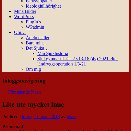
Partisympatier
Ideologitillhörighet
Mina Bilder
WordPress
PlugIn’s
WPadmin
Om…
Ädelmetaller
Bara min…
Det Sjuka…
Min Sjukhistoria
Sjukgymnastik fas 2 v13-16 (4v) 2021 efter
ländryggsoperation 1/3-21
Om mig
Inläggsnavigering
←
Föregående
Nästa
→
Lite ute mycket inne
Publicerat
lördag 16 mars 2013
av
nisse
Promenad