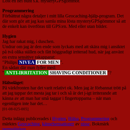
Löst en hel bunt s.k. mysteryGPSgömmor.
Programmering
Förbättrat några detaljer i mitt lilla Geocaching-hjälp-program. Det
där som gör att jag kan samla mina lösta mysteryGPSgömmor så att
de enkelt kan överföras till GPS:en. Med eller utan bilder.
Hygien
Jag har rakat mig, i duschen.
Undrar om jag är den ende som lyckats med att skära mig i ansiktet
på två olika ställen och fått höggradigt irriterad hud, när jag använt
en extra sensitive rakapparat:
"Philips
NIVEA
FOR MEN
".
En sådan där man fyller med:
"
ANTI-IRRITATION
SHAVING CONDITIONER
"?
Hälsoläget
:
På värkfronten har det varit relativt ok. Men jag är förbannat trött på
att jag tappar det mesta jag tar i och så är det j-igt irriterande att
känna av att man har små taggar i fingertopparna – när man
egentligen inte har det…
[01-08-025-005]
Detta inlägg publicerades i
Hygien
,
Hälsa
,
Programmering
och
märktes
Geocaching
,
känselsensationer
av
nisse
. Bokmärk
permalänken
.