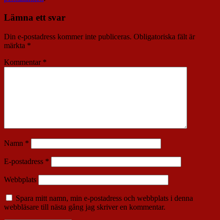
Lämna ett svar
Din e-postadress kommer inte publiceras.
Obligatoriska fält är
märkta
*
Kommentar
*
Namn
*
E-postadress
*
Webbplats
Spara mitt namn, min e-postadress och webbplats i denna
webbläsare till nästa gång jag skriver en kommentar.