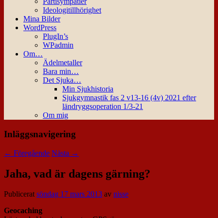
Partisympatier
Ideologitillhörighet
Mina Bilder
WordPress
PlugIn’s
WPadmin
Om…
Ädelmetaller
Bara min…
Det Sjuka…
Min Sjukhistoria
Sjukgymnastik fas 2 v13-16 (4v) 2021 efter
ländryggsoperation 1/3-21
Om mig
Inläggsnavigering
←
Föregående
Nästa
→
Jaha, vad är dagens gärning?
Publicerat
söndag 17 mars 2013
av
nisse
Geocaching