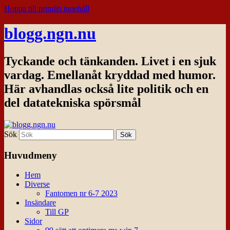
Hoppa till primärt innehåll
blogg.ngn.nu
Tyckande och tänkanden. Livet i en sjuk
vardag. Emellanåt kryddad med humor.
Här avhandlas också lite politik och en
del datatekniska spörsmål
Sök
Huvudmeny
Hem
Diverse
Fantomen nr 6-7 2023
Insändare
Till GP
Sidor