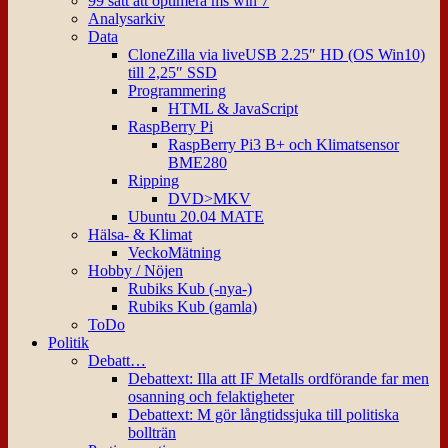
99 sätt att optimera ms win 7
Analysarkiv
Data
CloneZilla via liveUSB 2.25″ HD (OS Win10)
till 2,25″ SSD
Programmering
HTML & JavaScript
RaspBerry Pi
RaspBerry Pi3 B+ och Klimatsensor
BME280
Ripping
DVD>MKV
Ubuntu 20.04 MATE
Hälsa- & Klimat
VeckoMätning
Hobby / Nöjen
Rubiks Kub (-nya-)
Rubiks Kub (gamla)
ToDo
Politik
Debatt…
Debattext: Illa att IF Metalls ordförande far men
osanning och felaktigheter
Debattext: M gör långtidssjuka till politiska
bollträn