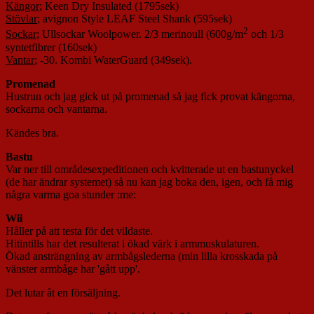
Kängor
; Keen Dry Insulated (1795sek)
Stövlar
; avignon Style LEAF Steel Shank (595sek)
2
Sockar
; Ullsockar Woolpower. 2/3 merinoull (600g/m
och 1/3
syntetfibrer (160sek)
Vantar
; -30. Kombi WaterGuard (349sek).
Promenad
Hustrun och jag gick ut på promenad så jag fick provat kängorna,
sockarna och vantarna.
Kändes bra.
Bastu
Var ner till områdesexpeditionen och kvitterade ut en bastunyckel
(de har ändrar systemet) så nu kan jag boka den, igen, och få mig
några varma goa stunder :me:
Wii
Håller på att testa för det vildaste.
Hitintills har det resulterat i ökad värk i armmuskulaturen.
Ökad ansträngning av armbågslederna (min lilla krosskada på
vänster armbåge har 'gått upp'.
Det lutar åt en försäljning.