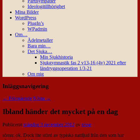
Partisympatier
Ideologitillhörighet
Mina Bilder
WordPress
PlugIn’s
WPadmin
Om…
Ädelmetaller
Bara min…
Det Sjuka…
Min Sjukhistoria
Sjukgymnastik fas 2 v13-16 (4v) 2021 efter
ländryggsoperation 1/3-21
Om mig
Inläggsnavigering
←
Föregående
Nästa
→
Ibland händer det mycket på en dag
Publicerat
måndag 3 december 2012
av
nisse
sömn: ok. Dock lite störd av typiska nattljud från den som har