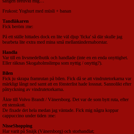
sängen bredvid mig…
Frukost: Yoghurt med müsli + banan
Tandläkaren
Fick beröm :me:
På ett ställe hittades dock en lite väl djup 'ficka' så där skulle jag
bearbeta lite extra med mina små mellantändernaborstar.
Handla
Var till en livsmedelbutik och handlade (inte en en enda onyttighet.
Eller räknas Skogaholmslimpa som nyttig / onyttig?).
Bilen
Fick ju skrapa framrutan på bilen. Fick då se att vindrutetorkarna var
märkligt långt ned samt att en fönsterlist hade lossnat. Sannolikt efter
påtryckning av vindrutetorkarna.
Åkte till Volvo Brandt / Vänersborg. Det var de som bytt ruta, efter
ett stenskott.
De fixade det hela medan jag väntade. Fick mig några koppar
cappuccino under tiden :me:
NisseShopping
Har varit på Snäjk (Vänersborg) och storhandlat;