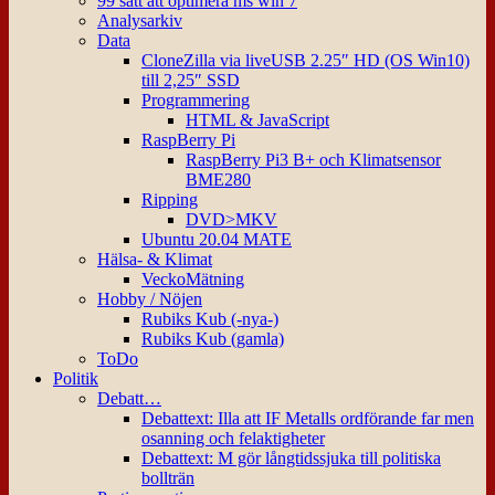
99 sätt att optimera ms win 7
Analysarkiv
Data
CloneZilla via liveUSB 2.25″ HD (OS Win10)
till 2,25″ SSD
Programmering
HTML & JavaScript
RaspBerry Pi
RaspBerry Pi3 B+ och Klimatsensor
BME280
Ripping
DVD>MKV
Ubuntu 20.04 MATE
Hälsa- & Klimat
VeckoMätning
Hobby / Nöjen
Rubiks Kub (-nya-)
Rubiks Kub (gamla)
ToDo
Politik
Debatt…
Debattext: Illa att IF Metalls ordförande far men
osanning och felaktigheter
Debattext: M gör långtidssjuka till politiska
bollträn