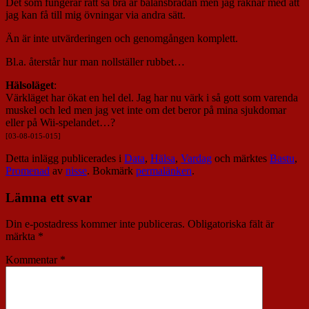
Det som fungerar rätt så bra är balansbrädan men jag räknar med att
jag kan få till mig övningar via andra sätt.
Än är inte utvärderingen och genomgången komplett.
Bl.a. återstår hur man nollställer rubbet…
Hälsoläget
:
Värkläget har ökat en hel del. Jag har nu värk i så gott som varenda
muskel och led men jag vet inte om det beror på mina sjukdomar
eller på Wii-spelandet…?
[03-08-015-015]
Detta inlägg publicerades i
Data
,
Hälsa
,
Vardag
och märktes
Bastu
,
Promenad
av
nisse
. Bokmärk
permalänken
.
Lämna ett svar
Din e-postadress kommer inte publiceras.
Obligatoriska fält är
märkta
*
Kommentar
*