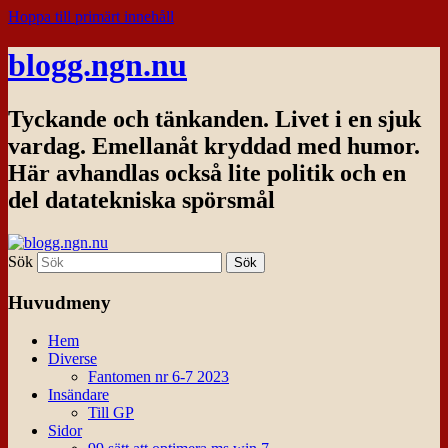
Hoppa till primärt innehåll
blogg.ngn.nu
Tyckande och tänkanden. Livet i en sjuk
vardag. Emellanåt kryddad med humor.
Här avhandlas också lite politik och en
del datatekniska spörsmål
Sök
Huvudmeny
Hem
Diverse
Fantomen nr 6-7 2023
Insändare
Till GP
Sidor