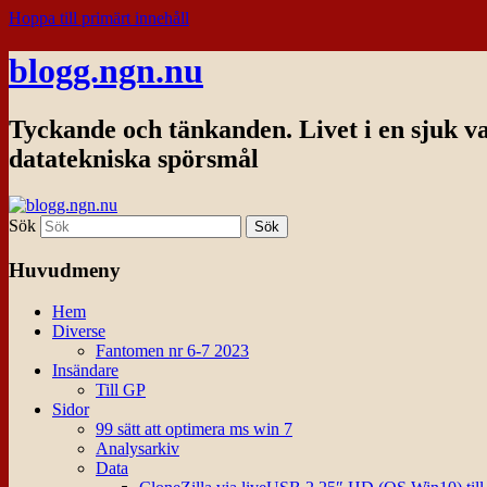
Hoppa till primärt innehåll
blogg.ngn.nu
Tyckande och tänkanden. Livet i en sjuk v
datatekniska spörsmål
Sök
Huvudmeny
Hem
Diverse
Fantomen nr 6-7 2023
Insändare
Till GP
Sidor
99 sätt att optimera ms win 7
Analysarkiv
Data