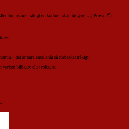
ler åtminstone tråkigt en kortare tid än tidigare …) Prova! 🙂
skrev:
min – det är bara emellanåt så förbaskat tråkigt.
n varken billigare eller roligare.
*