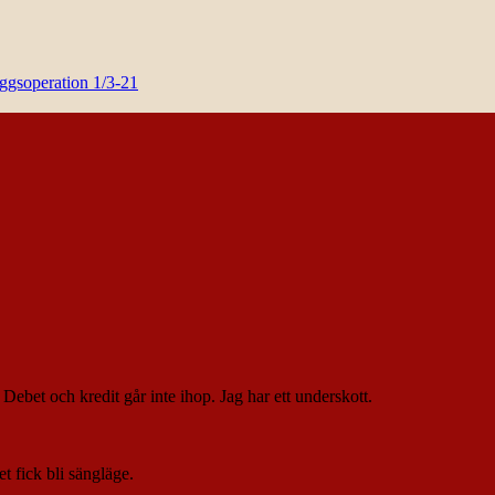
yggsoperation 1/3-21
ebet och kredit går inte ihop. Jag har ett underskott.
t fick bli sängläge.