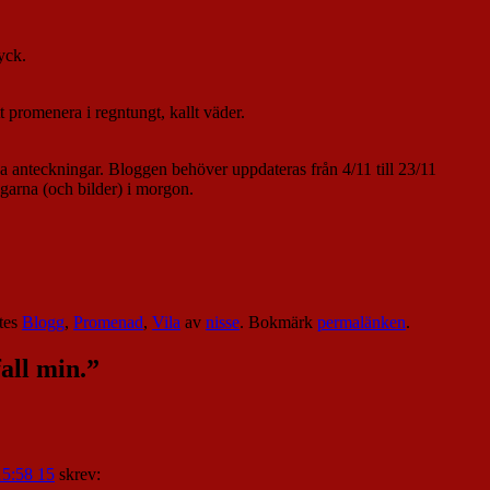
yck.
t promenera i regntungt, kallt väder.
oga anteckningar. Bloggen behöver uppdateras från 4/11 till 23/11
arna (och bilder) i morgon.
tes
Blogg
,
Promenad
,
Vila
av
nisse
. Bokmärk
permalänken
.
all min.
”
15:58 15
skrev: