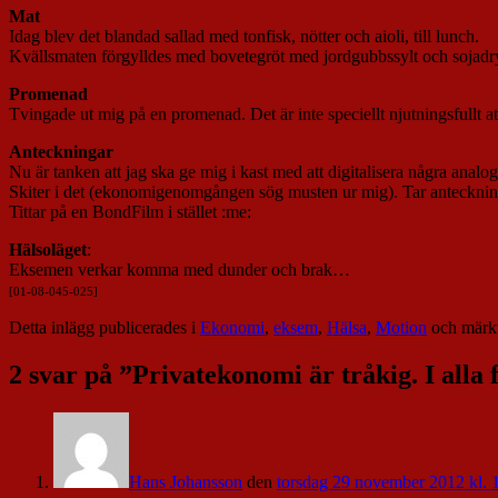
Mat
Idag blev det blandad sallad med tonfisk, nötter och aioli, till lunch.
Kvällsmaten förgylldes med bovetegröt med jordgubbssylt och sojadr
Promenad
Tvingade ut mig på en promenad. Det är inte speciellt njutningsfullt at
Anteckningar
Nu är tanken att jag ska ge mig i kast med att digitalisera några anal
Skiter i det (ekonomigenomgången sög musten ur mig). Tar anteckning
Tittar på en BondFilm i stället :me:
Hälsoläget
:
Eksemen verkar komma med dunder och brak…
[01-08-045-025]
Detta inlägg publicerades i
Ekonomi
,
eksem
,
Hälsa
,
Motion
och märk
2 svar på ”
Privatekonomi är tråkig. I alla f
Hans Johansson
den
torsdag 29 november 2012 kl. 