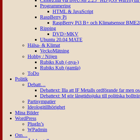
CloneZilla via liveUSB 2.25″ HD (OS Win10) til
Programmering
HTML & JavaScript
RaspBerry Pi
RaspBerry Pi3 B+ och Klimatsensor BME2
Ripping
DVD>MKV
Ubuntu 20.04 MATE
Hälsa- & Klimat
VeckoMätning
Hobby / Nöjen
Rubiks Kub (-nya-)
Rubiks Kub (gamla)
ToDo
Politik
Debatt…
Debattext: Illa att IF Metalls ordförande far men o
Debattext: M gör långtidssjuka till politiska bollträ
Partisympatier
Ideologitillhörighet
Mina Bilder
WordPress
PlugIn’s
WPadmin
Om…