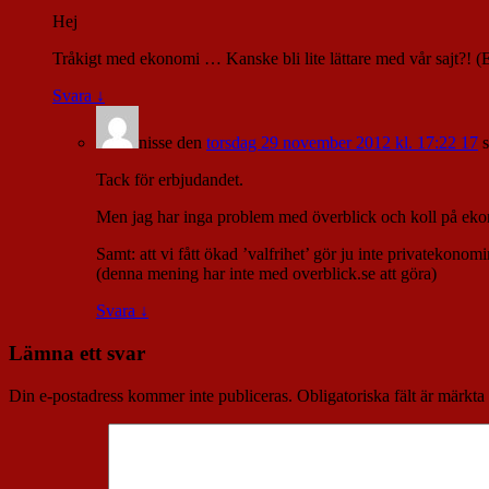
Hej
Tråkigt med ekonomi … Kanske bli lite lättare med vår sajt?! (El
Svara
↓
nisse
den
torsdag 29 november 2012 kl. 17:22 17
Tack för erbjudandet.
Men jag har inga problem med överblick och koll på ekono
Samt: att vi fått ökad ’valfrihet’ gör ju inte privatekonomi
(denna mening har inte med overblick.se att göra)
Svara
↓
Lämna ett svar
Din e-postadress kommer inte publiceras.
Obligatoriska fält är märkta