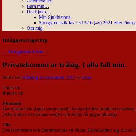
Ädelmetaller
Bara min…
Det Sjuka…
Min Sjukhistoria
Sjukgymnastik fas 2 v13-16 (4v) 2021 efter ländr
Om mig
Inläggsnavigering
←
Föregående
Nästa
→
Privatekonomi är tråkig. I alla fall min.
Publicerat
måndag 26 november 2012
av
nisse
sömn: ok
frukost: ok
Ekonomi
Har nästan hela dagen sammanställt kostnader för utomlandsvistelsen. D
Detta kräver en närmare analys och sedan får jag ta till magi.
Vila
Det är tröttsamt och deprimerande att räkna. Hjärnkraften tog slut så de