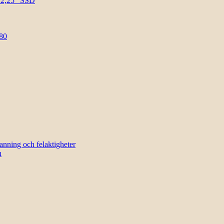
l 2,25″ SSD
80
sanning och felaktigheter
n