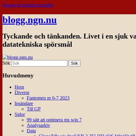
Hoppa till primärt innehåll
blogg.ngn.nu
Tyckande och tänkanden. Livet i en sjuk v
datatekniska spörsmål
Sök
Huvudmeny
Hem
Diverse
Fantomen nr 6-7 2023
Insändare
Till GP
Sidor
99 sätt att optimera ms win 7
Analysarkiv
Data