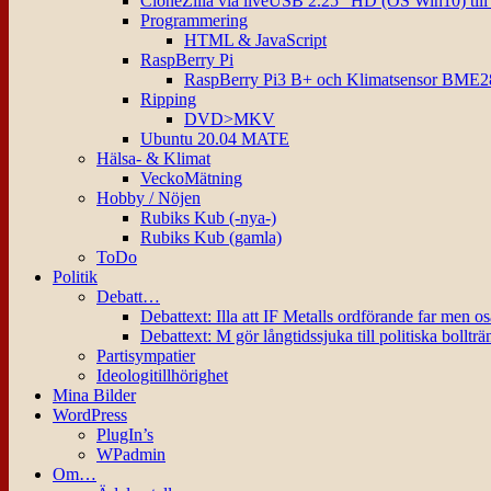
CloneZilla via liveUSB 2.25″ HD (OS Win10) til
Programmering
HTML & JavaScript
RaspBerry Pi
RaspBerry Pi3 B+ och Klimatsensor BME2
Ripping
DVD>MKV
Ubuntu 20.04 MATE
Hälsa- & Klimat
VeckoMätning
Hobby / Nöjen
Rubiks Kub (-nya-)
Rubiks Kub (gamla)
ToDo
Politik
Debatt…
Debattext: Illa att IF Metalls ordförande far men o
Debattext: M gör långtidssjuka till politiska bollträ
Partisympatier
Ideologitillhörighet
Mina Bilder
WordPress
PlugIn’s
WPadmin
Om…