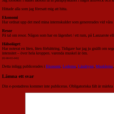
Jag försöker i stället liksom få in paraplyskaftet i något armveck och s
Hittade alla som jag föresatt mig att hitta.
Ekonomi
Har ordnat upp det med mina internskulder som genererades vid våra 
Resor
På tal om resor. Någon som har en lägenhet / ett rum, på Lanzarote 
Hälsoläget
:
Har noterat en liten, liten förbättring. Tidigare har jag ju gnällt om 
intensitet – över hela kroppen. varenda muskel är öm.
[02-08-015-045]
Detta inlägg publicerades i
Ekonomi
,
Lederna
,
Ländrygg
,
Musklerna
Lämna ett svar
Din e-postadress kommer inte publiceras.
Obligatoriska fält är märkta