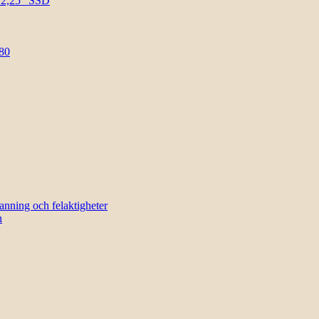
l 2,25″ SSD
80
sanning och felaktigheter
n