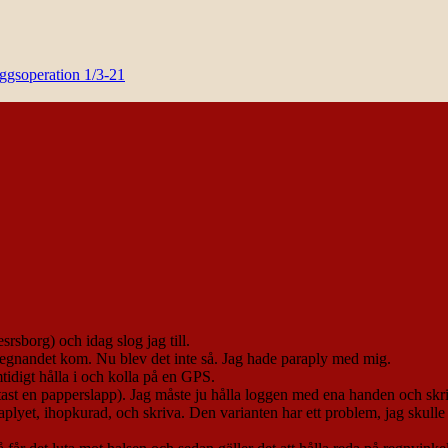
yggsoperation 1/3-21
borg) och idag slog jag till.
n regnandet kom. Nu blev det inte så. Jag hade paraply med mig.
tidigt hålla i och kolla på en GPS.
(oftast en papperslapp). Jag måste ju hålla loggen med ena handen och s
lyet, ihopkurad, och skriva. Den varianten har ett problem, jag skulle