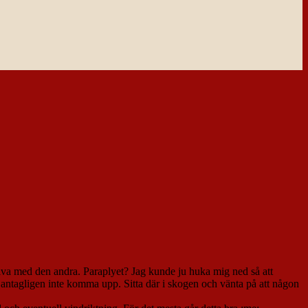
kriva med den andra. Paraplyet? Jag kunde ju huka mig ned så att
 antagligen inte komma upp. Sitta där i skogen och vänta på att någon