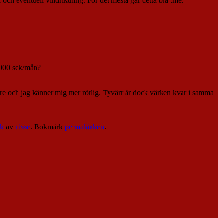
l och eventuell vindriktning. För det mesta går detta bra :me:
2000 sek/mån?
mindre och jag känner mig mer rörlig. Tyvärr är dock värken kvar i samma
k
av
nisse
. Bokmärk
permalänken
.