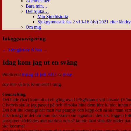
Ädelmetaller
Bara min…
Det Sjuka…
Min Sjukhistoria
Sjukgymnastik fas 2 v13-16 (4v) 2021 efter ländr
Om mig
Inläggsnavigering
←
Föregående
Nästa
→
Idag kom jag ut en sväng
Publicerat
tisdag 31 juli 2012
av
nisse
sov inte så bra. Kom sent i säng.
Geocaching
Det hade (har) kommit ut ett gäng nya GPSgömmor vid Ursand (Vänesrs
Givetvis skulle jag passat på och försöka hitta dem före kl nio, inna
Det blir lite knepigt när man har paraply och käpp och så ska man sam
Lika trixigt är det när man ska skriva sin signatur i den s.k. loggen 
paraplyet stöddades mot marken och så kunde man sitta där under parap
ska komma?