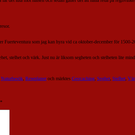
å får det luta mot halsen och sedan gäller det att hålla reda på regnvinke
resor.
eller Fuerteventura som jag kan hyra vid ca oktober-december för 1500-
segehet, stelhet och värk. Just nu är liksom segheten och stelheten lite 
,
Naturbesök
,
Reseplaner
och märktes
Geocaching
,
Seghet
,
Stelhet
,
Vär
*