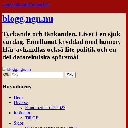
Hoppa till primärt innehåll
blogg.ngn.nu
Tyckande och tänkanden. Livet i en sjuk
vardag. Emellanåt kryddad med humor.
Här avhandlas också lite politik och en
del datatekniska spörsmål
Sök
Huvudmeny
Hem
Diverse
Fantomen nr 6-7 2023
Insändare
Till GP
Sidor