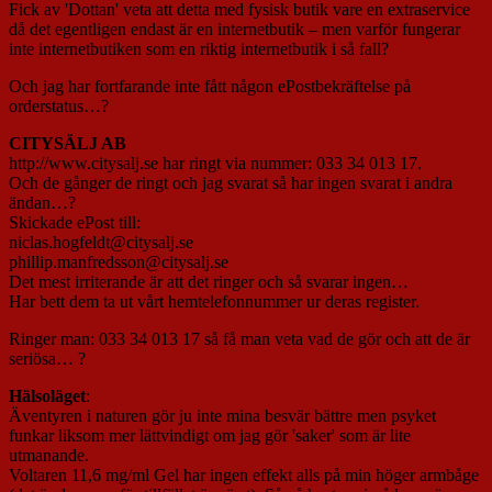
Fick av 'Dottan' veta att detta med fysisk butik vare en extraservice
då det egentligen endast är en internetbutik – men varför fungerar
inte internetbutiken som en riktig internetbutik i så fall?
Och jag har fortfarande inte fått någon ePostbekräftelse på
orderstatus…?
CITYSÄLJ AB
http://www.citysalj.se har ringt via nummer: 033 34 013 17.
Och de gånger de ringt och jag svarat så har ingen svarat i andra
ändan…?
Skickade ePost till:
niclas.hogfeldt@citysalj.se
phillip.manfredsson@citysalj.se
Det mest irriterande är att det ringer och så svarar ingen…
Har bett dem ta ut vårt hemtelefonnummer ur deras register.
Ringer man: 033 34 013 17 så få man veta vad de gör och att de är
seriösa… ?
Hälsoläget
:
Äventyren i naturen gör ju inte mina besvär bättre men psyket
funkar liksom mer lättvindigt om jag gör 'saker' som är lite
utmanande.
Voltaren 11,6 mg/ml Gel har ingen effekt alls på min höger armbåge