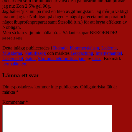
(det är den som för tillfället är värst). Så på hustrun inrådan prövar
jag nu; Zon 2,5% gel 90g.
Jag håller 'just nu' på med en liten avgiftningskur. Jag mår ju väldigt
bra om jag tar Nobligan på dagen + något parecetamolpreparat och
något ibuprofenpreparat samt Stesolid (t.n.) för att bryta effekten av
Nobligan.
Men så kan vi ju inte hålla på… Sådant skapar BEROENDE!
[03-06-015-03
5]
Detta inlägg publicerades i
Boende
,
Kommersialism
,
Lederna
,
Musklerna
,
Naturbesök
och märktes
Geocaching
,
Internethandel
,
Läkemedel
,
Saker
,
Skumma telefonförsäljare
av
nisse
. Bokmärk
permalänken
.
Lämna ett svar
Din e-postadress kommer inte publiceras.
Obligatoriska fält är
märkta
*
Kommentar
*