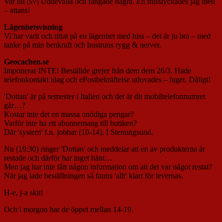
Var till
Uddevalla och fångade några. En misslyckades jag med
(SV)
– attans!
Lägenhetsvisning
Vi har varit och tittat på en lägenhet med hiss – det är ju bra – med
tanke på min benkraft och hustruns rygg & nerver.
Geocachen.se
Imponerar INTE! Beställde grejer från dem dem 26/3. Hade
telefonkontakt idag och ePostbekräftelse utlovades – inget. Dåligt!
'Dottan' är på semester i Italien och det är dit mobiltelefonnumret
går…?
Kostar inte det en massa onödiga pengar?
Varför inte ha ett abonnemang till butiken?
Där 'systern' f.n. jobbar (10-14). I Stenungsund.
Nu (19:30) ringer 'Dottan' och meddelar att en av produkterna är
restade och därför har inget hänt…
Men jag har inte fått någon information om att det var något restat?
När jag lade beställningen så fanns 'allt' klart för levernas.
H-e, j-a skit!
Och i morgon har de öppet mellan 14-19.