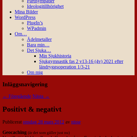
Partisympatier
Ideologitillhörighet
Mina Bilder
WordPress
PlugIn’s
WPadmin
Om…
Ädelmetaller
Bara min…
Det Sjuka…
Min Sjukhistoria
Sjukgymnastik fas 2 v13-16 (4v) 2021 efter
ländryggsoperation 1/3-21
Om mig
Inläggsnavigering
←
Föregående
Nästa
→
Positivt & negativt
Publicerat
onsdag 28 mars 2012
av
nisse
Geocaching
(är det som gäller just nu)