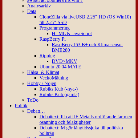
99 sätt att optimera ms win 7
Analysarkiv
Data
CloneZilla via liveUSB 2.25″ HD (OS Win10)
till 2,25″ SSD
Programmering
HTML & JavaScript
RaspBerry Pi
RaspBerry Pi3 B+ och Klimatsensor
BME280
Ripping
DVD>MKV
Ubuntu 20.04 MATE
Hälsa- & Klimat
VeckoMätning
Hobby / Nöjen
Rubiks Kub (-nya-)
Rubiks Kub (gamla)
ToDo
Politik
Debatt…
Debattext: Illa att IF Metalls ordförande far men
osanning och felaktigheter
Debattext: M gör långtidssjuka till politiska
bollträn