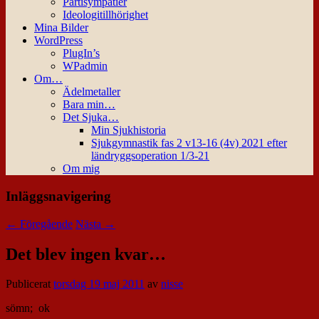
Partisympatier
Ideologitillhörighet
Mina Bilder
WordPress
PlugIn’s
WPadmin
Om…
Ädelmetaller
Bara min…
Det Sjuka…
Min Sjukhistoria
Sjukgymnastik fas 2 v13-16 (4v) 2021 efter
ländryggsoperation 1/3-21
Om mig
Inläggsnavigering
←
Föregående
Nästa
→
Det blev ingen kvar…
Publicerat
torsdag 19 maj 2011
av
nisse
sömn; ok