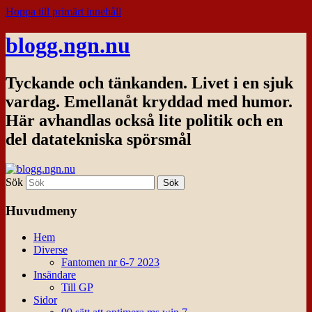
Hoppa till primärt innehåll
blogg.ngn.nu
Tyckande och tänkanden. Livet i en sjuk
vardag. Emellanåt kryddad med humor.
Här avhandlas också lite politik och en
del datatekniska spörsmål
Sök
Huvudmeny
Hem
Diverse
Fantomen nr 6-7 2023
Insändare
Till GP
Sidor