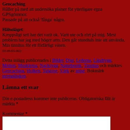
Geocaching
Håller på med att undersöka platser för ytterligare egna
GPSgömmor.
Passade på att också 'fånga' några.
Hälsoläget
:
Kroppsligt sett har det varit ok. Varit ute och rört på mig. Mest
problem har jag med höger arm. Den går stundtals inte att använda.
Min tinnitus för ett förfärligt väsen.
[02-09-025-065]
Detta inlägg publicerades i
Bilder
,
Djur
,
Lederna
,
Ländrygg
,
Motion
,
Musklerna
,
Nackrygg
,
Naturbesök
,
Tinnitus
och märktes
Geocaching
,
Holken
,
Talgoxe
,
Värk
av
nisse
. Bokmärk
permalänken
.
Lämna ett svar
Din e-postadress kommer inte publiceras.
Obligatoriska fält är
märkta
*
Kommentar
*