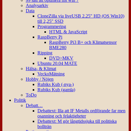
99 sätt att optimera ms win 7
Analysarkiv
Data
CloneZilla via liveUSB 2.25″ HD (OS Win10)
till 2,25″ SSD
Programmering
HTML & JavaScript
RaspBerry Pi
RaspBerry Pi3 B+ och Klimatsensor
BME280
Ripping
DVD>MKV
Ubuntu 20.04 MATE
Hälsa- & Klimat
VeckoMätning
Hobby / Nöjen
Rubiks Kub (-nya-)
Rubiks Kub (gamla)
ToDo
Politik
Debatt…
Debattext: Illa att IF Metalls ordförande far men
osanning och felaktigheter
Debattext: M gör långtidssjuka till politiska
bollträn