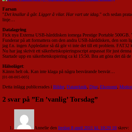
Farsan
"
Det knallar å går. Ligger å vilar. Har vart ute idag.
" och sedan pratad
linje…
Datalagring
Fick nya Externa USB-hårddisken iomega Prestige Portable 500GB. Val
Funderar på att formattera om den andra USB-hårddisken, den som li
jag f.n. ingen Appledator så då gör vi inte det till ett problem. FA
Nu har jag skrivit ett säkerhetskopieringsscript anpassat för just den
Startade upp en säkerhetskopiering ca kl 15:50. Bra att göra det då de 
Hälsoläget
:
Känns helt ok. Kan inte klaga på några besvärande besvär…
[01-08-005-005]
Detta inlägg publicerades i
Bilder
,
Datateknik
,
Djur
,
Ekonomi
,
Motio
2 svar på ”
En ’vanlig’ Torsdag
”
Annelie
den
fredag 8 april 2011 kl. 18:29 18
skrev: