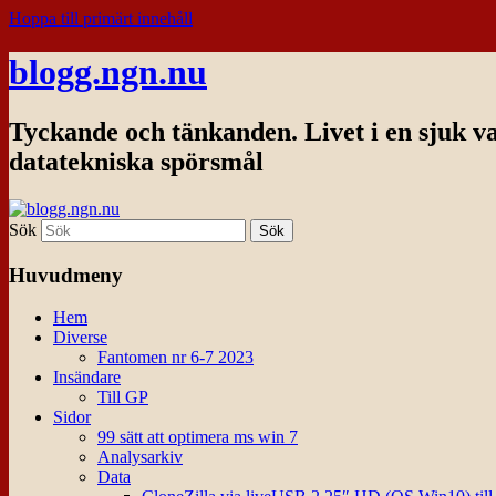
Hoppa till primärt innehåll
blogg.ngn.nu
Tyckande och tänkanden. Livet i en sjuk v
datatekniska spörsmål
Sök
Huvudmeny
Hem
Diverse
Fantomen nr 6-7 2023
Insändare
Till GP
Sidor
99 sätt att optimera ms win 7
Analysarkiv
Data