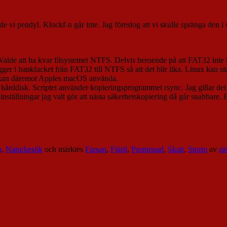
e vi pendyl. Klockf-n går inte. Jag föreslog att vi skulle spränga den i s
de att ha kvar filsystemet NTFS. Delvis beroende på att FAT32 inte kl
gger i bankfacket från FAT32 till NTFS så att det blir lika. Linux k
T32 kan däremot Apples macOS använda.
na hårddisk. Scriptet använder kopieringsprogrammet rsync. Jag gillar de
inställningar jag valt gör att nästa säkerhetskopiering då går snabbare. 
n
,
Naturbesök
och märktes
Farsan
,
Fjäril
,
Promenad
,
Skatt
,
Storm
av
ni