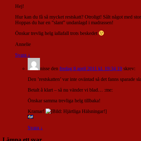
Hej!
Hur kan du få så mycket restskatt? Otroligt! Sålt något med stor 
Hoppas du har en ”slant” undanlagd i madrassen!
Önskar trevlig helg iallafall trots beskedet
Annelie
Svara
↓
nisse
den
fredag 8 april 2011 kl. 19:34 19
skrev:
Den ’restskatten’ var inte oväntad så det fanns sparade 
Betalt å klart – så nu vänder vi blad… :me:
Önskar samma trevliga helg tillbaka!
Kramar!
Svara
↓
Lämna ett svar