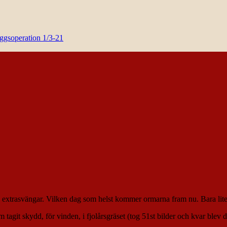
yggsoperation 1/3-21
 extrasvängar. Vilken dag som helst kommer ormarna fram nu. Bara lite 
m tagit skydd, för vinden, i fjolårsgräset (tog 51st bilder och kvar blev 