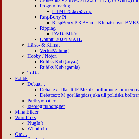
CloneZilla via liveUSB 2.25″ HD (OS Win10) til
Programmering
HTML & JavaScript
RaspBerry Pi
RaspBerry Pi3 B+ och Klimatsensor BME2
Ripping
DVD>MKV
Ubuntu 20.04 MATE
Hälsa- & Klimat
VeckoMätning
Hobby / Nöjen
Rubiks Kub (-nya-)
Rubiks Kub (gamla)
ToDo
Politik
Debatt…
Debattext: Illa att IF Metalls ordförande far men o
Debattext: M gör långtidssjuka till politiska bollträ
Partisympatier
Ideologitillhörighet
Mina Bilder
WordPress
PlugIn’s
WPadmin
Om…