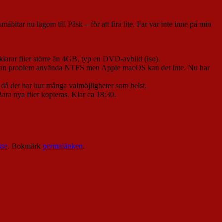
måbitar nu lagom till Påsk – för att fira lite. Far var inte inne på min
arar filer större än 4GB, typ en DVD-avbild (iso).
an utan problem använda NTFS men Apple macOS kan det inte. Nu har
t då det har hur många valmöjligheter som helst.
Bara nya filer kopieras. Klar ca 18:30.
sse
. Bokmärk
permalänken
.