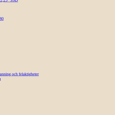
l 2,25″ SSD
80
sanning och felaktigheter
n