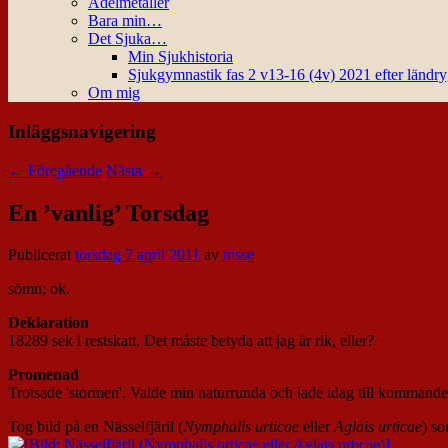
Ädelmetaller
Bara min…
Det Sjuka…
Min Sjukhistoria
Sjukgymnastik fas 2 v13-16 (4v) 2021 efter ländr
Om mig
Inläggsnavigering
←
Föregående
Nästa
→
En ’vanlig’ Torsdag
Publicerat
torsdag 7 april 2011
av
nisse
sömn; ok.
Deklaration
18289 sek i restskatt. Det måste betyda att jag är rik, eller?
Promenad
Trotsade 'stormen'. Valde min naturrunda och lade idag till kommande
Tog bild på en Nässelfjäril (
Nymphalis urticae
eller
Aglais urticae
) so