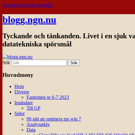
Hoppa till primärt innehåll
blogg.ngn.nu
Tyckande och tänkanden. Livet i en sjuk v
datatekniska spörsmål
Sök
Huvudmeny
Hem
Diverse
Fantomen nr 6-7 2023
Insändare
Till GP
Sidor
99 sätt att optimera ms win 7
Analysarkiv
Data