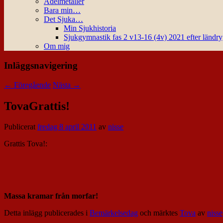
Ädelmetaller
Bara min…
Det Sjuka…
Min Sjukhistoria
Sjukgymnastik fas 2 v13-16 (4v) 2021 efter ländr
Om mig
Inläggsnavigering
←
Föregående
Nästa
→
TovaGrattis!
Publicerat
fredag 8 april 2011
av
nisse
Grattis Tova!:
Massa kramar från morfar!
Detta inlägg publicerades i
Bemärkelsedag
och märktes
Tova
av
nisse