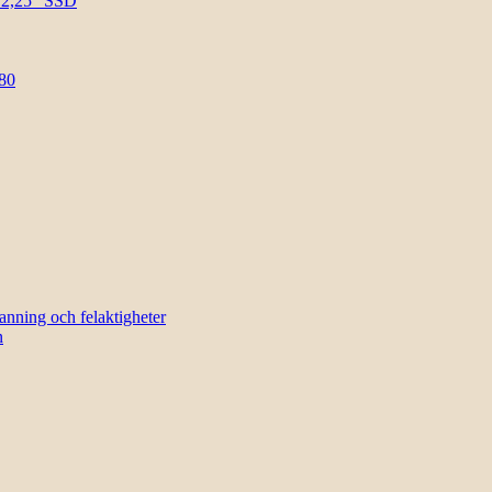
l 2,25″ SSD
80
sanning och felaktigheter
n