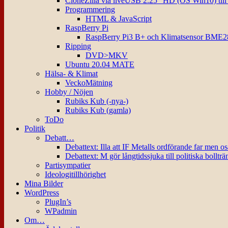
CloneZilla via liveUSB 2.25″ HD (OS Win10) til
Programmering
HTML & JavaScript
RaspBerry Pi
RaspBerry Pi3 B+ och Klimatsensor BME2
Ripping
DVD>MKV
Ubuntu 20.04 MATE
Hälsa- & Klimat
VeckoMätning
Hobby / Nöjen
Rubiks Kub (-nya-)
Rubiks Kub (gamla)
ToDo
Politik
Debatt…
Debattext: Illa att IF Metalls ordförande far men o
Debattext: M gör långtidssjuka till politiska bollträ
Partisympatier
Ideologitillhörighet
Mina Bilder
WordPress
PlugIn’s
WPadmin
Om…