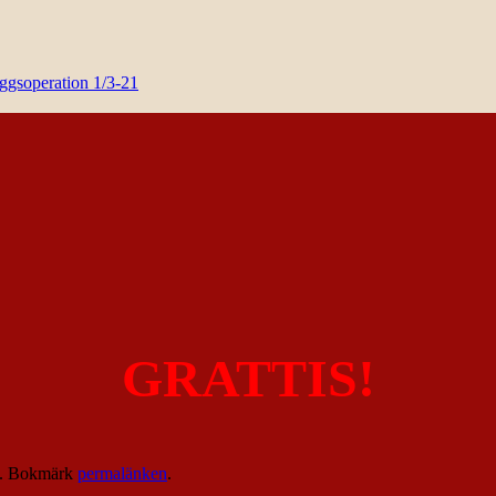
yggsoperation 1/3-21
GRATTIS!
. Bokmärk
permalänken
.