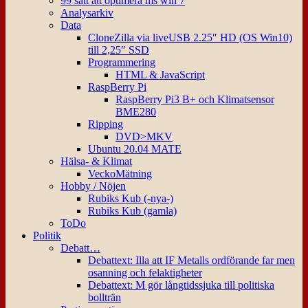
99 sätt att optimera ms win 7
Analysarkiv
Data
CloneZilla via liveUSB 2.25″ HD (OS Win10)
till 2,25″ SSD
Programmering
HTML & JavaScript
RaspBerry Pi
RaspBerry Pi3 B+ och Klimatsensor
BME280
Ripping
DVD>MKV
Ubuntu 20.04 MATE
Hälsa- & Klimat
VeckoMätning
Hobby / Nöjen
Rubiks Kub (-nya-)
Rubiks Kub (gamla)
ToDo
Politik
Debatt…
Debattext: Illa att IF Metalls ordförande far men
osanning och felaktigheter
Debattext: M gör långtidssjuka till politiska
bollträn