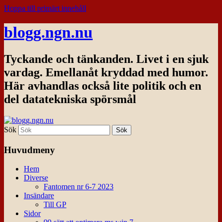
Hoppa till primärt innehåll
blogg.ngn.nu
Tyckande och tänkanden. Livet i en sjuk
vardag. Emellanåt kryddad med humor.
Här avhandlas också lite politik och en
del datatekniska spörsmål
Sök
Huvudmeny
Hem
Diverse
Fantomen nr 6-7 2023
Insändare
Till GP
Sidor