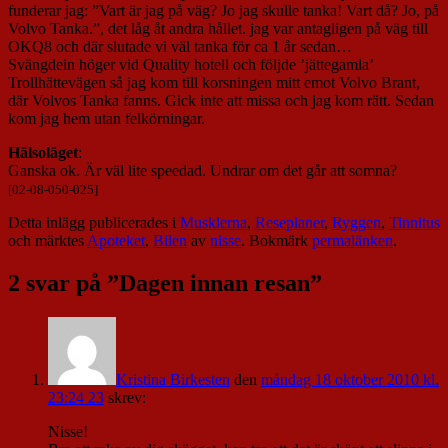
funderar jag: ”Vart är jag på väg? Jo jag skulle tanka! Vart då? Jo, på
Volvo Tanka.”, det låg åt andra hållet. jag var antagligen på väg till
OKQ8 och där slutade vi väl tanka för ca 1 år sedan…
Svängdein höger vid Quality hotell och följde ’jättegamla’
Trollhättevägen så jag kom till korsningen mitt emot Volvo Brant,
där Volvos Tanka fanns. Gick inte att missa och jag kom rätt. Sedan
kom jag hem utan felkörningar.
Hälsoläget
:
Ganska ok. Är väl lite speedad. Undrar om det går att somna?
[02-08-050-025]
Detta inlägg publicerades i
Musklerna
,
Reseplaner
,
Ryggen
,
Tinnitus
och märktes
Apoteket
,
Bilen
av
nisse
. Bokmärk
permalänken
.
2 svar på ”
Dagen innan resan
”
Kristina Birkesten
den
måndag 18 oktober 2010 kl.
23:24 23
skrev:
Nisse!