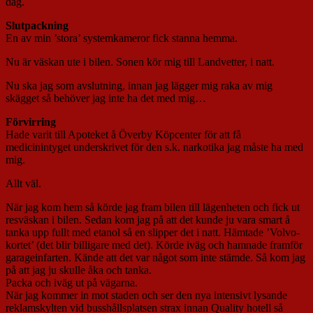
dag.
Slutpackning
En av min ’stora’ systemkameror fick stanna hemma.
Nu är väskan ute i bilen. Sonen kör mig till Landvetter, i natt.
Nu ska jag som avslutning, innan jag lägger mig raka av mig
skägget så behöver jag inte ha det med mig…
Förvirring
Hade varit till Apoteket å Överby Köpcenter för att få
medicinintyget underskrivet för den s.k. narkotika jag måste ha med
mig.
Allt väl.
När jag kom hem så körde jag fram bilen till lägenheten och fick ut
resväskan i bilen. Sedan kom jag på att det kunde ju vara smart å
tanka upp fullt med etanol så en slipper det i natt. Hämtade ’Volvo-
kortet’ (det blir billigare med det). Körde iväg och hamnade framför
garageinfarten. Kände att det var något som inte stämde. Så kom jag
på att jag ju skulle åka och tanka.
Packa och iväg ut på vägarna.
När jag kommer in mot staden och ser den nya intensivt lysande
reklamskylten vid busshållsplatsen strax innan Quality hotell så