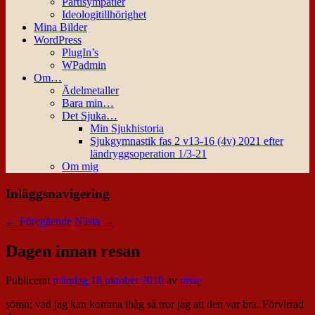
Partisympatier
Ideologitillhörighet
Mina Bilder
WordPress
PlugIn’s
WPadmin
Om…
Ädelmetaller
Bara min…
Det Sjuka…
Min Sjukhistoria
Sjukgymnastik fas 2 v13-16 (4v) 2021 efter
ländryggsoperation 1/3-21
Om mig
Inläggsnavigering
←
Föregående
Nästa
→
Dagen innan resan
Publicerat
måndag 18 oktober 2010
av
nisse
sömn; vad jag kan komma ihåg så tror jag att den var bra. Förvirrad