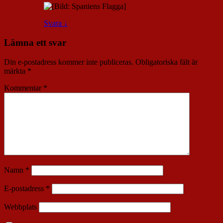
Svara
↓
Lämna ett svar
Din e-postadress kommer inte publiceras.
Obligatoriska fält är
märkta
*
Kommentar
*
Namn
*
E-postadress
*
Webbplats