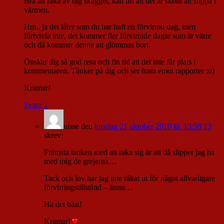
Bra att raka av dig skägget, kan tro att det är skönt att slippa i
värmen.
Hm.. ja det låter som du har haft en förvirrad dag, men
förtvivla inte, det kommer fler förvirrade dagar som är värre
och då kommer denna att glömmas bort.
Önskar dig så god resa och fin tid att det inte får plats i
kommentaren. Tänker på dig och ser fram emot rapporter :o)
Kramar!
Svara
↓
nisse
den
torsdag 21 oktober 2010 kl. 13:58 13
skrev:
Främsta tanken med att raka sig är att då slipper jag ha
med mig de grejerna…
Tack och lov har jag inte råkat ut för något allvarligare
förvirringstillstånd – ännu…
Ha det bäst!
Kramar!