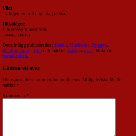
Vilat
Tydligen en trött dag i dag också…
Hälsoläget
:
Lite småvärk mest trött.
[03-04-050-010]
Detta inlägg publicerades i
Besök
,
Musklerna
,
Ryggen
,
Släktforskning
,
Trött
och märktes
Värk
av
nisse
. Bokmärk
permalänken
.
Lämna ett svar
Din e-postadress kommer inte publiceras.
Obligatoriska fält är
märkta
*
Kommentar
*