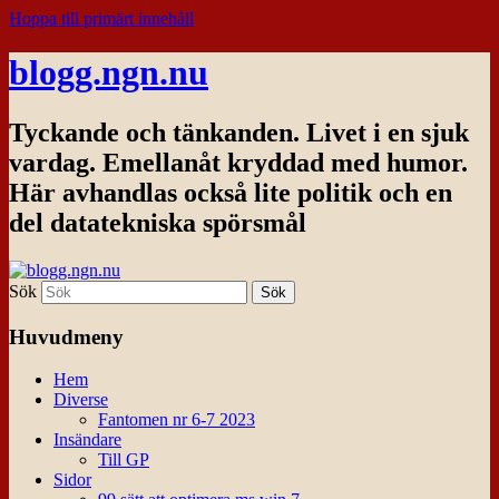
Hoppa till primärt innehåll
blogg.ngn.nu
Tyckande och tänkanden. Livet i en sjuk
vardag. Emellanåt kryddad med humor.
Här avhandlas också lite politik och en
del datatekniska spörsmål
Sök
Huvudmeny
Hem
Diverse
Fantomen nr 6-7 2023
Insändare
Till GP
Sidor