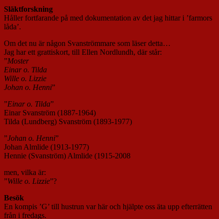
Släktforskning
Håller fortfarande på med dokumentation av det jag hittar i ’farmors
låda’.
Om det nu är någon Svanströmmare som läser detta…
Jag har ett grattiskort, till Ellen Nordlundh, där står:
”
Moster
Einar o. Tilda
Wille o. Lizzie
Johan o. Henni
”
”
Einar o. Tilda
”
Einar Svanström (1887-1964)
Tilda (Lundberg) Svanström (1893-1977)
”
Johan o. Henni
”
Johan Almlide (1913-1977)
Hennie (Svanström) Almlide (1915-2008
men, vilka är:
”
Wille o. Lizzie
”?
Besök
En kompis ’G’ till hustrun var här och hjälpte oss äta upp efterrätten
från i fredags.