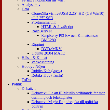
99 sätt att optimera ms win 7
Analysarkiv
Data
CloneZilla via liveUSB 2.25″ HD (OS Win10)
till 2,25″ SSD
Programmering
HTML & JavaScript
RaspBerry Pi
RaspBerry Pi3 B+ och Klimatsensor
BME280
Ripping
DVD>MKV
Ubuntu 20.04 MATE
Hälsa- & Klimat
VeckoMätning
Hobby / Nöjen
Rubiks Kub (-nya-)
Rubiks Kub (gamla)
ToDo
Politik
Debatt…
Debattext: Illa att IF Metalls ordförande far men
osanning och felaktigheter
Debattext: M gör långtidssjuka till politiska
bollträn