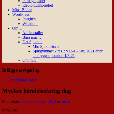
Partisympatier
Ideologitillhörighet
Mina Bilder
WordPress
PlugIn’s
WPadmin
Om…
Ädelmetaller
Bara min…
Det Sjuka…
Min Sjukhistoria
Sjukgymnastik fas 2 v13-16 (4v) 2021 efter
ländryggsoperation 1/3-21
Om mig
Inläggsnavigering
←
Föregående
Nästa
→
Mycket händelsefattig dag
Publicerat
söndag 3 oktober 2010
av
nisse
sömn; ok.