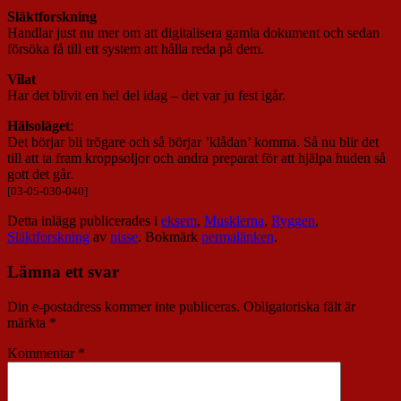
Släktforskning
Handlar just nu mer om att digitalisera gamla dokument och sedan
försöka få till ett system att hålla reda på dem.
Vilat
Har det blivit en hel del idag – det var ju fest igår.
Hälsoläget
:
Det börjar bli trögare och så börjar ’klådan’ komma. Så nu blir det
till att ta fram kroppsoljor och andra preparat för att hjälpa huden så
gott det går.
[03-05-030-040]
Detta inlägg publicerades i
eksem
,
Musklerna
,
Ryggen
,
Släktforskning
av
nisse
. Bokmärk
permalänken
.
Lämna ett svar
Din e-postadress kommer inte publiceras.
Obligatoriska fält är
märkta
*
Kommentar
*