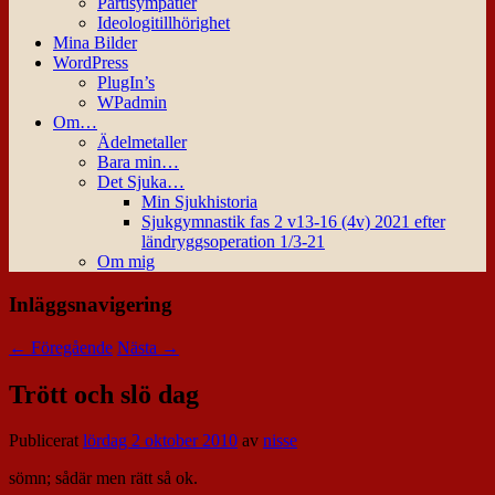
Partisympatier
Ideologitillhörighet
Mina Bilder
WordPress
PlugIn’s
WPadmin
Om…
Ädelmetaller
Bara min…
Det Sjuka…
Min Sjukhistoria
Sjukgymnastik fas 2 v13-16 (4v) 2021 efter
ländryggsoperation 1/3-21
Om mig
Inläggsnavigering
←
Föregående
Nästa
→
Trött och slö dag
Publicerat
lördag 2 oktober 2010
av
nisse
sömn; sådär men rätt så ok.