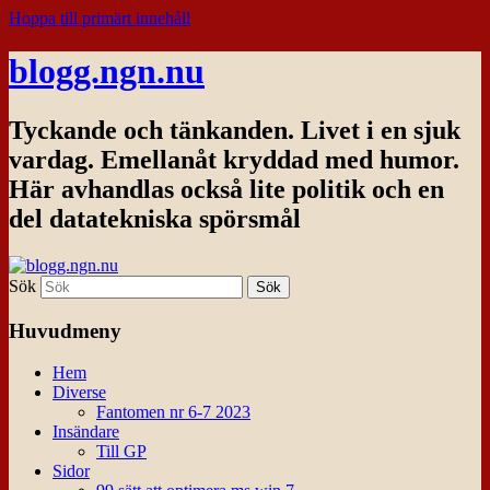
Hoppa till primärt innehåll
blogg.ngn.nu
Tyckande och tänkanden. Livet i en sjuk
vardag. Emellanåt kryddad med humor.
Här avhandlas också lite politik och en
del datatekniska spörsmål
Sök
Huvudmeny
Hem
Diverse
Fantomen nr 6-7 2023
Insändare
Till GP
Sidor