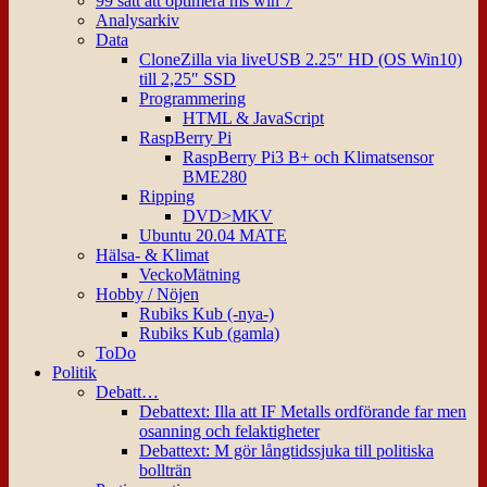
99 sätt att optimera ms win 7
Analysarkiv
Data
CloneZilla via liveUSB 2.25″ HD (OS Win10)
till 2,25″ SSD
Programmering
HTML & JavaScript
RaspBerry Pi
RaspBerry Pi3 B+ och Klimatsensor
BME280
Ripping
DVD>MKV
Ubuntu 20.04 MATE
Hälsa- & Klimat
VeckoMätning
Hobby / Nöjen
Rubiks Kub (-nya-)
Rubiks Kub (gamla)
ToDo
Politik
Debatt…
Debattext: Illa att IF Metalls ordförande far men
osanning och felaktigheter
Debattext: M gör långtidssjuka till politiska
bollträn