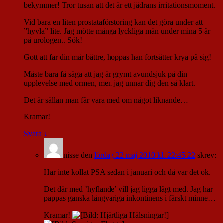
bekymmer! Tror tusan att det är ett jädrans irritationsmoment.
Vid bara en liten prostataförstoring kan det göra under att
”hyvla” lite. Jag mötte många lyckliga män under mina 5 år
på urologen.. Sök!
Gott att far din mår bättre, hoppas han fortsätter krya på sig!
Måste bara få säga att jag är grymt avundsjuk på din
upplevelse med ormen, men jag unnar dig den så klart.
Det är sällan man får vara med om något liknande…
Kramar!
Svara
↓
nisse
den
lördag 22 maj 2010 kl. 22:45 22
skrev:
Har inte kollat PSA sedan i januari och då var det ok.
Det där med ’hyflande’ vill jag ligga lågt med. Jag har
pappas ganska långvariga inkontinens i färskt minne…
Kramar!