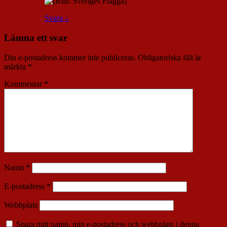
Svara
↓
Lämna ett svar
Din e-postadress kommer inte publiceras.
Obligatoriska fält är
märkta
*
Kommentar
*
Namn
*
E-postadress
*
Webbplats
Spara mitt namn, min e-postadress och webbplats i denna