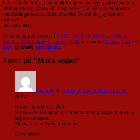
Jag är allmänt lömsk på den här kroppen som segar, värker, smärtar,
bränner, sticker, rycker, blir svag, väser i huvudet och en prostata
som förlänger kissandetiden avsevärt. Och så blir jag trött och
irriterad.
[02-07-050-025]
Detta inlägg publicerades i
Besök
,
Efterlevandebestyr
,
Prostata
,
Ryggen
,
Släktforskning
,
Tinnitus
,
Trött
och märktes
Farsan
,
Värk
av
nisse
. Bokmärk
permalänken
.
4 svar på ”
Mera seghet
”
Charlotte
den
lördag 22 maj 2010 kl. 11:37 11
skrev:
Hoppas far din mår bättre.
Hopas även så klart att du får en bättre dag idag och inte lika
seg och tröttsamt.
Skickar en bunt solvarma kramar!
Kram kram!