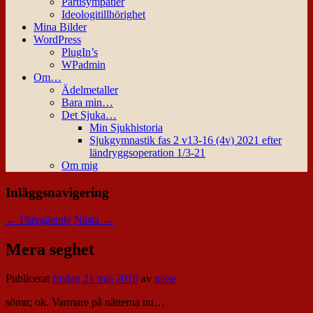
Partisympatier
Ideologitillhörighet
Mina Bilder
WordPress
PlugIn’s
WPadmin
Om…
Ädelmetaller
Bara min…
Det Sjuka…
Min Sjukhistoria
Sjukgymnastik fas 2 v13-16 (4v) 2021 efter
ländryggsoperation 1/3-21
Om mig
Inläggsnavigering
←
Föregående
Nästa
→
Mera seghet
Publicerat
fredag 21 maj 2010
av
nisse
sömn; ok. Varmare på nätterna nu…