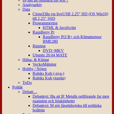
99 sätt att optimera ms win 7
Analysarkiv
Data
CloneZilla via liveUSB 2.25″ HD (OS Win10)
till 2,25″ SSD
Programmering
HTML & JavaScript
RaspBerry Pi
RaspBerry Pi3 B+ och Klimatsensor
BME280
Ripping
DVD>MKV
Ubuntu 20.04 MATE
Hälsa- & Klimat
VeckoMätning
Hobby / Nöjen
Rubiks Kub (-nya-)
Rubiks Kub (gamla)
ToDo
Politik
Debatt…
Debattext: Illa att IF Metalls ordförande far men
osanning och felaktigheter
Debattext: M gör långtidssjuka till politiska
bollträn