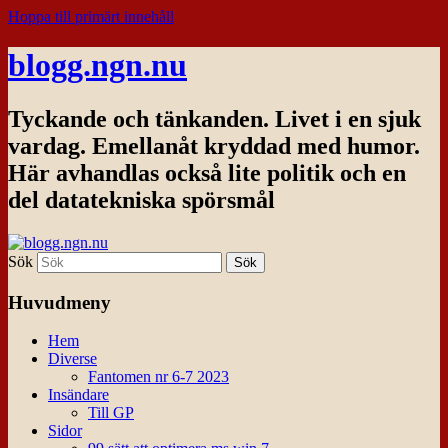
Hoppa till primärt innehåll
blogg.ngn.nu
Tyckande och tänkanden. Livet i en sjuk
vardag. Emellanåt kryddad med humor.
Här avhandlas också lite politik och en
del datatekniska spörsmål
Sök
Huvudmeny
Hem
Diverse
Fantomen nr 6-7 2023
Insändare
Till GP
Sidor