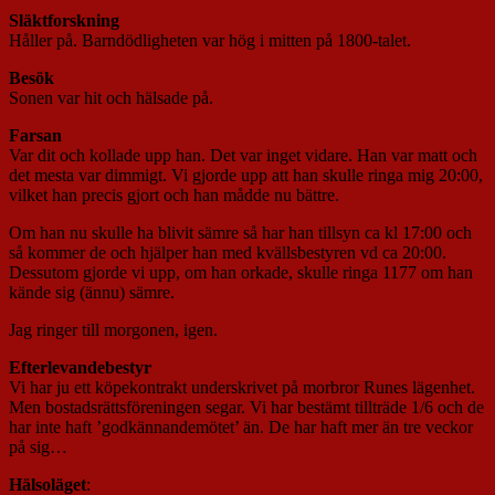
Släktforskning
Håller på. Barndödligheten var hög i mitten på 1800-talet.
Besök
Sonen var hit och hälsade på.
Farsan
Var dit och kollade upp han. Det var inget vidare. Han var matt och
det mesta var dimmigt. Vi gjorde upp att han skulle ringa mig 20:00,
vilket han precis gjort och han mådde nu bättre.
Om han nu skulle ha blivit sämre så har han tillsyn ca kl 17:00 och
så kommer de och hjälper han med kvällsbestyren vd ca 20:00.
Dessutom gjorde vi upp, om han orkade, skulle ringa 1177 om han
kände sig (ännu) sämre.
Jag ringer till morgonen, igen.
Efterlevandebestyr
Vi har ju ett köpekontrakt underskrivet på morbror Runes lägenhet.
Men bostadsrättsföreningen segar. Vi har bestämt tillträde 1/6 och de
har inte haft ’godkännandemötet’ än. De har haft mer än tre veckor
på sig…
Hälsoläget
: