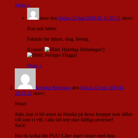
Svara
↓
nisse
den
lördag 22 maj 2010 kl. 21:05 21
skrev:
Han mår bättre.
Faktiskt lite lättare, idag, lördag.
Kramar!
Svara
↓
Kristina Birkesten
den
lördag 22 maj 2010 kl.
22:14 22
skrev:
Nisse!
Jadu, kan vi bli annat än lömska på dessa kroppar som sällan
vill som vi vill, i alla fall inte utan häftiga protester!
Suck!
Har du kollat ditt PSA? Låter inget vidare med dina