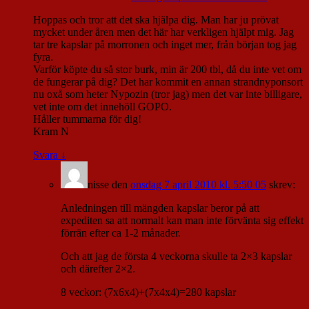
Hoppas och tror att det ska hjälpa dig. Man har ju prövat
mycket under åren men det här har verkligen hjälpt mig. Jag
tar tre kapslar på morronen och inget mer, från början tog jag
fyra.
Varför köpte du så stor burk, min är 200 tbl, då du inte vet om
de fungerar på dig? Det har kommit en annan strandnyponsort
nu oxå som heter Nypozin (tror jag) men det var inte billigare,
vet inte om det innehöll GOPO.
Håller tummarna för dig!
Kram N
Svara
↓
nisse
den
onsdag 7 april 2010 kl. 5:50 05
skrev:
Anledningen till mängden kapslar beror på att
expediten sa att normalt kan man inte förvänta sig effekt
förrän efter ca 1-2 månader.
Och att jag de första 4 veckorna skulle ta 2×3 kapslar
och därefter 2×2.
8 veckor: (7x6x4)+(7x4x4)=280 kapslar