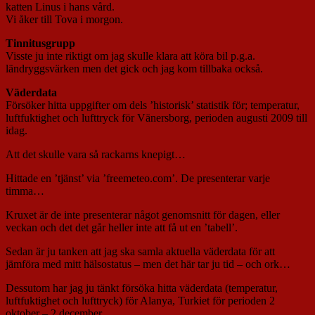
katten Linus i hans vård.
Vi åker till Tova i morgon.
Tinnitusgrupp
Visste ju inte riktigt om jag skulle klara att köra bil p.g.a.
ländryggsvärken men det gick och jag kom tillbaka också.
Väderdata
Försöker hitta uppgifter om dels ’historisk’ statistik för; temperatur,
luftfuktighet och lufttryck för Vänersborg, perioden augusti 2009 till
idag.
Att det skulle vara så rackarns knepigt…
Hittade en ’tjänst’ via ’freemeteo.com’. De presenterar varje
timma…
Kruxet är de inte presenterar något genomsnitt för dagen, eller
veckan och det det går heller inte att få ut en ’tabell’.
Sedan är ju tanken att jag ska samla aktuella väderdata för att
jämföra med mitt hälsostatus – men det här tar ju tid – och ork…
Dessutom har jag ju tänkt försöka hitta väderdata (temperatur,
luftfuktighet och lufttryck) för Alanya, Turkiet för perioden 2
oktober – 2 december.