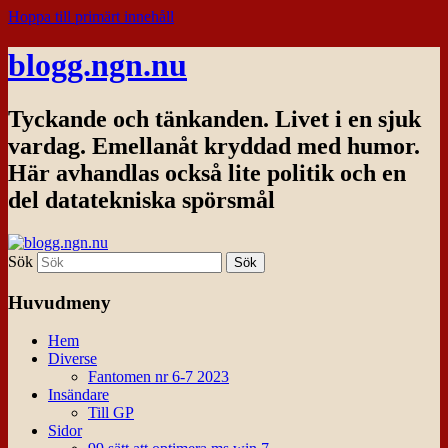
Hoppa till primärt innehåll
blogg.ngn.nu
Tyckande och tänkanden. Livet i en sjuk
vardag. Emellanåt kryddad med humor.
Här avhandlas också lite politik och en
del datatekniska spörsmål
Sök
Huvudmeny
Hem
Diverse
Fantomen nr 6-7 2023
Insändare
Till GP
Sidor