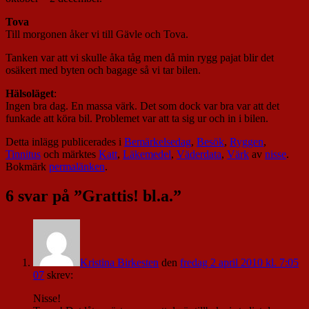
Tova
Till morgonen åker vi till Gävle och Tova.
Tanken var att vi skulle åka tåg men då min rygg pajat blir det
osäkert med byten och bagage så vi tar bilen.
Hälsoläget
:
Ingen bra dag. En massa värk. Det som dock var bra var att det
funkade att köra bil. Problemet var att ta sig ur och in i bilen.
Detta inlägg publicerades i
Bemärkelsedag
,
Besök
,
Ryggen
,
Tinnitus
och märktes
Katt
,
Läkemedel
,
Väderdata
,
Värk
av
nisse
.
Bokmärk
permalänken
.
6 svar på ”
Grattis! bl.a.
”
Kristina Birkesten
den
fredag 2 april 2010 kl. 7:05
07
skrev:
Nisse!