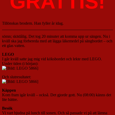
GRATTIS!
Tillönskas brodern. Han fyller år idag.
sömn; skitdålig. Det tog 20 minuter att komma upp ur sängen. Nu i
kväll ska jag förbereda med att lägga läkemedel på sängbordet – och
ett glas vatten.
LEGO
I går kväll satte jag mig vid köksbordet och lekte med LEGO.
Under tiden (i början):
Och slutresultatet:
Käppen
Kom fram igår kväll – också. Det gjorde gott. Nu (08:00) känns det
lite bättre.
Besök
Vi vart bjudna på lunch till sonen. Och så passade vi på att lämna