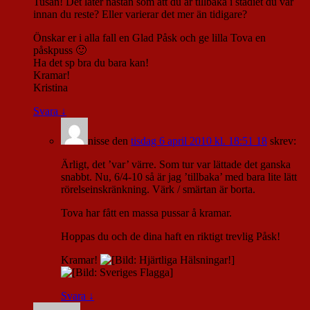
Tusan! Det låter nästan som att du är tillbaka i stadiet du var
innan du reste? Eller varierar det mer än tidigare?
Önskar er i alla fall en Glad Påsk och ge lilla Tova en
påskpuss 🙂
Ha det sp bra du bara kan!
Kramar!
Kristina
Svara
↓
nisse
den
tisdag 6 april 2010 kl. 18:51 18
skrev:
Ärligt, det ’var’ värre. Som tur var lättade det ganska
snabbt. Nu, 6/4-10 så är jag ’tillbaka’ med bara lite lätt
rörelseinskränkning. Värk / smärtan är borta.
Tova har fått en massa pussar å kramar.
Hoppas du och de dina haft en riktigt trevlig Påsk!
Kramar!
Svara
↓