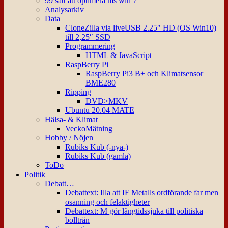
99 sätt att optimera ms win 7
Analysarkiv
Data
CloneZilla via liveUSB 2.25″ HD (OS Win10)
till 2,25″ SSD
Programmering
HTML & JavaScript
RaspBerry Pi
RaspBerry Pi3 B+ och Klimatsensor
BME280
Ripping
DVD>MKV
Ubuntu 20.04 MATE
Hälsa- & Klimat
VeckoMätning
Hobby / Nöjen
Rubiks Kub (-nya-)
Rubiks Kub (gamla)
ToDo
Politik
Debatt…
Debattext: Illa att IF Metalls ordförande far men
osanning och felaktigheter
Debattext: M gör långtidssjuka till politiska
bollträn