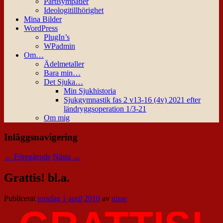
Partisympatier
Ideologitillhörighet
Mina Bilder
WordPress
PlugIn’s
WPadmin
Om…
Ädelmetaller
Bara min…
Det Sjuka…
Min Sjukhistoria
Sjukgymnastik fas 2 v13-16 (4v) 2021 efter
ländryggsoperation 1/3-21
Om mig
Inläggsnavigering
←
Föregående
Nästa
→
Grattis! bl.a.
Publicerat
torsdag 1 april 2010
av
nisse