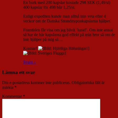
En burk med 200 kapslar kostade 298 SEK (1,49/st)
400 kapslar för 498 blir 1,25/st.
Enligt expediten kunde man alltså inte veta efter 4
veckor om de Danska Strandnyponkapslarna hjälper.
Framtiden får visa om jag blivit ’lurad’. Om inte annat
så har de här kapslarna god effekt på min bror så om de
inte hjälper på mig så…
Kramar!
Svara
↓
Lämna ett svar
Din e-postadress kommer inte publiceras.
Obligatoriska fält är
märkta
*
Kommentar
*