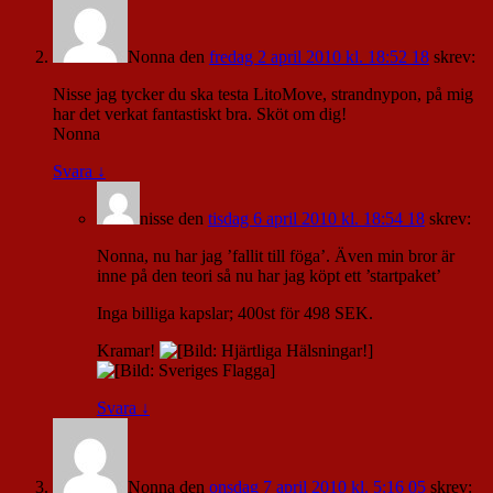
Nonna
den
fredag 2 april 2010 kl. 18:52 18
skrev:
Nisse jag tycker du ska testa LitoMove, strandnypon, på mig
har det verkat fantastiskt bra. Sköt om dig!
Nonna
Svara
↓
nisse
den
tisdag 6 april 2010 kl. 18:54 18
skrev:
Nonna, nu har jag ’fallit till föga’. Även min bror är
inne på den teori så nu har jag köpt ett ’startpaket’
Inga billiga kapslar; 400st för 498 SEK.
Kramar!
Svara
↓
Nonna
den
onsdag 7 april 2010 kl. 5:16 05
skrev: