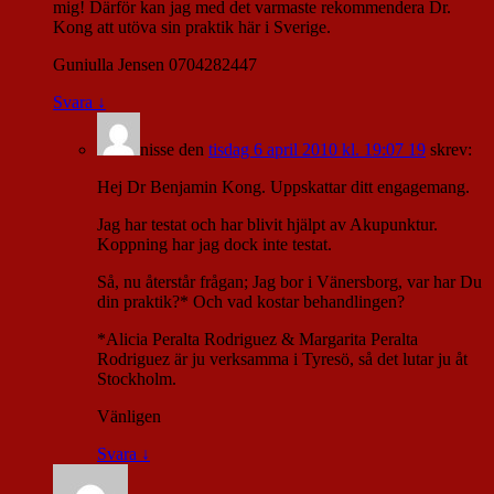
mig! Därför kan jag med det varmaste rekommendera Dr.
Kong att utöva sin praktik här i Sverige.
Guniulla Jensen 0704282447
Svara
↓
nisse
den
tisdag 6 april 2010 kl. 19:07 19
skrev:
Hej Dr Benjamin Kong. Uppskattar ditt engagemang.
Jag har testat och har blivit hjälpt av Akupunktur.
Koppning har jag dock inte testat.
Så, nu återstår frågan; Jag bor i Vänersborg, var har Du
din praktik?* Och vad kostar behandlingen?
*Alicia Peralta Rodriguez & Margarita Peralta
Rodriguez är ju verksamma i Tyresö, så det lutar ju åt
Stockholm.
Vänligen
Svara
↓