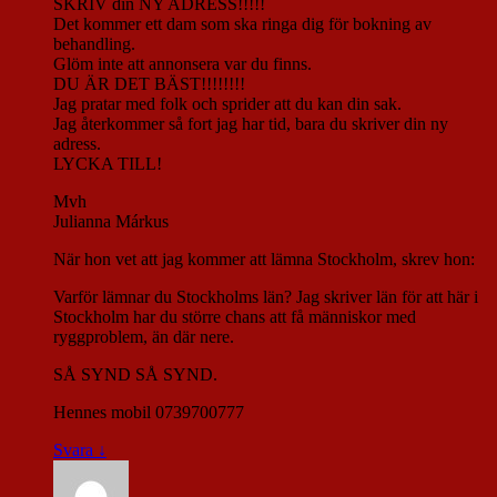
SKRIV din NY ADRESS!!!!!
Det kommer ett dam som ska ringa dig för bokning av
behandling.
Glöm inte att annonsera var du finns.
DU ÄR DET BÄST!!!!!!!!
Jag pratar med folk och sprider att du kan din sak.
Jag återkommer så fort jag har tid, bara du skriver din ny
adress.
LYCKA TILL!
Mvh
Julianna Márkus
När hon vet att jag kommer att lämna Stockholm, skrev hon:
Varför lämnar du Stockholms län? Jag skriver län för att här i
Stockholm har du större chans att få människor med
ryggproblem, än där nere.
SÅ SYND SÅ SYND.
Hennes mobil 0739700777
Svara
↓