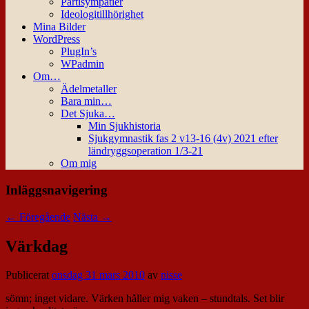
Partisympatier
Ideologitillhörighet
Mina Bilder
WordPress
PlugIn’s
WPadmin
Om…
Ädelmetaller
Bara min…
Det Sjuka…
Min Sjukhistoria
Sjukgymnastik fas 2 v13-16 (4v) 2021 efter
ländryggsoperation 1/3-21
Om mig
Inläggsnavigering
←
Föregående
Nästa
→
Värkdag
Publicerat
onsdag 31 mars 2010
av
nisse
sömn; inget vidare. Värken håller mig vaken – stundtals. Set blir