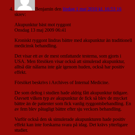
Benjamin
den
lördag 1 maj 2010 kl. 16:53 16
skrev:
Akupunktur bäst mot ryggont
Onsdag 13 maj 2009 06:41
Kroniskt ryggont lindras bättre med akupunktur än traditionell
medicinsk behandling.
Det visar ett av de mest omfattande testerna, som gjorts i
USA. Men försöken visar också att simulerad akupunktur,
alltså där nålarna inte går igenom huden, också har positiv
effekt.
Försöket beskrivs i Archives of Internal Medicine.
De som deltog i studien hade aldrig fått akupunktur tidigare.
Oavsett vilken typ av akupunktur de fick så blev de mycket
bättre än de patienter som fick vanlig ryggontsbehandling. En
av fem blev påtagligt bättre efter sju veckors behandling.
Varför också den sk simulerade akupunkturen hade positiv
effekt kan inte forskarna svara på idag. Det krävs ytterligare
studier.