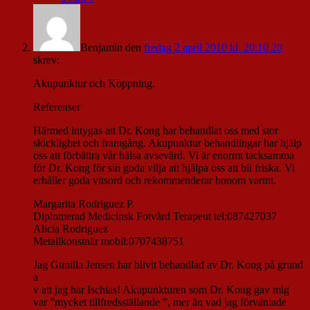
Benjamin
den
fredag 2 april 2010 kl. 20:10 20
skrev:
Akupunktur och Koppning.
Referenser
Härmed intygas att Dr. Kong har behandlat oss med stor
skicklighet och framgång. Akupunktur behandlingar har hjälp
oss att förbättra vår hälsa avsevärd. Vi är enormt tacksamma
för Dr. Kong för sin goda vilja att hjälpa oss att bli friska. Vi
erhåller goda vitsord och rekommenderar honom varmt.
Margarita Rodriguez P.
Diplomerad Medicinsk Fotvård Terapeut tel:087427037
Alicia Rodriguez
Metallkonstnär mobil:0707438751
Jag Gunilla Jensen har blivit behandlad av Dr. Kong på grund
a
v att jag har Ischias! Akupunkturen som Dr. Kong gav mig
var ”mycket tillfredsställande ”, mer än vad jag förväntade