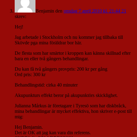
Benjamin
den
onsdag 7 april 2010 kl. 21:44 21
skrev:
Hej!
Jag arbetade i Stockholm och nu kommer jag tillbaka till
Skövde pga mina föräldrar bor här.
De flesta som har smärtor i kroppen kan känna skillnad efter
bara en eller två gångers behandlingar.
Du kan få två gångers provpris: 200 kr per gång
Ord pris: 300 kr
Behandlingstid: cirka 40 minuter
Akupunkturs effekt beror på akupunktörs skicklighet.
Julianna Márkus är företagare i Tyresö som har diskbråck,
mina behandlingar är mycket effektiva, hon skriver e-post till
mig:
Hej Benjamin.
Det är OK att jag kan vara din referens.