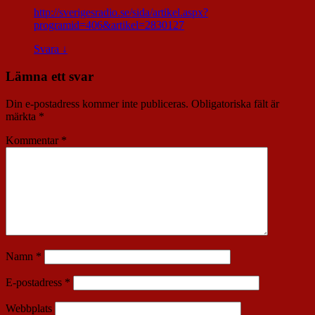
http://sverigesradio.se/sida/artikel.aspx?
programid=406&artikel=2830127
Svara
↓
Lämna ett svar
Din e-postadress kommer inte publiceras.
Obligatoriska fält är
märkta
*
Kommentar
*
Namn
*
E-postadress
*
Webbplats