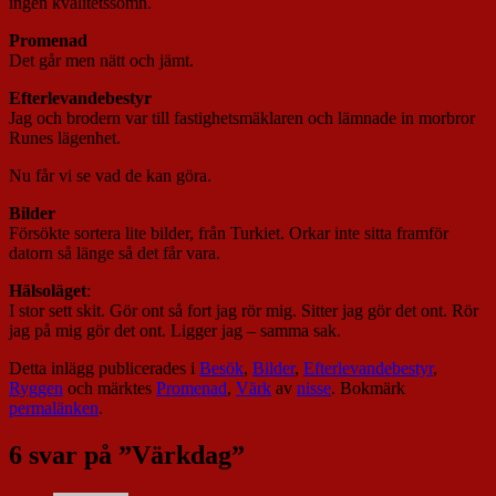
ingen kvalitetssömn.
Promenad
Det går men nätt och jämt.
Efterlevandebestyr
Jag och brodern var till fastighetsmäklaren och lämnade in morbror
Runes lägenhet.
Nu får vi se vad de kan göra.
Bilder
Försökte sortera lite bilder, från Turkiet. Orkar inte sitta framför
datorn så länge så det får vara.
Hälsoläget
:
I stor sett skit. Gör ont så fort jag rör mig. Sitter jag gör det ont. Rör
jag på mig gör det ont. Ligger jag – samma sak.
Detta inlägg publicerades i
Besök
,
Bilder
,
Efterlevandebestyr
,
Ryggen
och märktes
Promenad
,
Värk
av
nisse
. Bokmärk
permalänken
.
6 svar på ”
Värkdag
”