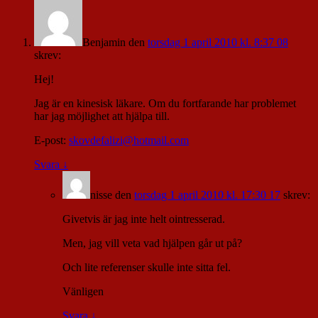
Benjamin
den
torsdag 1 april 2010 kl. 8:37 08
skrev:
Hej!
Jag är en kinesisk läkare. Om du fortfarande har problemet
har jag möjlighet att hjälpa till.
E-post:
skovdefalizi@hotmail.com
Svara
↓
nisse
den
torsdag 1 april 2010 kl. 17:30 17
skrev:
Givetvis är jag inte helt ointresserad.
Men, jag vill veta vad hjälpen går ut på?
Och lite referenser skulle inte sitta fel.
Vänligen
Svara
↓