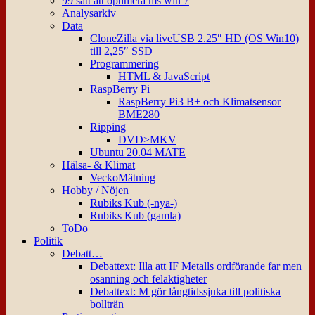
99 sätt att optimera ms win 7
Analysarkiv
Data
CloneZilla via liveUSB 2.25″ HD (OS Win10)
till 2,25″ SSD
Programmering
HTML & JavaScript
RaspBerry Pi
RaspBerry Pi3 B+ och Klimatsensor
BME280
Ripping
DVD>MKV
Ubuntu 20.04 MATE
Hälsa- & Klimat
VeckoMätning
Hobby / Nöjen
Rubiks Kub (-nya-)
Rubiks Kub (gamla)
ToDo
Politik
Debatt…
Debattext: Illa att IF Metalls ordförande far men
osanning och felaktigheter
Debattext: M gör långtidssjuka till politiska
bollträn