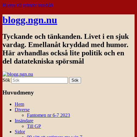
Hoppa till primärt innehåll
blogg.ngn.nu
Tyckande och tänkanden. Livet i en sjuk
vardag. Emellanåt kryddad med humor.
Här avhandlas också lite politik och en
del datatekniska spörsmål
Sök
Huvudmeny
Hem
Diverse
Fantomen nr 6-7 2023
Insändare
Till GP
Sidor