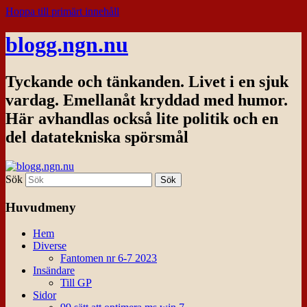
Hoppa till primärt innehåll
blogg.ngn.nu
Tyckande och tänkanden. Livet i en sjuk
vardag. Emellanåt kryddad med humor.
Här avhandlas också lite politik och en
del datatekniska spörsmål
Sök
Huvudmeny
Hem
Diverse
Fantomen nr 6-7 2023
Insändare
Till GP
Sidor