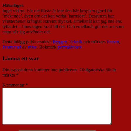
Hälsoläget
:
Inget vidare. För det första är inte den här kroppen gjord för
’mekande’, även om det kan verka ’harmlöst’. Dessutom har
vänsterbenet krånglat extremt mycket. Emellanåt kan jag inte ens
lyfta det – finns ingen kraft till det. Och emellanåt gör det ont som
attan när jag använder det.
Detta inlägg publicerades i
Ryggen
,
Teknik
och märktes
Farsan
,
Promenad
av
nisse
. Bokmärk
permalänken
.
Lämna ett svar
Din e-postadress kommer inte publiceras.
Obligatoriska fält är
märkta
*
Kommentar
*