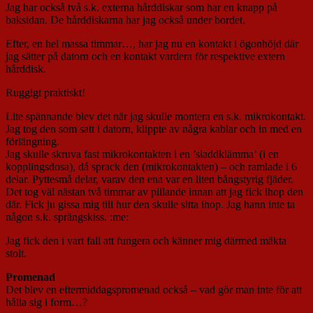
Jag har också två s.k. externa hårddiskar som har en knapp på
baksidan. De hårddiskarna har jag också under bordet.
Efter, en hel massa timmar…, har jag nu en kontakt i ögonhöjd där
jag sätter på datorn och en kontakt vardera för respektive extern
hårddisk.
Ruggigt praktiskt!
Lite spännande blev det när jag skulle montera en s.k. mikrokontakt.
Jag tog den som satt i datorn, klippte av några kablar och in med en
förlängning.
Jag skulle skruva fast mikrokontakten i en ’sladdklämma’ (i en
kopplingsdosa), då sprack den (mikrokontakten) – och ramlade i 6
delar. Pyttesmå delar, varav den ena var en liten bångstyrig fjäder.
Det tog väl nästan två timmar av pillande innan att jag fick ihop den
där. Fick ju gissa mig till hur den skulle sitta ihop. Jag hann inte ta
någon s.k. sprängskiss. :me:
Jag fick den i vart fall att fungera och känner mig därmed mäkta
stolt.
Promenad
Det blev en eftermiddagspromenad också – vad gör man inte för att
hålla sig i form…?