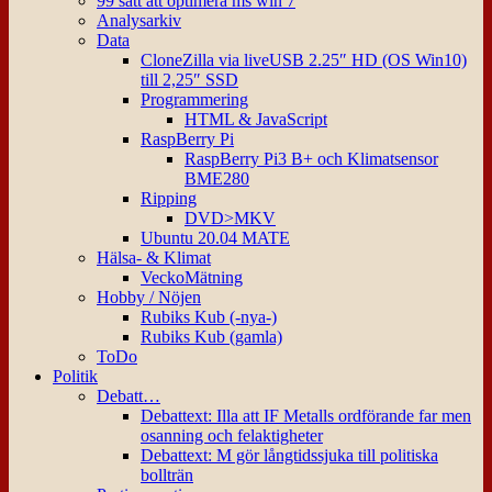
99 sätt att optimera ms win 7
Analysarkiv
Data
CloneZilla via liveUSB 2.25″ HD (OS Win10)
till 2,25″ SSD
Programmering
HTML & JavaScript
RaspBerry Pi
RaspBerry Pi3 B+ och Klimatsensor
BME280
Ripping
DVD>MKV
Ubuntu 20.04 MATE
Hälsa- & Klimat
VeckoMätning
Hobby / Nöjen
Rubiks Kub (-nya-)
Rubiks Kub (gamla)
ToDo
Politik
Debatt…
Debattext: Illa att IF Metalls ordförande far men
osanning och felaktigheter
Debattext: M gör långtidssjuka till politiska
bollträn