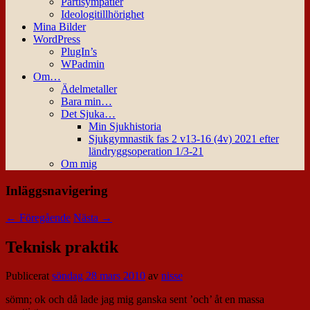
Partisympatier
Ideologitillhörighet
Mina Bilder
WordPress
PlugIn’s
WPadmin
Om…
Ädelmetaller
Bara min…
Det Sjuka…
Min Sjukhistoria
Sjukgymnastik fas 2 v13-16 (4v) 2021 efter
ländryggsoperation 1/3-21
Om mig
Inläggsnavigering
←
Föregående
Nästa
→
Teknisk praktik
Publicerat
söndag 28 mars 2010
av
nisse
sömn; ok och då lade jag mig ganska sent ’och’ åt en massa