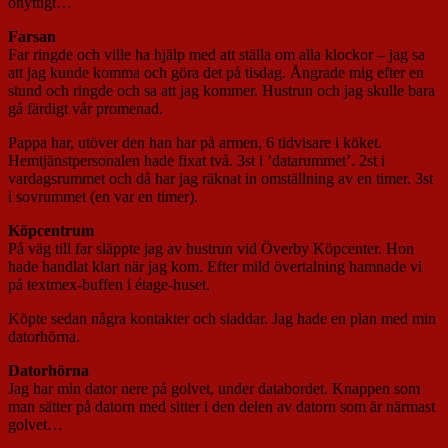
onyttigt…
Farsan
Far ringde och ville ha hjälp med att ställa om alla klockor – jag sa
att jag kunde komma och göra det på tisdag. Ångrade mig efter en
stund och ringde och sa att jag kommer. Hustrun och jag skulle bara
gå färdigt vår promenad.
Pappa har, utöver den han har på armen, 6 tidvisare i köket.
Hemtjänstpersonalen hade fixat två. 3st i ’datarummet’. 2st i
vardagsrummet och då har jag räknat in omställning av en timer. 3st
i sovrummet (en var en timer).
Köpcentrum
På väg till far släppte jag av hustrun vid Överby Köpcenter. Hon
hade handlat klart när jag kom. Efter mild övertalning hamnade vi
på textmex-buffen i étage-huset.
Köpte sedan några kontakter och sladdar. Jag hade en plan med min
datorhörna.
Datorhörna
Jag har min dator nere på golvet, under databordet. Knappen som
man sätter på datorn med sitter i den delen av datorn som är närmast
golvet…