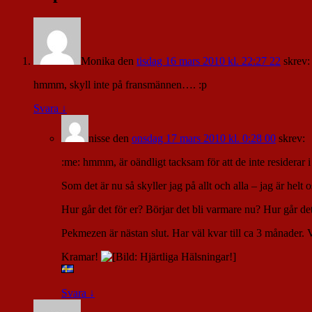
Monika
den
tisdag 16 mars 2010 kl. 22:27 22
skrev:
hmmm, skyll inte på fransmännen…. :p
Svara
↓
nisse
den
onsdag 17 mars 2010 kl. 0:28 00
skrev:
:me: hmmm, är oändligt tacksam för att de inte residerar 
Som det är nu så skyller jag på allt och alla – jag är helt o
Hur går det för er? Börjar det bli varmare nu? Hur går d
Pekmezen är nästan slut. Har väl kvar till ca 3 månader. 
Kramar!
Svara
↓