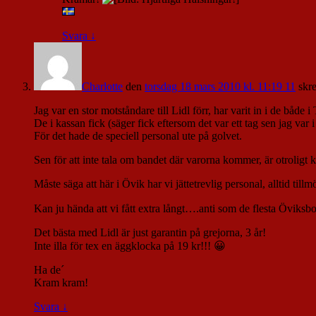
Svara
↓
Charlotte
den
torsdag 18 mars 2010 kl. 11:19 11
skr
Jag var en stor motståndare till Lidl förr, har varit in i de både
De i kassan fick (säger fick eftersom det var ett tag sen jag var
För det hade de speciell personal ute på golvet.
Sen för att inte tala om bandet där varorna kommer, är otroligt 
Måste säga att här i Övik har vi jättetrevlig personal, alltid til
Kan ju hända att vi fått extra långt….anti som de flesta Öviksbor
Det bästa med Lidl är just garantin på grejorna, 3 år!
Inte illa för tex en äggklocka på 19 kr!!! 😀
Ha de´
Kram kram!
Svara
↓