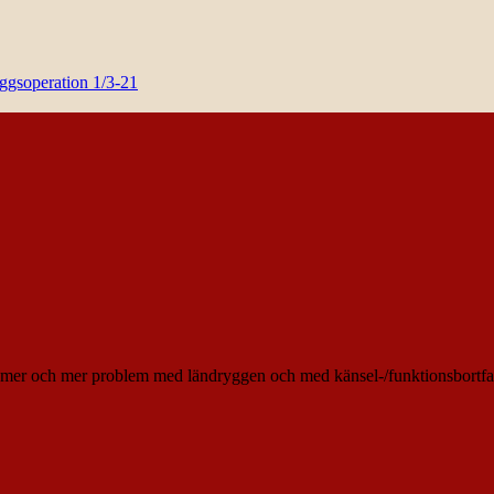
yggsoperation 1/3-21
mer och mer problem med ländryggen och med känsel-/funktionsbortfall 