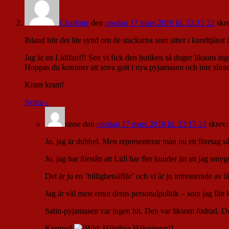
Charlotte
den
onsdag 17 mars 2010 kl. 22:15 22
skr
Ibland blir det lite synd om de stackarna som sitter i kundtjänst
Jag är en Lidlfan!!! Sen vi fick den butiken så duger liksom ing
Hoppas du kommer att sova gott i nya pyjamasen och inte slirar
Kram kram!
Svara
↓
nisse
den
onsdag 17 mars 2010 kl. 23:15 23
skrev:
Jo, jag är dubbel. Men representerar man nu ett företag 
Jo, jag har förstått att Lidl har fler kunder än att jag smy
Det är ju en ’billighetsäffär’ och vi är ju intresserade av lå
Jag är väl mest emot deras personalpolitik – som jag fåt
Satin-pyjamasen var ingen hit. Den var liksom fodrad. Det 
Kramar!