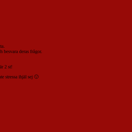
ta.
ch besvara deras frågor.
r 2 st!
e stressa ihjäl sej 🙂