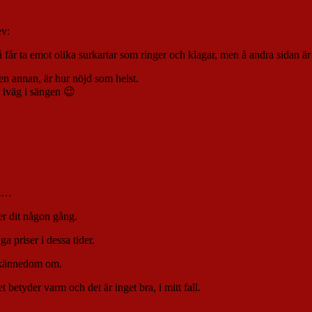
ev:
 å får ta emot olika surkartar som ringer och klagar, men å andra sidan är
en annan, är hur nöjd som helst.
 iväg i sängen 😉
så…
ger dit någon gång.
ga priser i dessa tider.
t kännedom om.
betyder varm och det är inget bra, i mitt fall.