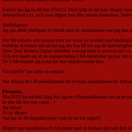
Kabeln ska jag ha till min NSLU2. Med hjälp av det kan ’slugen’ sta
strömavbrott t.ex. (och man slipper mer eller mindre fantastiska ’löde
MediaSpelare
Jag gör alltså ytterligare ett försök med en mediaspelare som jag kan ski
Har fått nätverk och internet samt har också en kontakt med mediaspe
Problem: Kommer inte på hur jag ska fixa till hur jag får skrivrättighe
Aber: Den Western Digital Hårddisk som jag hade är givetvis inte s.
Och det visade sig att de transportabala USB-hårddiskar jag har inte v
De USB-minnen jag testat har den faktiskt kunnat läsa.
Vår plattTV har bättre acceptans!
Har skickat ett e-Postmeddelande till Svenska kundtjänsten för Xtreame
Pixmania
Ska INTE ha reklam! Idag fick jag ett e-Postmeddelande om att de summ
de inte fått den ena varan…!
Jag dånar!
Är de idioter!
Vad har de för logistiksystem? (om de nu har något?)
Ringde upp kundtjänst och fick pratat med en stackars tjej som fick ta 