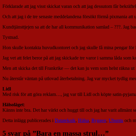
Förklarade att jag visst skickat varan och att jag dessutom får bekräft
Och att jag i de tre senaste meddelandena försökt förmå pixmania att un
Kundtjänsttjejen sa att de har all kommunikation samlad – ???. Jag ba
Tystnad.
Hon skulle kontakta huvudkontoret och jag skulle få mina pengar för he
Jag vet att felet beror på att jag skickade tre varor i samma låda som
Men att skicka det till Frankrike — det kan ju vem som helst räkna ut
Nu återstår väntan på utlovad återbetalning. Jag var mycket tydlig med a
Lidl
Med risk för att göra reklam…, jag var till Lidl och köpte satin-pyjam
Hälsoläget
:
Känns inte bra. Det har värkt och huggt till och jag har varit allmänt 
Detta inlägg publicerades i
Datateknik
,
Hälsa
,
Ryggen
,
Ubuntu
och m
5 svar på ”
Bara en massa strul…
”