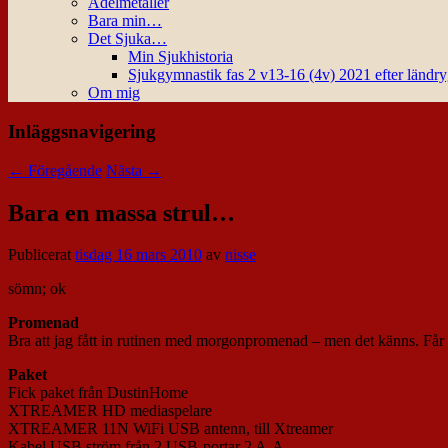
Ädelmetaller
Bara min…
Det Sjuka…
Min Sjukhistoria
Sjukgymnastik fas 2 v13-16 (4v) 2021 efter ländr
Om mig
Inläggsnavigering
←
Föregående
Nästa
→
Bara en massa strul…
Publicerat
tisdag 16 mars 2010
av
nisse
sömn; ok
Promenad
Bra att jag fått in rutinen med morgonpromenad – men det känns. Får 
Paket
Fick paket från DustinHome
XTREAMER HD mediaspelare
XTREAMER 11N WiFi USB antenn, till Xtreamer
Kabel USB ström från 2 USB-portar 2 A-A