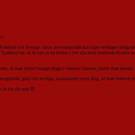
ev:
 i Tyskland och Sverige, deras personalpolitik kan man verkligen ifrågasät
 i Tyskland nu, så de kan ju ha ändrat ) inte tala med betalande kunder o
korta, så man hinner knappt lägga i varorna i kassen, fastän man kanske ä
lmötesgående, glad och trevliga, kassabandet extra lång, så man behöver int
 är för allt nytt 😉