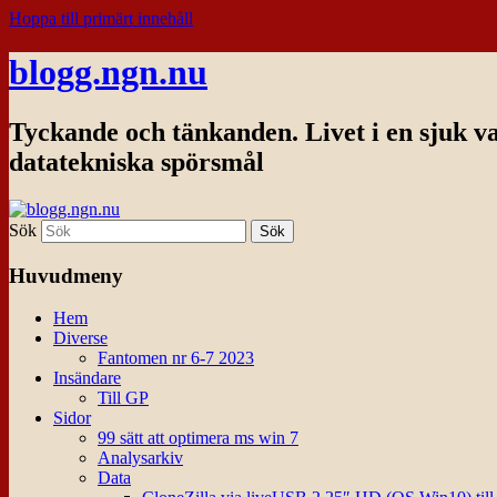
Hoppa till primärt innehåll
blogg.ngn.nu
Tyckande och tänkanden. Livet i en sjuk v
datatekniska spörsmål
Sök
Huvudmeny
Hem
Diverse
Fantomen nr 6-7 2023
Insändare
Till GP
Sidor
99 sätt att optimera ms win 7
Analysarkiv
Data