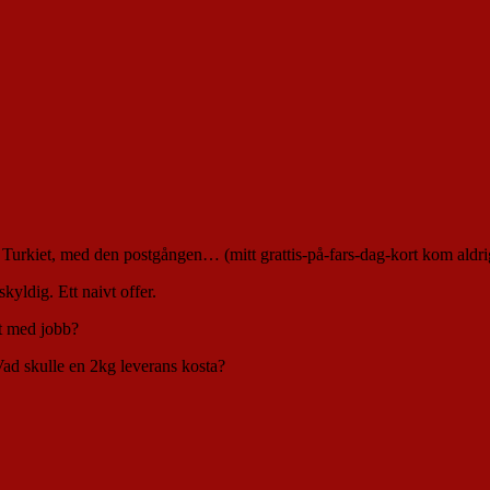
i Turkiet, med den postgången… (mitt grattis-på-fars-dag-kort kom aldri
skyldig. Ett naivt offer.
et med jobb?
Vad skulle en 2kg leverans kosta?