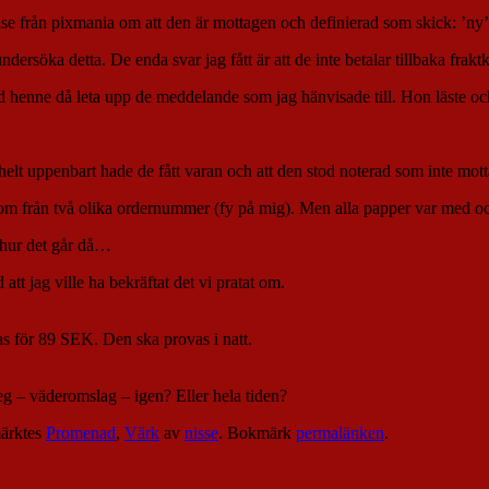
else från pixmania om att den är mottagen och definierad som skick: ’ny’
dersöka detta. De enda svar jag fått är att de inte betalar tillbaka frak
d henne då leta upp de meddelande som jag hänvisade till. Hon läste oc
lt uppenbart hade de fått varan och att den stod noterad som inte mottage
 kom från två olika ordernummer (fy på mig). Men alla papper var med oc
 hur det går då…
tt jag ville ha bekräftat det vi pratat om.
as för 89 SEK. Den ska provas i natt.
seg – väderomslag – igen? Eller hela tiden?
ärktes
Promenad
,
Värk
av
nisse
. Bokmärk
permalänken
.