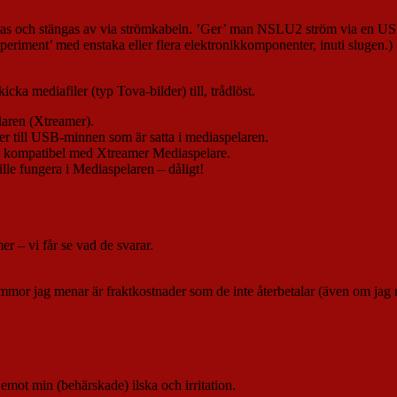
rtas och stängas av via strömkabeln. ’Ger’ man NSLU2 ström via en USB-
xperiment’ med enstaka eller flera elektronikkomponenter, inuti slugen.)
cka mediafiler (typ Tova-bilder) till, trådlöst.
laren (Xtreamer).
ter till USB-minnen som är satta i mediaspelaren.
k. kompatibel med Xtreamer Mediaspelare.
ille fungera i Mediaspelaren – dåligt!
r – vi får se vad de svarar.
or jag menar är fraktkostnader som de inte återbetalar (även om jag nu
emot min (behärskade) ilska och irritation.