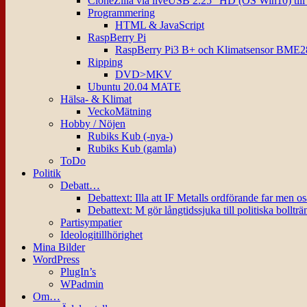
CloneZilla via liveUSB 2.25″ HD (OS Win10) til
Programmering
HTML & JavaScript
RaspBerry Pi
RaspBerry Pi3 B+ och Klimatsensor BME2
Ripping
DVD>MKV
Ubuntu 20.04 MATE
Hälsa- & Klimat
VeckoMätning
Hobby / Nöjen
Rubiks Kub (-nya-)
Rubiks Kub (gamla)
ToDo
Politik
Debatt…
Debattext: Illa att IF Metalls ordförande far men o
Debattext: M gör långtidssjuka till politiska bollträ
Partisympatier
Ideologitillhörighet
Mina Bilder
WordPress
PlugIn’s
WPadmin
Om…