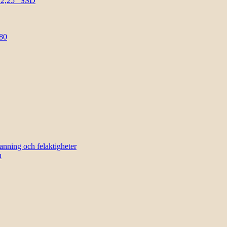
l 2,25″ SSD
80
sanning och felaktigheter
n