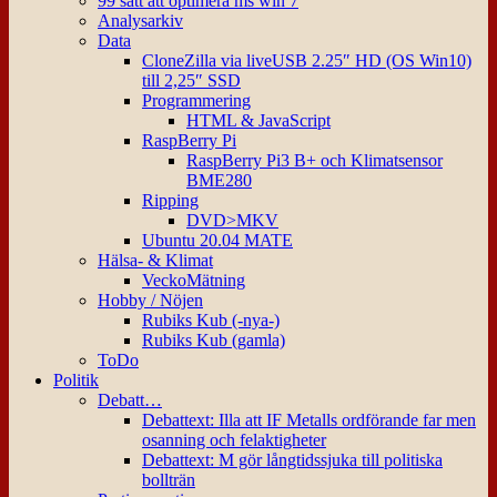
99 sätt att optimera ms win 7
Analysarkiv
Data
CloneZilla via liveUSB 2.25″ HD (OS Win10)
till 2,25″ SSD
Programmering
HTML & JavaScript
RaspBerry Pi
RaspBerry Pi3 B+ och Klimatsensor
BME280
Ripping
DVD>MKV
Ubuntu 20.04 MATE
Hälsa- & Klimat
VeckoMätning
Hobby / Nöjen
Rubiks Kub (-nya-)
Rubiks Kub (gamla)
ToDo
Politik
Debatt…
Debattext: Illa att IF Metalls ordförande far men
osanning och felaktigheter
Debattext: M gör långtidssjuka till politiska
bollträn