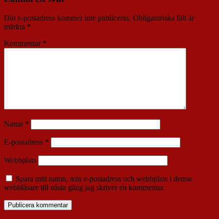
Din e-postadress kommer inte publiceras.
Obligatoriska fält är
märkta
*
Kommentar
*
Namn
*
E-postadress
*
Webbplats
Spara mitt namn, min e-postadress och webbplats i denna
webbläsare till nästa gång jag skriver en kommentar.