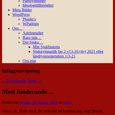
Partisympatier
Ideologitillhörighet
Mina Bilder
WordPress
PlugIn’s
WPadmin
Om…
Ädelmetaller
Bara min…
Det Sjuka…
Min Sjukhistoria
Sjukgymnastik fas 2 v13-16 (4v) 2021 efter
ländryggsoperation 1/3-21
Om mig
Inläggsnavigering
←
Föregående
Nästa
→
Mest funderande…
Publicerat
torsdag 28 januari 2010
av
nisse
sömn; ok. Hade dock lite svårt för att komma upp, segt liksom.