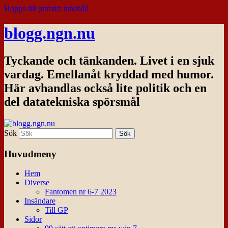
Hoppa till primärt innehåll
blogg.ngn.nu
Tyckande och tänkanden. Livet i en sjuk
vardag. Emellanåt kryddad med humor.
Här avhandlas också lite politik och en
del datatekniska spörsmål
Sök
Huvudmeny
Hem
Diverse
Fantomen nr 6-7 2023
Insändare
Till GP
Sidor