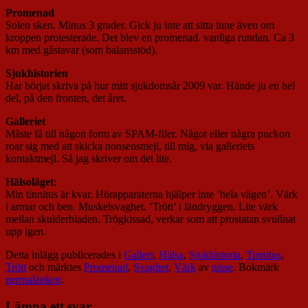
Promenad
Solen sken. Minus 3 grader. Gick ju inte att sitta inne även om
kroppen protesterade. Det blev en promenad. vanliga rundan. Ca 3
km med gåstavar (som balansstöd).
Sjukhistorien
Har börjat skriva på hur mitt sjukdomsår 2009 var. Hände ju en hel
del, på den fronten, det året.
Galleriet
Måste få till någon form av SPAM-filer. Något eller några puckon
roar sig med att skicka nonsensmejl, till mig, via galleriets
kontaktmejl. Så jag skriver om det lite.
Hälsoläget
:
Min tinnitus är kvar. Hörapparaterna hjälper inte ’hela vägen’. Värk
i armar och ben. Muskelsvaghet. ’Trött’ i ländryggen. Lite värk
mellan skulderbladen. Trögkissad, verkar som att prostatan svullnat
upp igen.
Detta inlägg publicerades i
Galleri
,
Hälsa
,
Sjukhistoria
,
Tinnitus
,
Trött
och märktes
Promenad
,
Svaghet
,
Värk
av
nisse
. Bokmärk
permalänken
.
Lämna ett svar