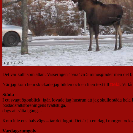
Det var kallt som attan. Visserligen ’bara’ ca 5 minusgrader men det b
När jag kom hem skickade jag bilden och en liten text till
ttela
. Vi få
Städa
I ett svagt ögonblick, igår, lovade jag hustrun att jag skulle städa he
bostadsrättsföreningens tvättstuga.
dags att sätta igång…
Kom inte ens halvvägs – tar det lugnt. Det är ju en dag i morgon oc
Vardagsrumgolv