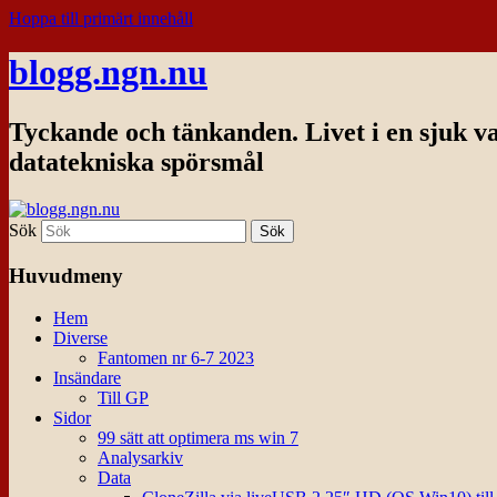
Hoppa till primärt innehåll
blogg.ngn.nu
Tyckande och tänkanden. Livet i en sjuk v
datatekniska spörsmål
Sök
Huvudmeny
Hem
Diverse
Fantomen nr 6-7 2023
Insändare
Till GP
Sidor
99 sätt att optimera ms win 7
Analysarkiv
Data