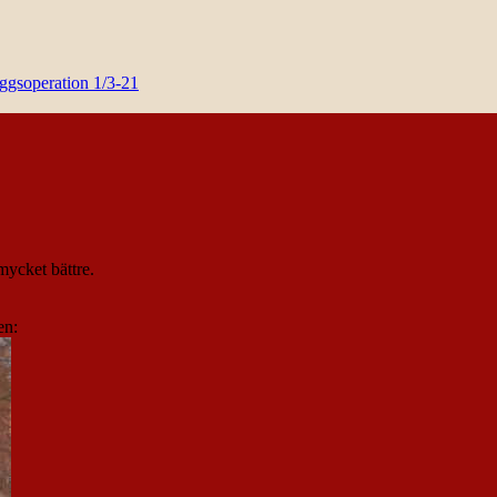
yggsoperation 1/3-21
mycket bättre.
en: