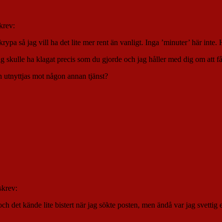
krev:
pa så jag vill ha det lite mer rent än vanligt. Inga ’minuter’ här inte.
g skulle ha klagat precis som du gjorde och jag håller med dig om att få 
an utnyttjas mot någon annan tjänst?
skrev:
2 och det kände lite bistert när jag sökte posten, men ändå var jag svetti