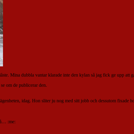
låste. Mina dubbla vantar klarade inte den kylan så jag fick ge upp att
r se om de publicerar den.
la lägenheten, idag. Hon sliter ju nog med sitt jobb och dessutom fixade h
kså… :me: