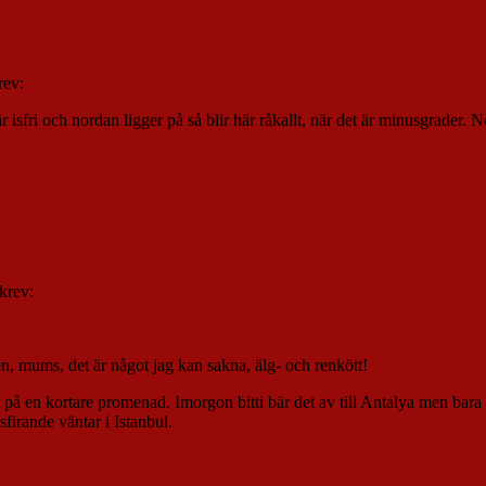
rev:
är isfri och nordan ligger på så blir här råkallt, när det är minusgrader
krev:
sen, mums, det är något jag kan sakna, älg- och renkött!
 på en kortare promenad. Imorgon bitti bär det av till Antalya men bara 
sfirande väntar i Istanbul.