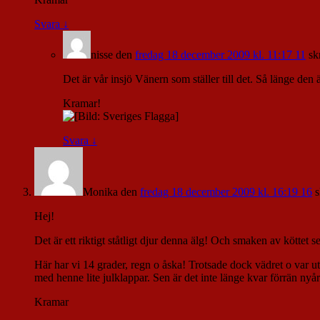
Svara
↓
nisse
den
fredag 18 december 2009 kl. 11:17 11
sk
Det är vår insjö Vänern som ställer till det. Så länge den 
Kramar!
Svara
↓
Monika
den
fredag 18 december 2009 kl. 16:19 16
s
Hej!
Det är ett riktigt ståtligt djur denna älg! Och smaken av köttet 
Här har vi 14 grader, regn o åska! Trotsade dock vädret o var ut
med henne lite julklappar. Sen är det inte länge kvar förrän nyår
Kramar