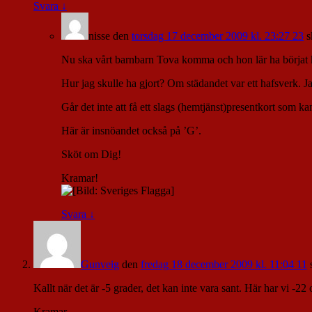
Svara
↓
nisse
den
torsdag 17 december 2009 kl. 23:27 23
s
Nu ska vårt barnbarn Tova komma och hon lär ha börjat kry
Hur jag skulle ha gjort? Om städandet var ett hafsverk. Ja
Går det inte att få ett slags (hemtjänst)presentkort som k
Här är insnöandet också på ’G’.
Sköt om Dig!
Kramar!
Svara
↓
Gunveig
den
fredag 18 december 2009 kl. 11:04 11
Kallt när det är -5 grader, det kan inte vara sant. Här har vi -2
Kramar