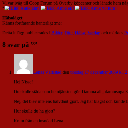
Vi var iväg till Coop Forum på Överby köpcenter och lånade hem några 
*
Hälsoläget
:
Känns fortfarande hanterligt :me:
Detta inlägg publicerades i
Bilder
,
Djur
,
Hälsa
,
Vardag
och märktes
P
8 svar på ”
”
Lenas Värkstad
den
torsdag 17 december 2009 kl. 2
Hej Nisse!
Du skulle städa som hemtjänsten gör. Damma allt, dammsuga 3 r
Nej, det blev inte ens halvdant gjort. Jag har klagat och kunde 
Hur skulle du ha gjort?
Kram från en insnöad Lena