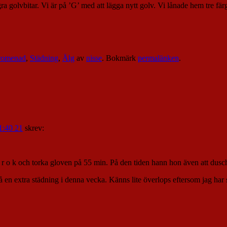
golvbitar. Vi är på ’G’ med att lägga nytt golv. Vi lånade hem tre färge
romenad
,
Städning
,
Älg
av
nisse
. Bokmärk
permalänken
.
1:40 21
skrev:
 o k och torka gloven på 55 min. På den tiden hann hon även att dusch
få en extra städning i denna vecka. Känns lite överlops eftersom jag har