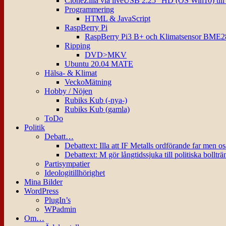
CloneZilla via liveUSB 2.25″ HD (OS Win10) til
Programmering
HTML & JavaScript
RaspBerry Pi
RaspBerry Pi3 B+ och Klimatsensor BME2
Ripping
DVD>MKV
Ubuntu 20.04 MATE
Hälsa- & Klimat
VeckoMätning
Hobby / Nöjen
Rubiks Kub (-nya-)
Rubiks Kub (gamla)
ToDo
Politik
Debatt…
Debattext: Illa att IF Metalls ordförande far men o
Debattext: M gör långtidssjuka till politiska bollträ
Partisympatier
Ideologitillhörighet
Mina Bilder
WordPress
PlugIn’s
WPadmin
Om…