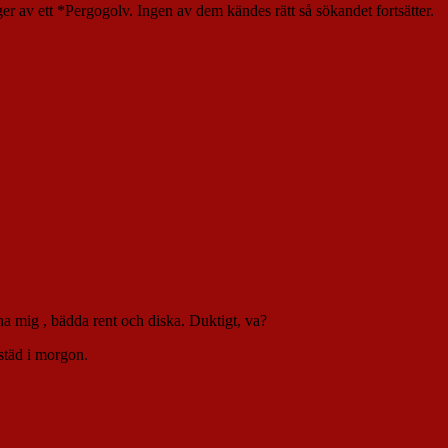
r av ett *Pergogolv. Ingen av dem kändes rätt så sökandet fortsätter.
a mig , bädda rent och diska. Duktigt, va?
 städ i morgon.