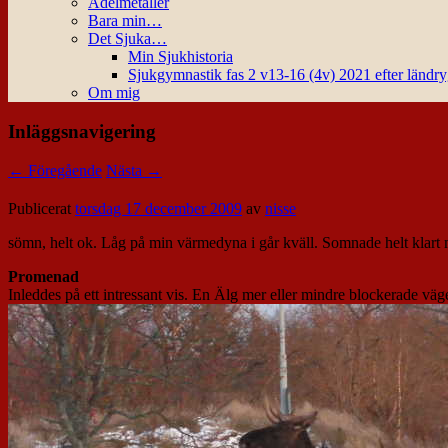
Ädelmetaller
Bara min…
Det Sjuka…
Min Sjukhistoria
Sjukgymnastik fas 2 v13-16 (4v) 2021 efter ländr
Om mig
Inläggsnavigering
←
Föregående
Nästa
→
Publicerat
torsdag 17 december 2009
av
nisse
sömn, helt ok. Låg på min värmedyna i går kväll. Somnade helt klart 
Promenad
Inleddes på ett intressant vis. En Älg mer eller mindre blockerade väg