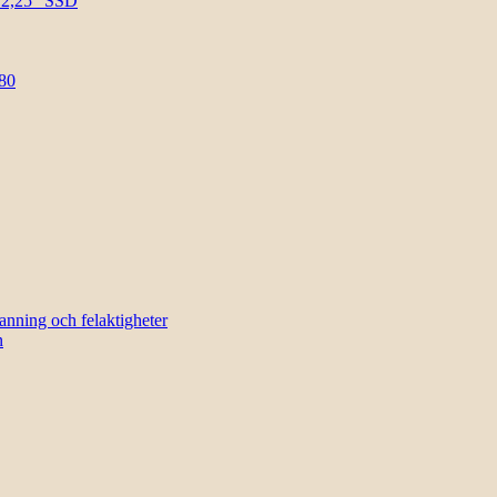
l 2,25″ SSD
80
sanning och felaktigheter
n