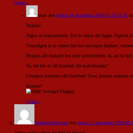
Svara
↓
nisse
den
fredag 18 december 2009 kl. 20:19 20
sk
Hejsan!
Älgen är imponerande. Det är sällan det ligger Älgkött på 
Visserligen är ju vädret här hos oss ingen höjdare, värmemä
Hoppas allt funkade bra med systerdottern. Ja, att du fic
Så, det bär av till Istanbul, för nyårsfirande?
I morgon kommer vårt barnbarn Tova, hennes mamma och p
Kramar!
Svara
↓
Kristina Birkesten
den
tisdag 22 december 2009 kl. 
Jädrar anåda vilken fin bild på älgen!!