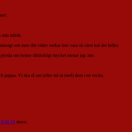
rev:
min tallrik.
ssigt sett men ditt väder verkar inte vara så värst kul det heller.
k pyssla om henne tillräckligt mycket menar jag :me:
appa. Vi ska rå om (eller stå ut med) dem i en vecka.
19:40 19
skrev: