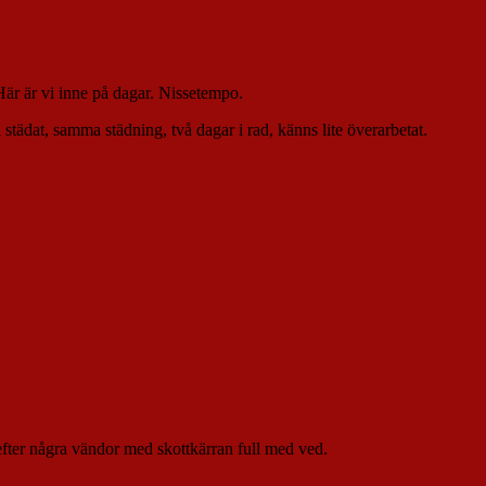
 Här är vi inne på dagar. Nissetempo.
städat, samma städning, två dagar i rad, känns lite överarbetat.
g efter några vändor med skottkärran full med ved.