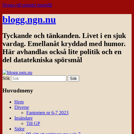
Hoppa till primärt innehåll
blogg.ngn.nu
Tyckande och tänkanden. Livet i en sjuk
vardag. Emellanåt kryddad med humor.
Här avhandlas också lite politik och en
del datatekniska spörsmål
Sök
Huvudmeny
Hem
Diverse
Fantomen nr 6-7 2023
Insändare
Till GP
Sidor