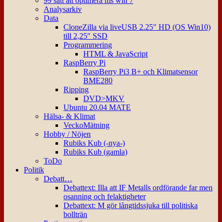
99 sätt att optimera ms win 7
Analysarkiv
Data
CloneZilla via liveUSB 2.25″ HD (OS Win10)
till 2,25″ SSD
Programmering
HTML & JavaScript
RaspBerry Pi
RaspBerry Pi3 B+ och Klimatsensor
BME280
Ripping
DVD>MKV
Ubuntu 20.04 MATE
Hälsa- & Klimat
VeckoMätning
Hobby / Nöjen
Rubiks Kub (-nya-)
Rubiks Kub (gamla)
ToDo
Politik
Debatt…
Debattext: Illa att IF Metalls ordförande far men
osanning och felaktigheter
Debattext: M gör långtidssjuka till politiska
bollträn