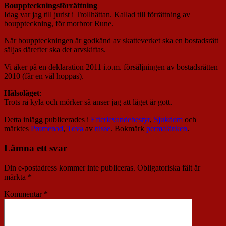
Bouppteckningsförrättning
Idag var jag till jurist i Trollhättan. Kallad till förrättning av
bouppteckning, för morbror Rune.
När bouppteckningen är godkänd av skatteverket ska en bostadsrätt
säljas därefter ska det arvskiftas.
Vi åker på en deklaration 2011 i.o.m. försäljningen av bostadsrätten
2010 (får en väl hoppas).
Hälsoläget
:
Trots rå kyla och mörker så anser jag att läget är gott.
Detta inlägg publicerades i
Efterlevandebestyr
,
Sjukdom
och
märktes
Promenad
,
Tova
av
nisse
. Bokmärk
permalänken
.
Lämna ett svar
Din e-postadress kommer inte publiceras.
Obligatoriska fält är
märkta
*
Kommentar
*