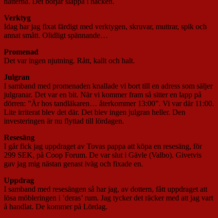
nätterna. Det börjar släppa i nacken.
Verktyg
Idag har jag fixat färdigt med verktygen, skruvar, muttrar, spik och
annat smått. Olidligt spännande…
Promenad
Det var ingen njutning. Rått, kallt och halt.
Julgran
I samband med promenaden knallade vi bort till en adress som säljer
julgranar. Det var en bit. När vi kommer fram så sitter en lapp på
dörren: ”Är hos tandläkaren… återkommer 13:00”. Vi var där 11:00.
Lite irriterat blev det där. Det blev ingen julgran heller. Den
investeringen är nu flyttad till lördagen.
Resesäng
I går fick jag uppdraget av Tovas pappa att köpa en resesäng, för
299 SEK, på Coop Forum. De var slut i Gävle (Valbo). Givetvis
gav jag mig nästan genast iväg och fixade en.
Uppdrag
I samband med resesängen så har jag, av dottern, fått uppdraget att
lösa möbleringen i ’deras’ rum. Jag tycker det räcker med att jag vart
å handlat. De kommer på Lördag.