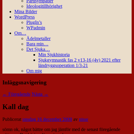
Partisympatier
Ideologitillhörighet
Mina Bilder
WordPress
PlugIn’s
WPadmin
Om…
Ädelmetaller
Bara min…
Det Sjuka…
Min Sjukhistoria
Sjukgymnastik fas 2 v13-16 (4v) 2021 efter
ländryggsoperation 1/3-21
Om mig
Inläggsnavigering
←
Föregående
Nästa
→
Kall dag
Publicerat
onsdag 16 december 2009
av
nisse
sömn ok, något bättre om jag jämför med de senast föregående