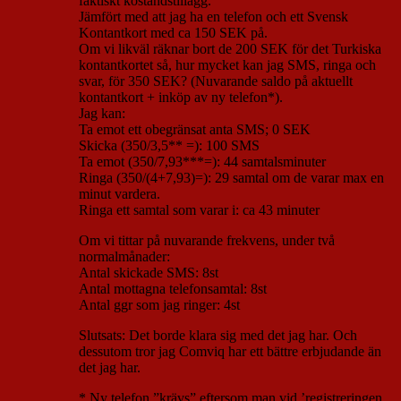
faktiskt kostandstillägg.
Jämfört med att jag ha en telefon och ett Svensk
Kontantkort med ca 150 SEK på.
Om vi likväl räknar bort de 200 SEK för det Turkiska
kontantkortet så, hur mycket kan jag SMS, ringa och
svar, för 350 SEK? (Nuvarande saldo på aktuellt
kontantkort + inköp av ny telefon*).
Jag kan:
Ta emot ett obegränsat anta SMS; 0 SEK
Skicka (350/3,5** =): 100 SMS
Ta emot (350/7,93***=): 44 samtalsminuter
Ringa (350/(4+7,93)=): 29 samtal om de varar max en
minut vardera.
Ringa ett samtal som varar i: ca 43 minuter
Om vi tittar på nuvarande frekvens, under två
normalmånader:
Antal skickade SMS: 8st
Antal mottagna telefonsamtal: 8st
Antal ggr som jag ringer: 4st
Slutsats: Det borde klara sig med det jag har. Och
dessutom tror jag Comviq har ett bättre erbjudande än
det jag har.
* Ny telefon ”krävs” eftersom man vid ’registreringen