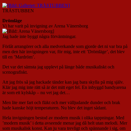
TRÄSTUBBEN
Drömläge
Vi har varit på invigning av Arena Vänersborg
Jag hade inte byggt några förväntningar.
Förlåt arrangörer och alla medverkande som gjorde det ni var bra på
men den här invigningen var, för mig, inte ett ’Drömläge’, det blev
till en ’Mardröm’.
Det var det sämsta jag upplevt på länge både musikaliskt och
scenografiskt.
Att jag frös så jag hackade tänder kan jag bara skylla på mig själv.
Klär jag mig inte rätt så är det mitt eget fel. En inbyggd bandyarena
är som ett kylskåp – nu vet jag det…
Men lite mer fart och fläkt och mer välljudande dunder och brak
hade kanske höjt temperaturen. Nu blev det inget sådant.
Hela invigningen bestod av modern musik i olika tappningar. Med
’modern musik’ i detta avseende menar jag då helt utan melodi. Mer
som musikalisk konst. Kan ju vara trevligt och spännande i sig, om