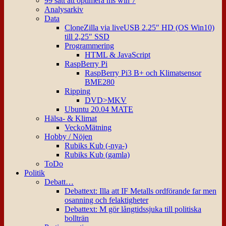
99 sätt att optimera ms win 7
Analysarkiv
Data
CloneZilla via liveUSB 2.25″ HD (OS Win10)
till 2,25″ SSD
Programmering
HTML & JavaScript
RaspBerry Pi
RaspBerry Pi3 B+ och Klimatsensor
BME280
Ripping
DVD>MKV
Ubuntu 20.04 MATE
Hälsa- & Klimat
VeckoMätning
Hobby / Nöjen
Rubiks Kub (-nya-)
Rubiks Kub (gamla)
ToDo
Politik
Debatt…
Debattext: Illa att IF Metalls ordförande far men
osanning och felaktigheter
Debattext: M gör långtidssjuka till politiska
bollträn