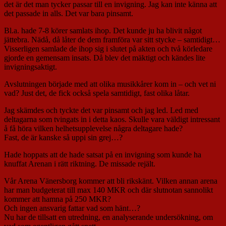
det är det man tycker passar till en invigning. Jag kan inte känna att
det passade in alls. Det var bara pinsamt.
Bl.a. hade 7-8 körer samlats ihop. Det kunde ju ha blivit något
jättebra. Nädå, då låter de dem framföra var sitt stycke – samtidigt…
Visserligen samlade de ihop sig i slutet på akten och två körledare
gjorde en gemensam insats. Då blev det mäktigt och kändes lite
invigningsaktigt.
Avslutningen började med att olika musikkårer kom in – och vet ni
vad? Just det, de fick också spela samtidigt, fast olika låtar.
Jag skämdes och tyckte det var pinsamt och jag led. Led med
deltagarna som tvingats in i detta kaos. Skulle vara väldigt intressant
å få höra vilken helhetsupplevelse några deltagare hade?
Fast, de är kanske så uppi sin grej…?
Hade hoppats att de hade satsat på en invigning som kunde ha
knuffat Arenan i rätt riktning. De missade rejält.
Vår Arena Vänersborg kommer att bli rikskänt. Vilken annan arena
har man budgeterat till max 140 MKR och där slutnotan sannolikt
kommer att hamna på 250 MKR?
Och ingen ansvarig fattar vad som hänt…?
Nu har de tillsatt en utredning, en analyserande undersökning, om