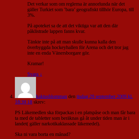
Det verkar som om reglerna är annorlunda när det
gäller Turkiet som ’bara’ geografiskt tillhör Europa, till
3%.
På apoteket sa de att det viktiga var att den där
påklistrade lappen fanns kvar.
Tänkte inte på att man skulle kunna kalla den
överbyggda hockeyhallen för Arena och det tror jag
inte en enda Vänersborgare gör.
Kramar!
Svara
↓
kaktusblomman
den
tisdag 29 september 2009 kl.
18:39 18
skrev:
PS Läkemedlen ska förpackas i en platspåse och man får bara
ta med de tabletter som beräknas gå åt under tiden man är i
landet( gäller narkotikaklassade läkemedel).
Ska ni vara borta en månad?