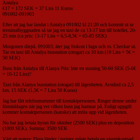
Antalya
€17 = 172 SEK = 37 Lira 11 Kurus
091002-091003
Efter att jag har landat i Antalya 091002 kl 21:20 och kommit ut ur
terminalbyggnaden så tar jag en taxi de ca 13-17 km till hotellet, 20-
25 min (ca pris: 13-17 Lira = 6,5-8,5€ = 65-85 SEK)
Morgonen därpå, 091003, äter jag frukost i lugn och ro. Checkar ut.
Tar en taxi till Antalya busstation (otogar) ca 10 km (10 Lira = 5€ =
50 SEK)
Buss från Antalya till Alanya Pris: Inte en susning 50-60 SEK (5-6€
= 10-12 Lira)?
Taxi från Alanya busstation (otogar) till lägenheten. Avstånd ca 2,5
km. 15 SEK (1,5€ = 7 Lira 50 Kuras)
Jag har fått telefonnummer till kontaktpersonen. Ringer denne under
förmiddagen när jag vet vilken buss jag hamnar på. Enligt uppgift
kommer kontaktpersonen (kanske) att möta upp vid lägenheten.
Nu har jag betala hyran för oktober (2500 SEK) plus en deposition
(1000 SEK). Summa: 3500 SEK
Värt att notera: Flera länder / turister måste betala en visumkostnad