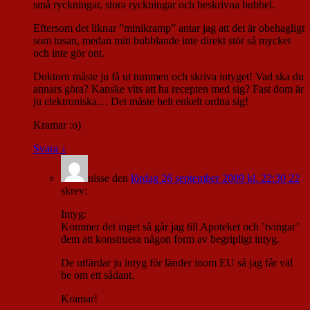
små ryckningar, stora ryckningar och beskrivna bubbel.
Eftersom det liknar ”minikramp” antar jag att det är obehagligt
som tusan, medan mitt bubblande inte direkt stör så mycket
och inte gör ont.
Doktorn måste ju få ut tummen och skriva intyget! Vad ska du
annars göra? Kanske vits att ha recepten med sig? Fast dom är
ju elektroniska… Det måste helt enkelt ordna sig!
Kramar :o)
Svara
↓
nisse
den
lördag 26 september 2009 kl. 22:30 22
skrev:
Intyg:
Kommer det inget så går jag till Apoteket och ’tvingar’
dem att konstruera någon form av begripligt intyg.
De utfärdar ju intyg för länder inom EU så jag får väl
be om ett sådant.
Kramar!