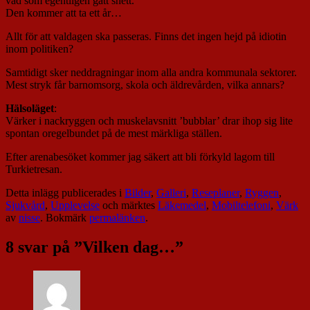
vad som egentligen gått snett.
Den kommer att ta ett år…
Allt för att valdagen ska passeras. Finns det ingen hejd på idiotin
inom politiken?
Samtidigt sker neddragningar inom alla andra kommunala sektorer.
Mest stryk får barnomsorg, skola och äldrevården, vilka annars?
Hälsoläget
:
Värker i nackryggen och muskelavsnitt ’bubblar’ drar ihop sig lite
spontan oregelbundet på de mest märkliga ställen.
Efter arenabesöket kommer jag säkert att bli förkyld lagom till
Turkietresan.
Detta inlägg publicerades i
Bilder
,
Galleri
,
Reseplaner
,
Ryggen
,
Sjukvård
,
Upplevelse
och märktes
Läkemedel
,
Mobiltelefoni
,
Värk
av
nisse
. Bokmärk
permalänken
.
8 svar på ”
Vilken dag…
”