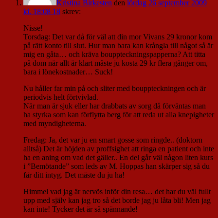
Kristina Birkesten
den
lördag 26 september 2009
kl. 18:08 18
skrev:
Nisse!
Torsdag: Det var då för väl att din mor Vivans 29 kronor kom
på rätt konto till slut. Hur man bara kan krångla till något så är
mig en gåta… och kräva bouppteckningspapperna? Att titta
på dom när allt är klart måste ju kosta 29 kr flera gånger om,
bara i lönekostnader… Suck!
Nu håller far min på och sliter med bouppteckningen och är
periodvis helt förtvivlad.
När man är sjuk eller har drabbats av sorg då förväntas man
ha styrka som kan förflytta berg för att reda ut alla knepigheter
med myndigheterna.
Fredag: Ja, det var ju en smart gosse som ringde.. (doktorn
alltså) Det är höjden av proffsighet att ringa en patient och inte
ha en aning om vad det gäller.. En del går väl någon liten kurs
i ”Bemötande” som leds av M. Hoppas han skärper sig så du
får ditt intyg. Det måste du ju ha!
Himmel vad jag är nervös inför din resa… det har du väl fullt
upp med själv kan jag tro så det borde jag ju låta bli! Men jag
kan inte! Tycker det är så spännande!