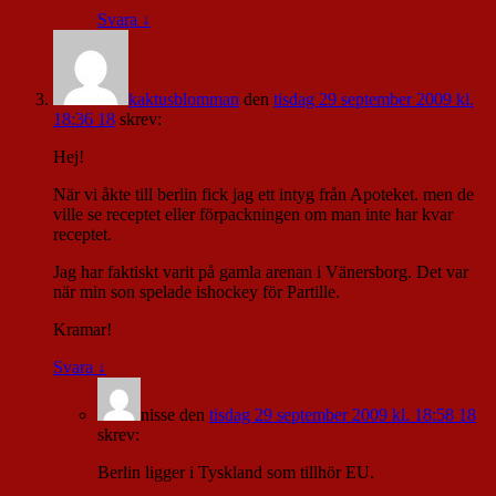
Svara
↓
kaktusblomman
den
tisdag 29 september 2009 kl.
18:36 18
skrev:
Hej!
När vi åkte till berlin fick jag ett intyg från Apoteket. men de
ville se receptet eller förpackningen om man inte har kvar
receptet.
Jag har faktiskt varit på gamla arenan i Vänersborg. Det var
när min son spelade ishockey för Partille.
Kramar!
Svara
↓
nisse
den
tisdag 29 september 2009 kl. 18:58 18
skrev:
Berlin ligger i Tyskland som tillhör EU.