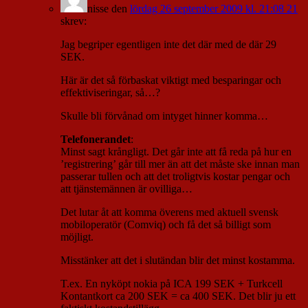
nisse
den
lördag 26 september 2009 kl. 21:08 21
skrev:
Jag begriper egentligen inte det där med de där 29
SEK.
Här är det så förbaskat viktigt med besparingar och
effektiviseringar, så…?
Skulle bli förvånad om intyget hinner komma…
Telefonerandet
:
Minst sagt krångligt. Det går inte att få reda på hur en
’registrering’ går till mer än att det måste ske innan man
passerar tullen och att det troligtvis kostar pengar och
att tjänstemännen är ovilliga…
Det lutar åt att komma överens med aktuell svensk
mobiloperatör (Comviq) och få det så billigt som
möjligt.
Misstänker att det i slutändan blir det minst kostamma.
T.ex. En nyköpt nokia på ICA 199 SEK + Turkcell
Kontantkort ca 200 SEK = ca 400 SEK. Det blir ju ett