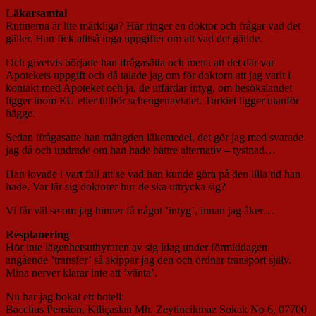
Läkarsamtal
Rutinerna är lite märkliga? Här ringer en doktor och frågar vad det
gäller. Han fick alltså inga uppgifter om att vad det gällde.
Och givetvis började han ifrågasätta och mena att det där var
Apotekets uppgift och då talade jag om för doktorn att jag varit i
kontakt med Apoteket och ja, de utfärdar intyg, om besökslandet
ligger inom EU eller tillhör schengenavtalet. Turkiet ligger utanför
bägge.
Sedan ifrågasatte han mängden läkemedel, det gör jag med svarade
jag då och undrade om han hade bättre alternativ – tystnad…
Han lovade i vart fall att se vad han kunde göra på den lilla tid han
hade. Var lär sig doktorer hur de ska uttrycka sig?
Vi får väl se om jag hinner få något ’intyg’, innan jag åker…
Resplanering
Hör inte lägenhetsuthyraren av sig idag under förmiddagen
angående ’transfer’ så skippar jag den och ordnar transport själv.
Mina nerver klarar inte att ’vänta’.
Nu har jag bokat ett hotell:
Bacchus Pension, Kiliçaslan Mh. Zeytincikmaz Sokak No 6, 07700