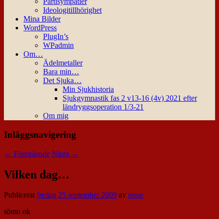
Partisympatier
Ideologitillhörighet
Mina Bilder
WordPress
PlugIn’s
WPadmin
Om…
Ädelmetaller
Bara min…
Det Sjuka…
Min Sjukhistoria
Sjukgymnastik fas 2 v13-16 (4v) 2021 efter
ländryggsoperation 1/3-21
Om mig
Inläggsnavigering
←
Föregående
Nästa
→
Vilken dag…
Publicerat
fredag 25 september 2009
av
nisse
sömn ok