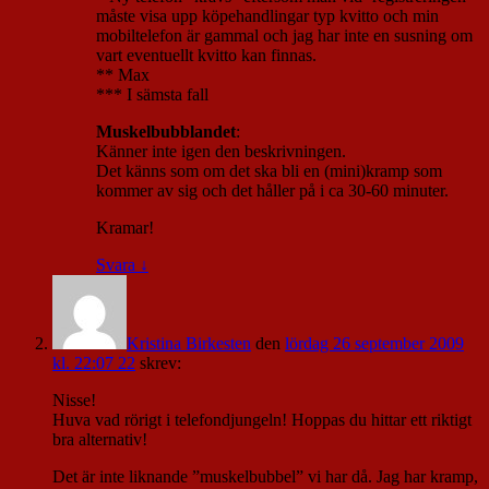
måste visa upp köpehandlingar typ kvitto och min
mobiltelefon är gammal och jag har inte en susning om
vart eventuellt kvitto kan finnas.
** Max
*** I sämsta fall
Muskelbubblandet
:
Känner inte igen den beskrivningen.
Det känns som om det ska bli en (mini)kramp som
kommer av sig och det håller på i ca 30-60 minuter.
Kramar!
Svara
↓
Kristina Birkesten
den
lördag 26 september 2009
kl. 22:07 22
skrev:
Nisse!
Huva vad rörigt i telefondjungeln! Hoppas du hittar ett riktigt
bra alternativ!
Det är inte liknande ”muskelbubbel” vi har då. Jag har kramp,