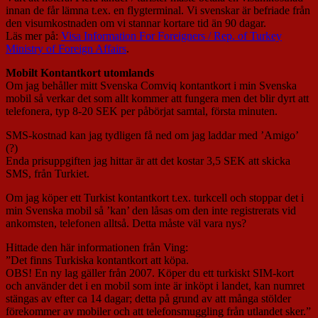
innan de får lämna t.ex. en flygterminal. Vi svenskar är befriade från
den visumkostnaden om vi stannar kortare tid än 90 dagar.
Läs mer på:
Visa Information For Foreigners / Rep. of Turkey
Ministry of Foreign Affairs
.
Mobilt Kontantkort utomlands
Om jag behåller mitt Svenska Comviq kontantkort i min Svenska
mobil så verkar det som allt kommer att fungera men det blir dyrt att
telefonera, typ 8-20 SEK per påbörjat samtal, första minuten.
SMS-kostnad kan jag tydligen få ned om jag laddar med ’Amigo’
(?)
Enda prisuppgiften jag hittar är att det kostar 3,5 SEK att skicka
SMS, från Turkiet.
Om jag köper ett Turkist kontantkort t.ex. turkcell och stoppar det i
min Svenska mobil så ’kan’ den låsas om den inte registrerats vid
ankomsten, telefonen alltså. Detta måste väl vara nys?
Hittade den här informationen från Ving:
”Det finns Turkiska kontantkort att köpa.
OBS! En ny lag gäller från 2007. Köper du ett turkiskt SIM-kort
och använder det i en mobil som inte är inköpt i landet, kan numret
stängas av efter ca 14 dagar; detta på grund av att många stölder
förekommer av mobiler och att telefonsmuggling från utlandet sker.”