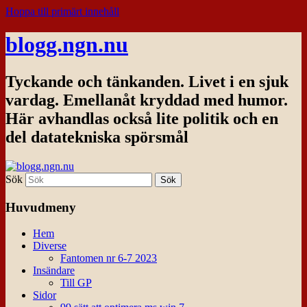
Hoppa till primärt innehåll
blogg.ngn.nu
Tyckande och tänkanden. Livet i en sjuk
vardag. Emellanåt kryddad med humor.
Här avhandlas också lite politik och en
del datatekniska spörsmål
Sök
Huvudmeny
Hem
Diverse
Fantomen nr 6-7 2023
Insändare
Till GP
Sidor