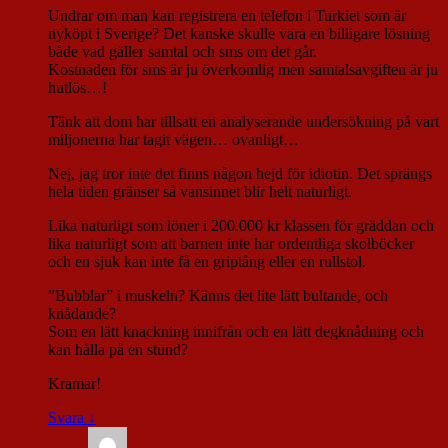
Undrar om man kan registrera en telefon i Turkiet som är
nyköpt i Sverige? Det kanske skulle vara en billigare lösning
både vad gäller samtal och sms om det går.
Kostnaden för sms är ju överkomlig men samtalsavgiften är ju
hutlös…!
Tänk att dom har tillsatt en analyserande undersökning på vart
miljonerna har tagit vägen… ovanligt…
Nej, jag tror inte det finns någon hejd för idiotin. Det sprängs
hela tiden gränser så vansinnet blir helt naturligt.
Lika naturligt som löner i 200.000 kr klassen för gräddan och
lika naturligt som att barnen inte har ordentliga skolböcker
och en sjuk kan inte få en griptång eller en rullstol.
”Bubblar” i muskeln? Känns det lite lätt bultande, och
knådande?
Som en lätt knackning innifrån och en lätt degknådning och
kan hålla på en stund?
Kramar!
Svara
↓