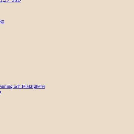
l 2,25″ SSD
80
sanning och felaktigheter
n