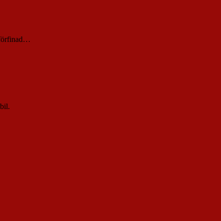
 förfinad…
bil.