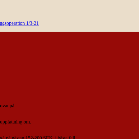
yggsoperation 1/3-21
 ovanpå.
t uppfattning om.
så gå på nästan 152-200 SEK, i bästa fall…