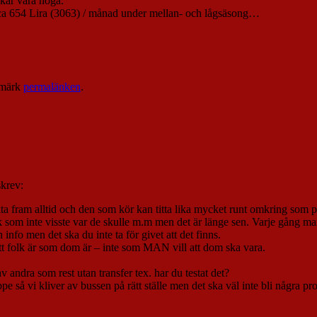
rkar vara höga.
 ca 654 Lira (3063) / månad under mellan- och lågsäsong…
kmärk
permalänken
.
skrev:
ta fram alltid och den som kör kan titta lika mycket runt omkring som på
 som inte visste var de skulle m.m men det är länge sen. Varje gång man
info men det ska du inte ta för givet att det finns.
t folk är som dom är – inte som MAN vill att dom ska vara.
 andra som rest utan transfer tex. har du testat det?
e så vi kliver av bussen på rätt ställe men det ska väl inte bli några p