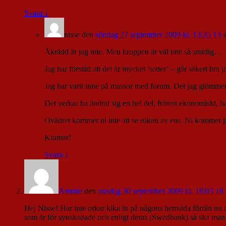
Svara
↓
nisse
den
söndag 27 september 2009 kl. 13:35 13
Åkrädd är jag inte. Men kroppen är väl inte så smidig…
Jag har förstått att det är mycket ’seder’ – går säkert bra
Jag har varit inne på massor med forum. Det jag glömmer, 
Det verkar ha ändrat sig en hel del, främst ekonomiskt, ba
Ovädret kommer ni inte att se röken av ens. Ni kommer ju d
Kramar!
Svara
↓
Ammie
den
onsdag 30 september 2009 kl. 18:03 18
Hej Nisse! Har inte orkar kika in på någons hemsida förrän nu oc
som är för synskadade och enligt deras (Swedbank) så ska man s