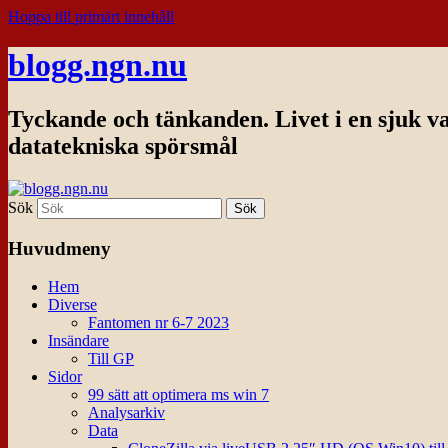
Hoppa till primärt innehåll
blogg.ngn.nu
Tyckande och tänkanden. Livet i en sjuk v
datatekniska spörsmål
Sök
Huvudmeny
Hem
Diverse
Fantomen nr 6-7 2023
Insändare
Till GP
Sidor
99 sätt att optimera ms win 7
Analysarkiv
Data