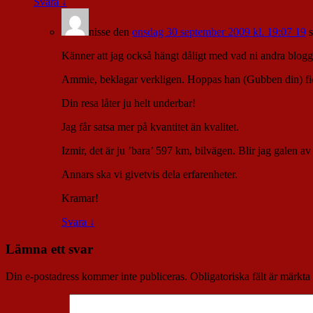
Svara
↓
nisse
den
onsdag 30 september 2009 kl. 19:07 19
Känner att jag också hängt dåligt med vad ni andra blogga
Ammie, beklagar verkligen. Hoppas han (Gubben din) fick 
Din resa låter ju helt underbar!
Jag får satsa mer på kvantitet än kvalitet.
Izmir, det är ju ’bara’ 597 km, bilvägen. Blir jag galen av t
Annars ska vi givetvis dela erfarenheter.
Kramar!
Svara
↓
Lämna ett svar
Din e-postadress kommer inte publiceras.
Obligatoriska fält är märkta