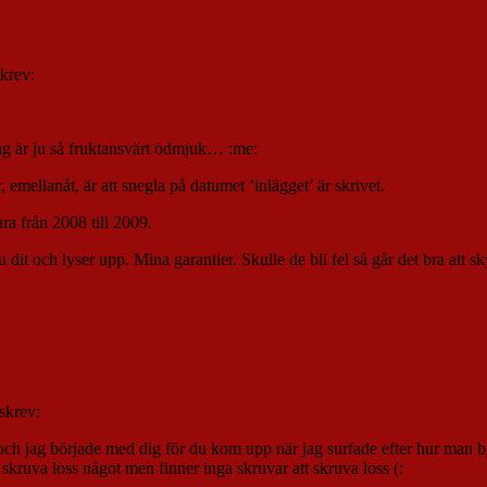
skrev:
 jag är ju så fruktansvärt ödmjuk… :me:
emellanåt, är att snegla på datumet ’inlägget’ är skrivet.
ra från 2008 till 2009.
it och lyser upp. Mina garantier. Skulle de bli fel så går det bra att s
skrev:
h jag började med dig för du kom upp när jag surfade efter hur man byte
kruva loss något men finner inga skruvar att skruva loss (: