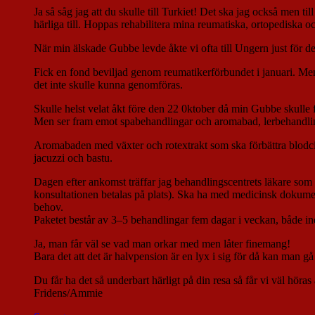
Ja så såg jag att du skulle till Turkiet! Det ska jag också men
härliga till. Hoppas rehabilitera mina reumatiska, ortopediska 
När min älskade Gubbe levde åkte vi ofta till Ungern just för 
Fick en fond beviljad genom reumatikerförbundet i januari. Men 
det inte skulle kunna genomföras.
Skulle helst velat åkt före den 22 0ktober då min Gubbe skulle fy
Men ser fram emot spabehandlingar och aromabad, lerbehandling
Aromabaden med växter och rotextrakt som ska förbättra blodcir
jacuzzi och bastu.
Dagen efter ankomst träffar jag behandlingscentrets läkare som
konsultationen betalas på plats). Ska ha med medicinsk dokument
behov.
Paketet består av 3–5 behandlingar fem dagar i veckan, både in
Ja, man får väl se vad man orkar med men låter finemang!
Bara det att det är halvpension är en lyx i sig för då kan man g
Du får ha det så underbart härligt på din resa så får vi väl höras
Fridens/Ammie