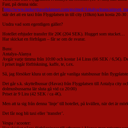
Fast, på denna sida:
[
http://www.turkeytravelplanner.com/go/med/Antalya/trans/airport_tr
står det att en taxi från Flygplatsen in till city (10km) kan kosta 20-3
Undra vad som egentligen gäller?
Hotellet erbjuder transfer för 20€ (204 SEK). Hugget som stucket…
Har skickat en förfrågan – får se om de svarar.
Buss:
Antalya-Alanya
Avgår varje timma från 10:00 och kostar 14 Liras (66 SEK / 6,5€). De
I priset ingår förfriskning, kaffe, te, t.ex.
Så, jag försöker klura ut om det går vanliga statsbussar från flygplatste
Det går s.k. skyttelbussar (Havas) från Flygplatsen till Antalya city
dolmusbussarna lär sluta gå vid ca 20:00)
Priset är 9 Lira (42 SEK / ca 4€).
Men att ta sig från denna ’linje’ till hotellet, på kvällen, när det är mö
Det får nog bli taxi eller ’transfer’.
Vespa / scooter: