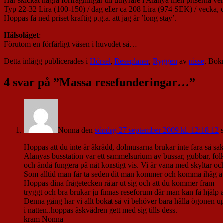
Har skickat några förfrågningar till uthyrare i Alanya men priserna ve
Typ 22-32 Lira (100-150) / dag eller ca 208 Lira (974 SEK) / vecka,
Hoppas få ned priset kraftig p.g.a. att jag är ’long stay’.
Hälsoläget
:
Förutom en förfärligt väsen i huvudet så…
Detta inlägg publicerades i
Hörsel
,
Reseplaner
,
Ryggen
av
nisse
. Bo
4 svar på ”
Massa resefunderingar…
”
Nonna
den
söndag 27 september 2009 kl. 12:18 12
Hoppas att du inte är åkrädd, dolmusarna brukar inte fara så sak
Alanyas busstation var ett sammelsurium av bussar, gubbar, folk
och ändå fungera på nåt konstigt vis. Vi är vana med skyltar och 
Som alltid man får ta seden dit man kommer och komma ihåg at
Hoppas dina frågetecken rätar ut sig och att du kommer fram
tryggt och bra brukar ju finnas reseforum där man kan få hjälp av
Denna gång har vi allt bokat så vi behöver bara hålla ögonen upp
i natten..hoppas åskvädren gett med sig tills dess.
kram Nonna