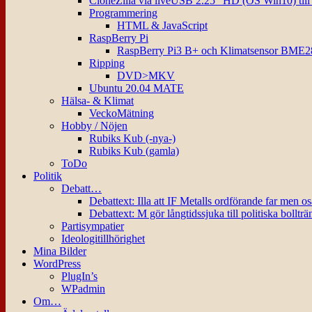
CloneZilla via liveUSB 2.25″ HD (OS Win10) til
Programmering
HTML & JavaScript
RaspBerry Pi
RaspBerry Pi3 B+ och Klimatsensor BME2
Ripping
DVD>MKV
Ubuntu 20.04 MATE
Hälsa- & Klimat
VeckoMätning
Hobby / Nöjen
Rubiks Kub (-nya-)
Rubiks Kub (gamla)
ToDo
Politik
Debatt…
Debattext: Illa att IF Metalls ordförande far men o
Debattext: M gör långtidssjuka till politiska bollträ
Partisympatier
Ideologitillhörighet
Mina Bilder
WordPress
PlugIn’s
WPadmin
Om…