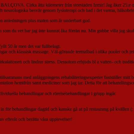
 till BALÇOVA. Cirka åtta kilometer från storstaden Izmir! Jag åker 25:e
och neurologiska besvär genom fysioterapi och bad i det varma, hälsobri
den anledningen plus maten som är underbart god.
som du vet har jag inte kunnat åka förrän nu. Min gubbe villa jag skul
llt 50 år men det var fullbelagt.
ar och klassisk massage. Väl-görande termalbad i olika pooler och je
kulationen och lindrar stress. Dessutom erbjuds bl a vatten- och tradi
 tillsammans med anläggningens rehabiliteringsexperter fastställer mit
ation hemifrån samt mediciner som jag tar. Detta för att behandlingsce
dividuella behandlingar och rörelsebehandlingar i grupp ingår.
å in för behandlingar dagtid och kanske gå ut på restaurang på kvällen (:
 av efteråt och berätta våra upplevelser!