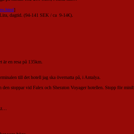
ans.html
]
0 Lira, dagtid. (94-141 SEK / ca 9-14€).
t är en resa på 135km.
rminalen till det hotell jag ska övernatta på, i Antalya.
 och den stoppar vid Falex och Sheraton Voyager hotellen. Stopp för min
rkt…