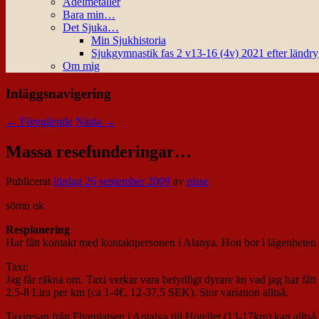
Ädelmetaller
Bara min…
Det Sjuka…
Min Sjukhistoria
Sjukgymnastik fas 2 v13-16 (4v) 2021 efter ländr
Om mig
Inläggsnavigering
←
Föregående
Nästa
→
Massa resefunderingar…
Publicerat
lördag 26 september 2009
av
nisse
sömn ok
Resplanering
Har fått kontakt med kontaktpersonen i Alanya. Hon bor i lägenheten
Taxi:
Jag får räkna om. Taxi verkar vara betydligt dyrare än vad jag har fåt
2,5-8 Lira per km (ca 1-4€, 12-37,5 SEK). Stor variation alltså.
Taxiresan från Flygplatsen i Antalya till Hotellet (13-17km) kan allt