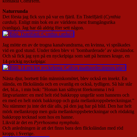
kontakta ComHem.
Naturrunda
Det första jag fick syn på var en fjäril. En Tistelfjäril (
Cynthia
cardui
). Enligt min bok en av världens mest framgångsrika
(vanliga). Jag har då aldrig förr sett någon.
Jag mötte en av de trogna kanalvandrarna, en kvinna, vi språkades
vid en god stund. Under tiden blev vi ’bombarderade’ av sävsländor.
Och så fick jag syn på en nyckelpiga som satt på hennes krage, en
14-prickig nyckelpiga:
Nästa djur, bortsett från människomötet, blev också en insekt. En
slända, en flickslända och en ovanlig en också, tydligen. Så här står
det, bl.a., i min bok: ”Honan kan sällsynt förekomma i två
färgvarianter: en med helt röd bakkropp ungefär som hannens och
en med en helt mörk bakkropp och gula mellankroppsbeteckningar.”
Nu stämmer ju inte det där alls, på den jag har på bild. Den har helt
mörk mellankropp men gula mellankroppsbeteckningar och rödaktig
bakkropp tecknad som hos en hanne.
Likväl är det en
Pyrrhosoma nymphula
.
Och anledningen är att det finns bara den flicksländan med röd
kropp, i Sverige.