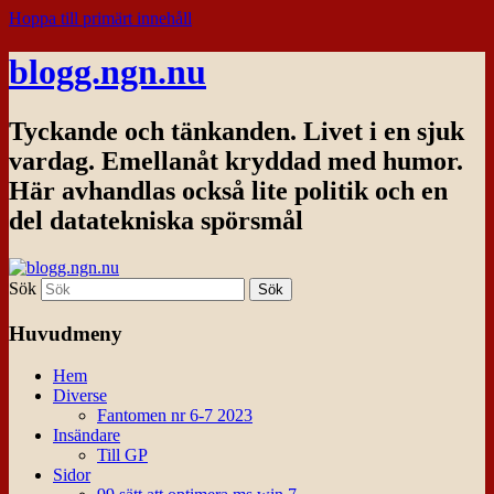
Hoppa till primärt innehåll
blogg.ngn.nu
Tyckande och tänkanden. Livet i en sjuk
vardag. Emellanåt kryddad med humor.
Här avhandlas också lite politik och en
del datatekniska spörsmål
Sök
Huvudmeny
Hem
Diverse
Fantomen nr 6-7 2023
Insändare
Till GP
Sidor