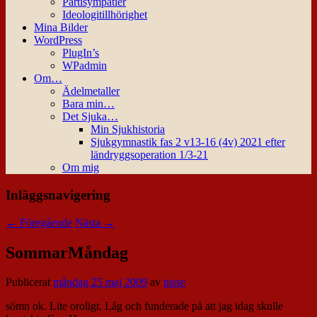
Partisympatier
Ideologitillhörighet
Mina Bilder
WordPress
PlugIn’s
WPadmin
Om…
Ädelmetaller
Bara min…
Det Sjuka…
Min Sjukhistoria
Sjukgymnastik fas 2 v13-16 (4v) 2021 efter
ländryggsoperation 1/3-21
Om mig
Inläggsnavigering
←
Föregående
Nästa
→
SommarMåndag
Publicerat
måndag 25 maj 2009
av
nisse
sömn ok. Lite oroligt. Låg och funderade på att jag idag skulle