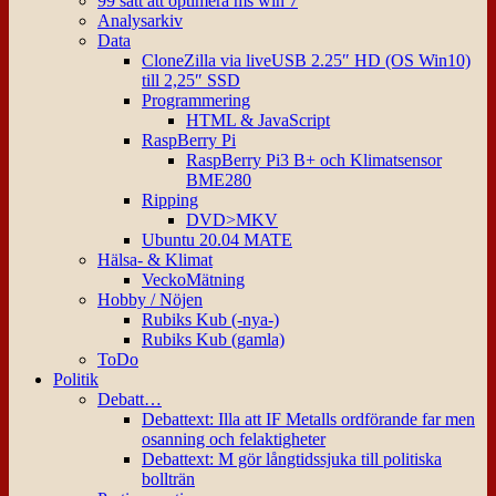
99 sätt att optimera ms win 7
Analysarkiv
Data
CloneZilla via liveUSB 2.25″ HD (OS Win10)
till 2,25″ SSD
Programmering
HTML & JavaScript
RaspBerry Pi
RaspBerry Pi3 B+ och Klimatsensor
BME280
Ripping
DVD>MKV
Ubuntu 20.04 MATE
Hälsa- & Klimat
VeckoMätning
Hobby / Nöjen
Rubiks Kub (-nya-)
Rubiks Kub (gamla)
ToDo
Politik
Debatt…
Debattext: Illa att IF Metalls ordförande far men
osanning och felaktigheter
Debattext: M gör långtidssjuka till politiska
bollträn