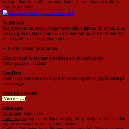
snokarna kanske skulle komma tillbaka så kom ett annat kräldjur
farande, den här:
Stadsbesök
Tog cykeln in till staden. Några grejer skulle lämnas till sonen. Bl.a.
lite kvarglömda kläder från när Tova med familj var här. Sonen ska
åka iväg till Tova i dag. Med tåget.
Vi fikade i väntan på avfärden.
Efter det besökte jag matvaruaffären och inhandlade det
nödvändigaste – faktiskt.
ComHem
Hade tänkt kontakta dem idag men orken tog slut så jag får satsa på
det i morgon.
Mina Live-värden
[Visa mer…]
Hälsoläget
Morgonen
: Känns OK.
Under dagen
: Jag avskyr dagar när jag blir ’plötsligt’ trött och sedan
så gott som sover bort nästan hela dagen.
Kvällen
: Tröttheten finns där men jag tänkte mig hålla mig lite mer