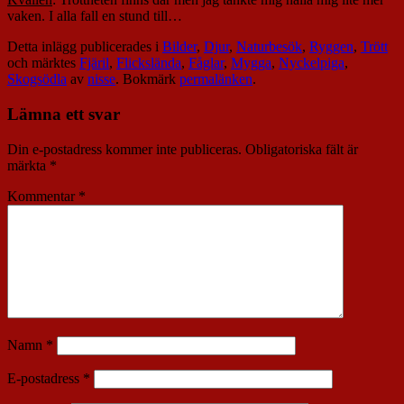
vaken. I alla fall en stund till…
Detta inlägg publicerades i
Bilder
,
Djur
,
Naturbesök
,
Ryggen
,
Trött
och märktes
Fjäril
,
Flickslända
,
Fåglar
,
Mygga
,
Nyckelpiga
,
Skogsödla
av
nisse
. Bokmärk
permalänken
.
Lämna ett svar
Din e-postadress kommer inte publiceras.
Obligatoriska fält är
märkta
*
Kommentar
*
Namn
*
E-postadress
*