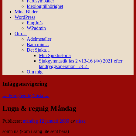
Partisympatier
Ideologitillhörighet
Mina Bilder
WordPress
PlugIn’s
WPadmin
Om…
Ädelmetaller
Bara min…
Det Sjuka…
Min Sjukhistoria
Sjukgymnastik fas 2 v13-16 (4v) 2021 efter
ländryggsoperation 1/3-21
Om mig
Inläggsnavigering
←
Föregående
Nästa
→
Lugn & regnig Måndag
Publicerat
måndag 12 januari 2009
av
nisse
sömn ua (kom i säng lite sent bara)