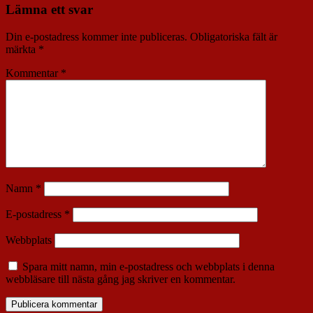
Lämna ett svar
Din e-postadress kommer inte publiceras.
Obligatoriska fält är
märkta
*
Kommentar
*
Namn
*
E-postadress
*
Webbplats
Spara mitt namn, min e-postadress och webbplats i denna
webbläsare till nästa gång jag skriver en kommentar.