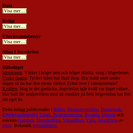
Data
[Visa mer…]
Roligt
[Visa mer…]
Efterlevandebestyr
[Visa mer…]
Mina Live-värden
[Visa mer…]
Hälsoläget
Morgonen
: Värker i höger arm och höger skinka, svag i högerbenet.
Under dagen
: Tycker tiden har flutit ihop. Har suttit snett under
dagen så nu har den mesta värken flyttat över i vänsterarmen?
Kvällen
: Idag är det gasläcka, ångvisslan igår kväll var inget vidare.
Har haft lite småproblem med att muskler på hela högersidan har fört
sitt eget liv.
Detta inlägg publicerades i
Bilder
,
Bloggutveckling
,
Datateknik
,
Efterlevandebestyr
,
Linux
,
Programmering
,
Ryggen
,
Ubuntu
och
märktes
Gambas
,
ThunderBird
,
VirtualBox
,
Värk
,
WordPress
av
nisse
. Bokmärk
permalänken
.