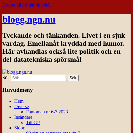
Hoppa till primärt innehåll
blogg.ngn.nu
Tyckande och tänkanden. Livet i en sjuk
vardag. Emellanåt kryddad med humor.
Här avhandlas också lite politik och en
del datatekniska spörsmål
Sök
Huvudmeny
Hem
Diverse
Fantomen nr 6-7 2023
Insändare
Till GP
Sidor