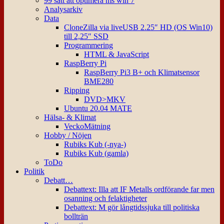
99 sätt att optimera ms win 7
Analysarkiv
Data
CloneZilla via liveUSB 2.25″ HD (OS Win10)
till 2,25″ SSD
Programmering
HTML & JavaScript
RaspBerry Pi
RaspBerry Pi3 B+ och Klimatsensor
BME280
Ripping
DVD>MKV
Ubuntu 20.04 MATE
Hälsa- & Klimat
VeckoMätning
Hobby / Nöjen
Rubiks Kub (-nya-)
Rubiks Kub (gamla)
ToDo
Politik
Debatt…
Debattext: Illa att IF Metalls ordförande far men
osanning och felaktigheter
Debattext: M gör långtidssjuka till politiska
bollträn