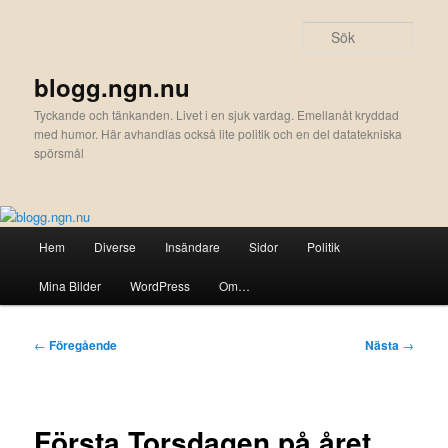
Hoppa
till
Sök
primärt
innehåll
blogg.ngn.nu
Tyckande och tänkanden. Livet i en sjuk vardag. Emellanåt kryddad
med humor. Här avhandlas också lite politik och en del datatekniska
spörsmål
Huvudmeny
Hem
Diverse
Insändare
Sidor
Politik
Mina Bilder
WordPress
Om…
Inläggsnavigering
←
Föregående
Nästa
→
Första Torsdagen på året