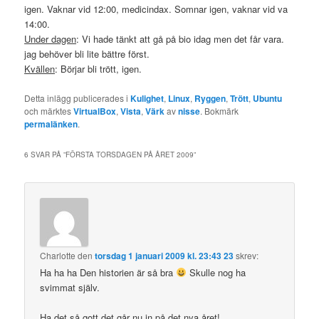
igen. Vaknar vid 12:00, medicindax. Somnar igen, vaknar vid va
14:00.
Under dagen
: Vi hade tänkt att gå på bio idag men det får vara.
jag behöver bli lite bättre först.
Kvällen
: Börjar bli trött, igen.
Detta inlägg publicerades i
Kulighet
,
Linux
,
Ryggen
,
Trött
,
Ubuntu
och märktes
VirtualBox
,
Vista
,
Värk
av
nisse
. Bokmärk
permalänken
.
6 SVAR PÅ ”
FÖRSTA TORSDAGEN PÅ ÅRET 2009
”
Charlotte
den
torsdag 1 januari 2009 kl. 23:43 23
skrev:
Ha ha ha Den historien är så bra
Skulle nog ha
svimmat själv.
Ha det så gott det går nu in på det nya året!