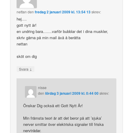
nettan
den
fredag 2 januari 2009 kl. 13:54 13
skrev:
hej….
gott nytt år!
en undring bara…….varför bubblar det i dina muskler,
skriv gärna på min mail åxå å berätta
nettan
sköt om dig
↓
Svara
nisse
den
lördag 3 januari 2009 kl. 0:44 00
skrev:
Önskar Dig också ett Gott Nytt År!
Min främsta teori är att det beror på att ’sjuka’
nerver smittar över elektriska signaler till friska
nervtrådar.