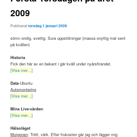
2009
Publicerat
torsdag 1 januari 2009
sömn orolig, svettig. Sura uppstötningar (massa onyttig mat sent
på kvällen)
Historia
Fick den här av en bekant i går kväll under nyårsfirandet.
[Visa mer…]
Data
-Ubuntu
Automontering
[Visa mer…]
Mina Live-värden
:
[Visa mer…]
Hälsoläget
Morgonen
: Trött, värk. Efter frukosten går jag och lägger mig