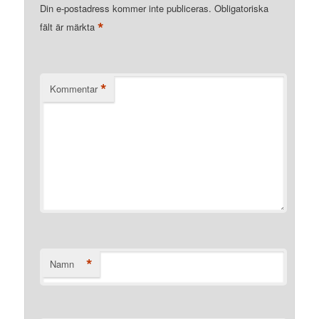
Din e-postadress kommer inte publiceras.
Obligatoriska
*
fält är märkta
*
Kommentar
*
Namn