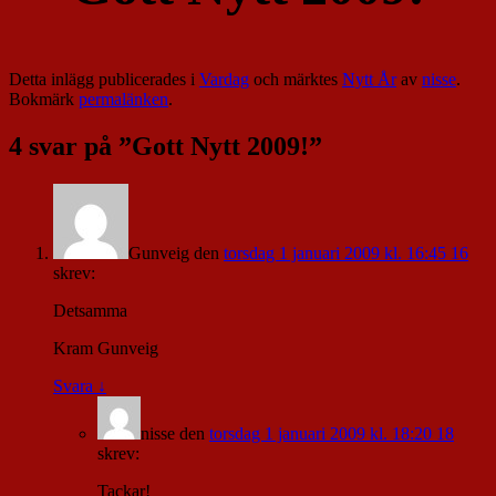
Detta inlägg publicerades i
Vardag
och märktes
Nytt År
av
nisse
.
Bokmärk
permalänken
.
4 svar på ”
Gott Nytt 2009!
”
Gunveig
den
torsdag 1 januari 2009 kl. 16:45 16
skrev:
Detsamma
Kram Gunveig
Svara
↓
nisse
den
torsdag 1 januari 2009 kl. 18:20 18
skrev:
Tackar!