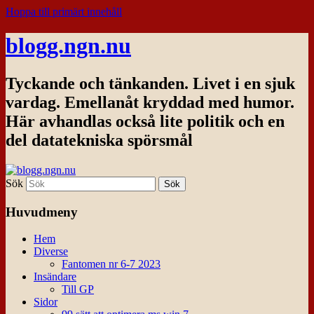
Hoppa till primärt innehåll
blogg.ngn.nu
Tyckande och tänkanden. Livet i en sjuk
vardag. Emellanåt kryddad med humor.
Här avhandlas också lite politik och en
del datatekniska spörsmål
Sök
Huvudmeny
Hem
Diverse
Fantomen nr 6-7 2023
Insändare
Till GP
Sidor