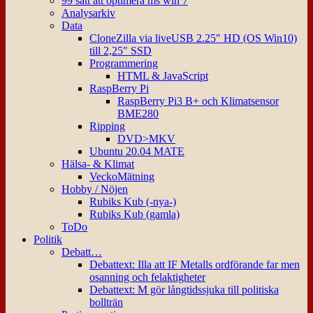
99 sätt att optimera ms win 7
Analysarkiv
Data
CloneZilla via liveUSB 2.25″ HD (OS Win10)
till 2,25″ SSD
Programmering
HTML & JavaScript
RaspBerry Pi
RaspBerry Pi3 B+ och Klimatsensor
BME280
Ripping
DVD>MKV
Ubuntu 20.04 MATE
Hälsa- & Klimat
VeckoMätning
Hobby / Nöjen
Rubiks Kub (-nya-)
Rubiks Kub (gamla)
ToDo
Politik
Debatt…
Debattext: Illa att IF Metalls ordförande far men
osanning och felaktigheter
Debattext: M gör långtidssjuka till politiska
bollträn