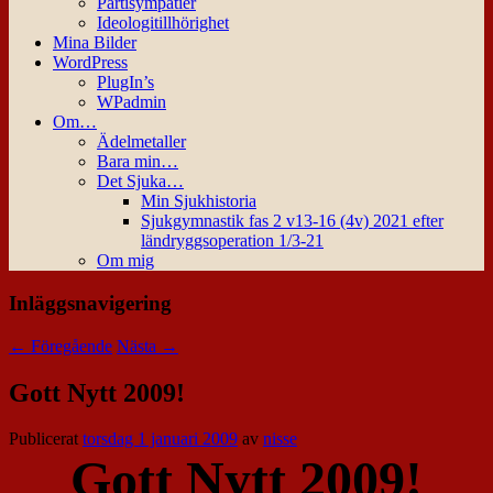
Partisympatier
Ideologitillhörighet
Mina Bilder
WordPress
PlugIn’s
WPadmin
Om…
Ädelmetaller
Bara min…
Det Sjuka…
Min Sjukhistoria
Sjukgymnastik fas 2 v13-16 (4v) 2021 efter
ländryggsoperation 1/3-21
Om mig
Inläggsnavigering
←
Föregående
Nästa
→
Gott Nytt 2009!
Publicerat
torsdag 1 januari 2009
av
nisse
Gott Nytt 2009!