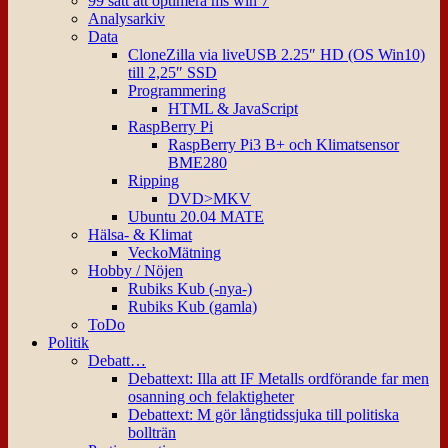
99 sätt att optimera ms win 7
Analysarkiv
Data
CloneZilla via liveUSB 2.25″ HD (OS Win10)
till 2,25″ SSD
Programmering
HTML & JavaScript
RaspBerry Pi
RaspBerry Pi3 B+ och Klimatsensor
BME280
Ripping
DVD>MKV
Ubuntu 20.04 MATE
Hälsa- & Klimat
VeckoMätning
Hobby / Nöjen
Rubiks Kub (-nya-)
Rubiks Kub (gamla)
ToDo
Politik
Debatt…
Debattext: Illa att IF Metalls ordförande far men
osanning och felaktigheter
Debattext: M gör långtidssjuka till politiska
bollträn