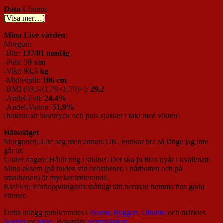
Data
-Ubuntu
[Visa mer…]
Mina Live-värden
:
Morgon;
-Bltr:
137/81 mmHg
-Puls:
59 s/m
-Vikt:
93,5 kg
-Midjemått:
106 cm
-BMI (93,5/(1,79×1,79)=):
29,2
-Andel-Fett:
24,4%
-Andel-Vatten:
51,9%
[noterar att blodtryck och puls sjunker i takt med vikten]
Hälsoläget
Morgonen
: Lite seg men annars OK. Funkar bra så länge jag inte
går ut.
Under dagen
: Hållit mig i stillhet. Det ska ju firas nyår i kväll/natt.
Mina eksem (på huden vid bröstbenet, i hårbotten och på
smalbenen) är mycket irriterande.
Kvällen
: Förhoppningsvis måttligt lätt berusad hemma hos goda
vänner.
Detta inlägg publicerades i
eksem
,
Ryggen
,
Ubuntu
och märktes
Seghet
av
nisse
. Bokmärk
permalänken
.