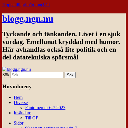
Hoppa till primärt innehåll
blogg.ngn.nu
Tyckande och tänkanden. Livet i en sjuk
vardag. Emellanåt kryddad med humor.
Här avhandlas också lite politik och en
del datatekniska spörsmål
Sök
Huvudmeny
Hem
Diverse
Fantomen nr 6-7 2023
Insändare
Till GP
Sidor