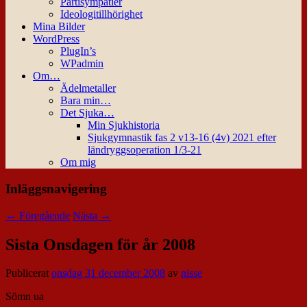
Partisympatier
Ideologitillhörighet
Mina Bilder
WordPress
PlugIn’s
WPadmin
Om…
Ädelmetaller
Bara min…
Det Sjuka…
Min Sjukhistoria
Sjukgymnastik fas 2 v13-16 (4v) 2021 efter
ländryggsoperation 1/3-21
Om mig
Inläggsnavigering
←
Föregående
Nästa
→
Sista Onsdagen för år 2008
Publicerat
onsdag 31 december 2008
av
nisse
Sömn ua