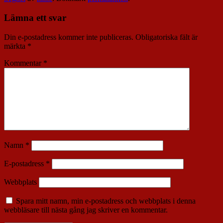
Lämna ett svar
Din e-postadress kommer inte publiceras.
Obligatoriska fält är
märkta
*
Kommentar
*
Namn
*
E-postadress
*
Webbplats
Spara mitt namn, min e-postadress och webbplats i denna
webbläsare till nästa gång jag skriver en kommentar.