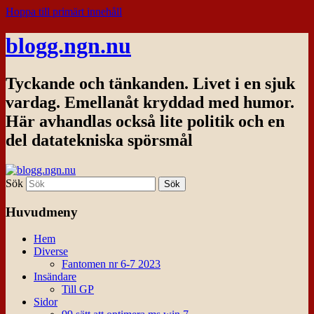
Hoppa till primärt innehåll
blogg.ngn.nu
Tyckande och tänkanden. Livet i en sjuk
vardag. Emellanåt kryddad med humor.
Här avhandlas också lite politik och en
del datatekniska spörsmål
Sök
Huvudmeny
Hem
Diverse
Fantomen nr 6-7 2023
Insändare
Till GP
Sidor