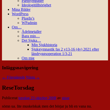
Partisympatier
Ideologitillhörighet
Mina Bilder
WordPress
PlugIn’s
WPadmin
Om…
Ädelmetaller
Bara min…
Det Sjuka…
Min Sjukhistoria
Sjukgymnastik fas 2 v13-16 (4v) 2021 efter
ländryggsoperation 1/3-21
Om mig
Inläggsnavigering
←
Föregående
Nästa
→
ReseTorsdag
Publicerat
torsdag 23 oktober 2008
av
nisse
sömn ua. lite muskelskak men det börjar ju bli en vana nu.