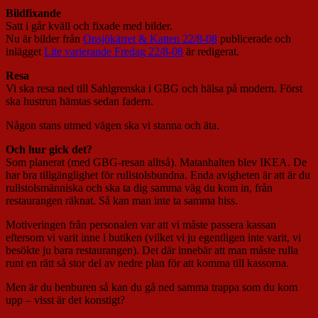
Bildfixande
Satt i går kväll och fixade med bilder.
Nu är bilder från
Onsjökärret & Katten 22/8-08
publicerade och
inlägget
Lite varierande Fredag 22/8-08
är redigerat.
Resa
Vi ska resa ned till Sahlgrenska i GBG och hälsa på modern. Först
ska hustrun hämtas sedan fadern.
Någon stans utmed vägen ska vi stanna och äta.
Och hur gick det?
Som planerat (med GBG-resan alltså). Matanhalten blev IKEA. De
har bra tillgänglighet för rullstolsbundna. Enda avigheten är att är du
rullstolsmänniska och ska ta dig samma väg du kom in, från
restaurangen räknat. Så kan man inte ta samma hiss.
Motiveringen från personalen var att vi måste passera kassan
eftersom vi varit inne i butiken (vilket vi ju egentligen inte varit, vi
besökte ju bara restaurangen). Det där innebär att man måste rulla
runt en rätt så stor del av nedre plan för att komma till kassorna.
Men är du benburen så kan du gå ned samma trappa som du kom
upp – visst är det konstigt?