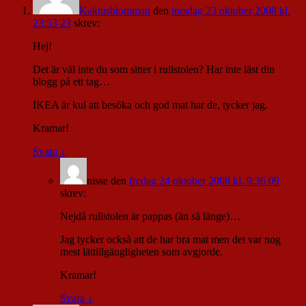
Kaktusblomman
den
torsdag 23 oktober 2008 kl.
23:53 23
skrev:
Hej!
Det är väl inte du som sitter i rullstolen? Har inte läst din
blogg på ett tag…
IKEA är kul att besöka och god mat har de, tycker jag.
Kramar!
Svara
↓
nisse
den
fredag 24 oktober 2008 kl. 9:36 09
skrev:
Nejdå rullstolen är pappas (än så länge)…
Jag tycker också att de har bra mat men det var nog
mest lättillgängligheten som avgjorde.
Kramar!
Svara
↓