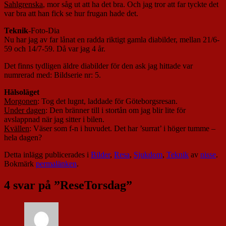
Sahlgrenska
, mor såg ut att ha det bra. Och jag tror att far tyckte det
var bra att han fick se hur frugan hade det.
Teknik
-Foto-Dia
Nu har jag av far lånat en radda riktigt gamla diabilder, mellan 21/6-
59 och 14/7-59. Då var jag 4 år.
Det finns tydligen äldre diabilder för den ask jag hittade var
numrerad med: Bildserie nr: 5.
Hälsoläget
Morgonen
: Tog det lugnt, laddade för Göteborgsresan.
Under dagen
: Den bränner till i stortån om jag blir lite för
avslappnad när jag sitter i bilen.
Kvällen
: Väser som f-n i huvudet. Det har ’surrat’ i höger tumme –
hela dagen?
Detta inlägg publicerades i
Bilder
,
Resa
,
Sjukdom
,
Teknik
av
nisse
.
Bokmärk
permalänken
.
4 svar på ”
ReseTorsdag
”