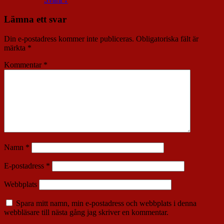
Lämna ett svar
Din e-postadress kommer inte publiceras.
Obligatoriska fält är
märkta
*
Kommentar
*
Namn
*
E-postadress
*
Webbplats
Spara mitt namn, min e-postadress och webbplats i denna
webbläsare till nästa gång jag skriver en kommentar.