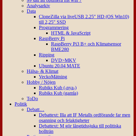
99 sätt att optimera ms win 7
Analysarkiv
Data
CloneZilla via liveUSB 2.25″ HD (OS Win10)
till 2,25″ SSD
Programmering
HTML & JavaScript
RaspBerry Pi
RaspBerry Pi3 B+ och Klimatsensor
BME280
Ripping
DVD>MKV
Ubuntu 20.04 MATE
Hälsa- & Klimat
VeckoMätning
Hobby / Nöjen
Rubiks Kub (-nya-)
Rubiks Kub (gamla)
ToDo
Politik
Debatt…
Debattext: Illa att IF Metalls ordförande far men
osanning och felaktigheter
Debattext: M gör långtidssjuka till politiska
bollträn