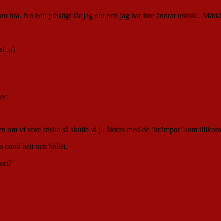
m bra. Nu helt plösligt får jag ont och jag har inte ändrat teknik.. Märkl
t :o)
ev:
. Även om vi vore friska så skulle vi ju åldras med de ’krämpor’ som till
n band helt och hållet.
ort?