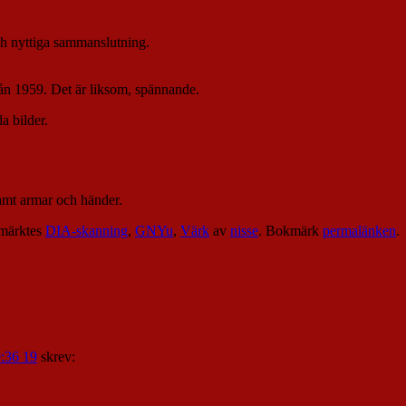
 och nyttiga sammanslutning.
från 1959. Det är liksom, spännande.
a bilder.
amt armar och händer.
märktes
DIA-skanning
,
GNYu
,
Värk
av
nisse
. Bokmärk
permalänken
.
9:36 19
skrev: