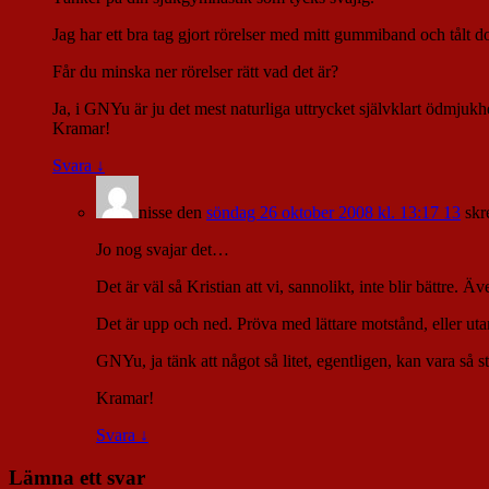
Jag har ett bra tag gjort rörelser med mitt gummiband och tålt do
Får du minska ner rörelser rätt vad det är?
Ja, i GNYu är ju det mest naturliga uttrycket självklart ödmjukhe
Kramar!
Svara
↓
nisse
den
söndag 26 oktober 2008 kl. 13:17 13
skr
Jo nog svajar det…
Det är väl så Kristian att vi, sannolikt, inte blir bättre
Det är upp och ned. Pröva med lättare motstånd, eller uta
GNYu, ja tänk att något så litet, egentligen, kan vara så st
Kramar!
Svara
↓
Lämna ett svar