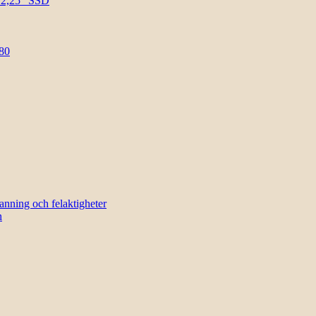
l 2,25″ SSD
80
sanning och felaktigheter
n