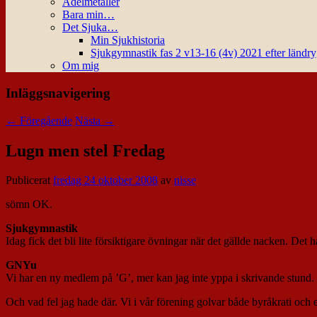
Ädelmetaller
Bara min…
Det Sjuka…
Min Sjukhistoria
Sjukgymnastik fas 2 v13-16 (4v) 2021 efter ländr
Om mig
Inläggsnavigering
←
Föregående
Nästa
→
Lugn men stel Fredag
Publicerat
fredag 24 oktober 2008
av
nisse
sömn OK.
Sjukgymnastik
Idag fick det bli lite försiktigare övningar när det gällde nacken. Det 
GNYu
Vi har en ny medlem på ’G’, mer kan jag inte yppa i skrivande stund.
Och vad fel jag hade där. Vi i vår förening golvar både byråkrati och e