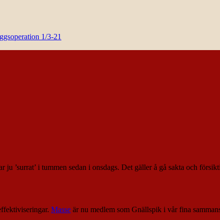
yggsoperation 1/3-21
har ju ’surrat’ i tummen sedan i onsdags. Det gäller å gå sakta och försikt
ffektiviseringar.
Masse
är nu medlem som Gnällspik i vår fina sammans