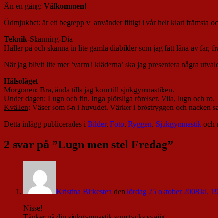
Än en gång:
Välkommen!
Ödmjukhet
: är ett begrepp vi använder flitigt i vår helt klart främsta
Teknik
-Skanning-Dia
Håller på och skanna in lite gamla diabilder som jag fått låna av far, 
När jag blivit lite mer ’varm i kläderna’ ska jag presentera några utvald
Hälsoläget
Morgonen
: Bra, ända tills jag kom till sjukgymnastiken.
Under dagen
: Lugn och fin. Inga plötsliga rörelser. Vila, lugn och ro.
Kvällen
: Väser som f-n i huvudet. Värker i bröstryggen och nacken s
Detta inlägg publicerades i
Bilder
,
Foto
,
Ryggen
,
Sjukgymnastik
och 
2 svar på ”
Lugn men stel Fredag
”
Kristina Birkesten
den
lördag 25 oktober 2008 kl. 1
Nisse!
Tänker på din sjukgymnastik som tycks svajig.