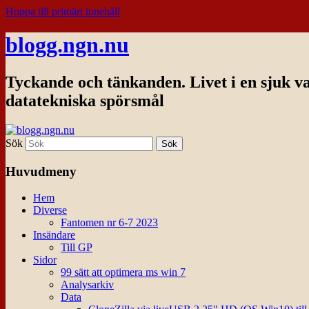
Hoppa till primärt innehåll
blogg.ngn.nu
Tyckande och tänkanden. Livet i en sjuk v
datatekniska spörsmål
Sök
Huvudmeny
Hem
Diverse
Fantomen nr 6-7 2023
Insändare
Till GP
Sidor
99 sätt att optimera ms win 7
Analysarkiv
Data