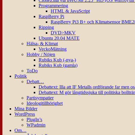
CloneZilla via liveUSB 2.25″ HD (OS Win10) til
Programmering
HTML & JavaScript
RaspBerry Pi
RaspBerry Pi3 B+ och Klimatsensor BME2
Ripping
DVD>MKV
Ubuntu 20.04 MATE
Hälsa- & Klimat
VeckoMätning
Hobby / Nöjen
Rubiks Kub (-nya-)
Rubiks Kub (gamla)
ToDo
Politik
Debatt…
Debattext: Illa att IF Metalls ordförande far men o
Debattext: M gör långtidssjuka till politiska bollträ
Partisympatier
Ideologitillhörighet
Mina Bilder
WordPress
PlugIn’s
WPadmin
Om…