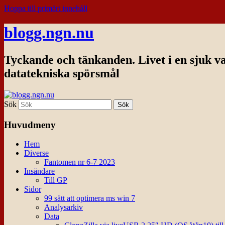
Hoppa till primärt innehåll
blogg.ngn.nu
Tyckande och tänkanden. Livet i en sjuk v
datatekniska spörsmål
Sök
Huvudmeny
Hem
Diverse
Fantomen nr 6-7 2023
Insändare
Till GP
Sidor
99 sätt att optimera ms win 7
Analysarkiv
Data