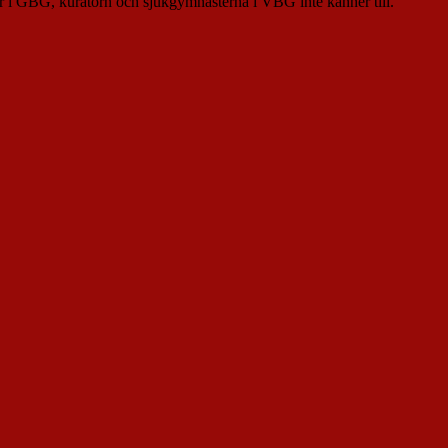
er i GBG, kuratorn och sjukgymnasterna i VBG inte känner till.