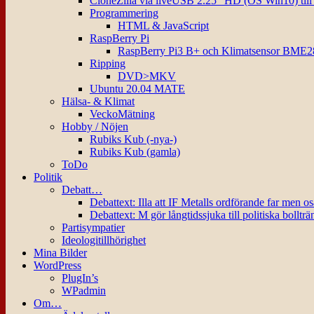
CloneZilla via liveUSB 2.25″ HD (OS Win10) til
Programmering
HTML & JavaScript
RaspBerry Pi
RaspBerry Pi3 B+ och Klimatsensor BME2
Ripping
DVD>MKV
Ubuntu 20.04 MATE
Hälsa- & Klimat
VeckoMätning
Hobby / Nöjen
Rubiks Kub (-nya-)
Rubiks Kub (gamla)
ToDo
Politik
Debatt…
Debattext: Illa att IF Metalls ordförande far men o
Debattext: M gör långtidssjuka till politiska bollträ
Partisympatier
Ideologitillhörighet
Mina Bilder
WordPress
PlugIn’s
WPadmin
Om…