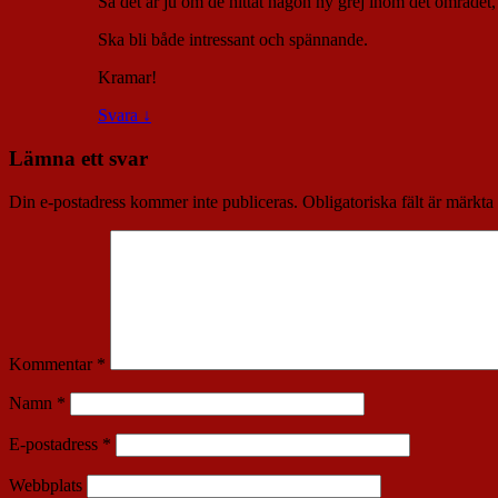
Så det är ju om de hittat någon ny grej inom det området
Ska bli både intressant och spännande.
Kramar!
Svara
↓
Lämna ett svar
Din e-postadress kommer inte publiceras.
Obligatoriska fält är märkta
Kommentar
*
Namn
*
E-postadress
*
Webbplats