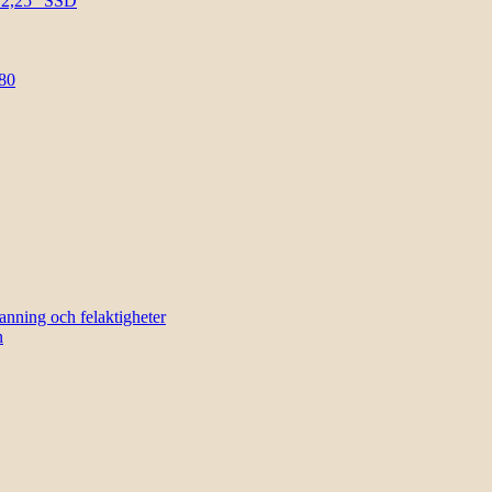
l 2,25″ SSD
80
sanning och felaktigheter
n