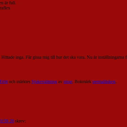
n är full.
raflex
 Hittade inga. Får gissa mig till hur det ska vara. Nu är inställningarna 
Trött
och märktes
Sjukersättning
av
nisse
. Bokmärk
permalänken
.
20:59 20
skrev: