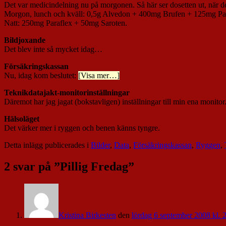
Det var medicindelning nu på morgonen. Så här ser dosetten ut, när de
Morgon, lunch och kväll: 0,5g Alvedon + 400mg Brufen + 125mg Pa
Natt: 250mg Paraflex + 50mg Saroten.
Bildjoxande
Det blev inte så mycket idag…
Försäkringskassan
Nu, idag kom beslutet:
[Visa mer…]
Teknikdatajakt-monitorinställningar
Däremot har jag jagat (bokstavligen) inställningar till min ena monitor.
Hälsoläget
Det värker mer i ryggen och benen känns tyngre.
Detta inlägg publicerades i
Bilder
,
Data
,
Försäkringskassan
,
Ryggen
,
2 svar på ”
Pillig Fredag
”
Kristina Birkesten
den
lördag 6 september 2008 kl. 