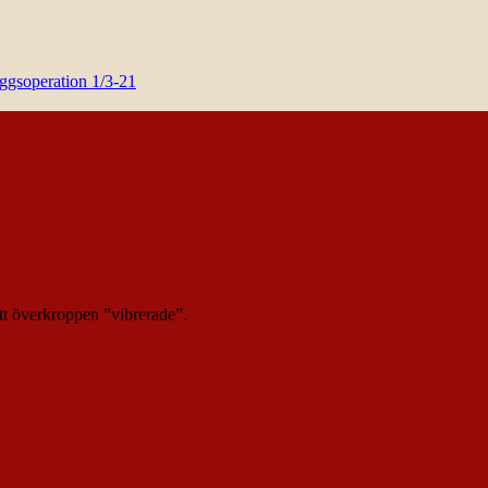
yggsoperation 1/3-21
t överkroppen ”vibrerade”.