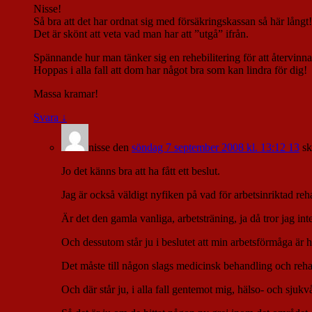
Nisse!
Så bra att det har ordnat sig med försäkringskassan så här långt!
Det är skönt att veta vad man har att ”utgå” ifrån.
Spännande hur man tänker sig en rehebilitering för att återvinn
Hoppas i alla fall att dom har något bra som kan lindra för dig!
Massa kramar!
Svara
↓
nisse
den
söndag 7 september 2008 kl. 13:12 13
sk
Jo det känns bra att ha fått ett beslut.
Jag är också väldigt nyfiken på vad för arbetsinriktad reha
Är det den gamla vanliga, arbetsträning, ja då tror jag inte
Och dessutom står ju i beslutet att min arbetsförmåga är h
Det måste till någon slags medicinsk behandling och rehabi
Och där står ju, i alla fall gentemot mig, hälso- och sjuk