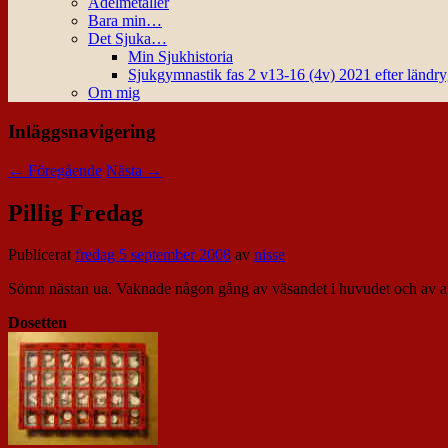
Ädelmetaller
Bara min…
Det Sjuka…
Min Sjukhistoria
Sjukgymnastik fas 2 v13-16 (4v) 2021 efter ländr
Om mig
Inläggsnavigering
←
Föregående
Nästa
→
Pillig Fredag
Publicerat
fredag 5 september 2008
av
nisse
Sömn nästan ua. Vaknade någon gång av väsandet i huvudet och av at
Dosetten