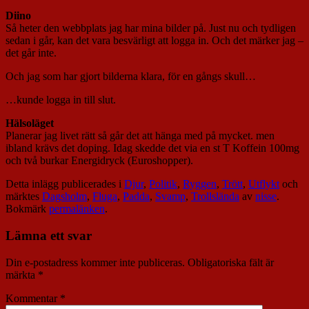
Diino
Så heter den webbplats jag har mina bilder på. Just nu och tydligen
sedan i går, kan det vara besvärligt att logga in. Och det märker jag –
det går inte.
Och jag som har gjort bilderna klara, för en gångs skull…
…kunde logga in till slut.
Hälsoläget
Planerar jag livet rätt så går det att hänga med på mycket. men
ibland krävs det doping. Idag skedde det via en st T Koffein 100mg
och två burkar Energidryck (Euroshopper).
Detta inlägg publicerades i
Djur
,
Politik
,
Ryggen
,
Trött
,
Utflykt
och
märktes
Dagsholm
,
Fluga
,
Padda
,
Svamp
,
Trollslända
av
nisse
.
Bokmärk
permalänken
.
Lämna ett svar
Din e-postadress kommer inte publiceras.
Obligatoriska fält är
märkta
*
Kommentar
*