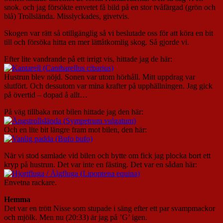
snok. och jag försökte envetet få bild på en stor tvåfärgad (grön och
blå) Trollslända. Misslyckades, givetvis.
Skogen var rätt så otillgänglig så vi beslutade oss för att köra en bit
till och försöka hitta en mer lättåtkomlig skog. Så gjorde vi.
Efter lite vandrande på ett irrigt vis, hittade jag de här:
Hustrun blev nöjd. Sonen var utom hörhåll. Mitt uppdrag var
slutfört. Och dessutom var mina krafter på upphällningen. Jag gick
på övertid – dopad å allt…
På väg tillbaka mot bilen hittade jag den här:
Och en lite bit längre fram mot bilen, den här:
När vi stod samlade vid bilen och bytte om fick jag plocka bort ett
kryp på hustrun. Det var inte en fästing. Det var en sådan här:
Envetna rackare.
Hemma
Det var en trött Nisse som stupade i säng efter ett par svampmackor
och mjölk. Men nu (20:33) är jag på ’G’ igen.