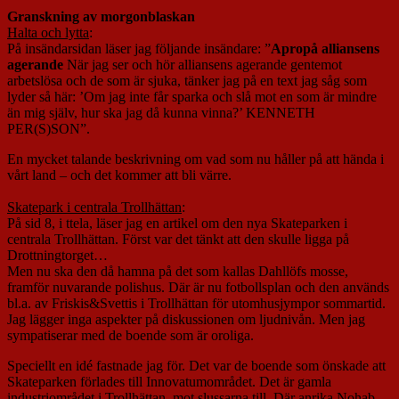
Granskning av morgonblaskan
Halta och lytta
:
På insändarsidan läser jag följande insändare: ”
Apropå alliansens
agerande
När jag ser och hör alliansens agerande gentemot
arbetslösa och de som är sjuka, tänker jag på en text jag såg som
lyder så här: ’Om jag inte får sparka och slå mot en som är mindre
än mig själv, hur ska jag då kunna vinna?’ KENNETH
PER(S)SON”.
En mycket talande beskrivning om vad som nu håller på att hända i
vårt land – och det kommer att bli värre.
Skatepark i centrala Trollhättan
:
På sid 8, i ttela, läser jag en artikel om den nya Skateparken i
centrala Trollhättan. Först var det tänkt att den skulle ligga på
Drottningtorget…
Men nu ska den då hamna på det som kallas Dahllöfs mosse,
framför nuvarande polishus. Där är nu fotbollsplan och den används
bl.a. av Friskis&Svettis i Trollhättan för utomhusjympor sommartid.
Jag lägger inga aspekter på diskussionen om ljudnivån. Men jag
sympatiserar med de boende som är oroliga.
Speciellt en idé fastnade jag för. Det var de boende som önskade att
Skateparken förlades till Innovatumområdet. Det är gamla
industriområdet i Trollhättan, mot slussarna till. Där anrika Nohab