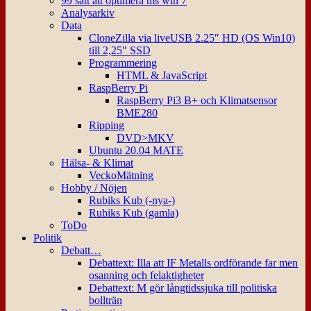
99 sätt att optimera ms win 7
Analysarkiv
Data
CloneZilla via liveUSB 2.25″ HD (OS Win10)
till 2,25″ SSD
Programmering
HTML & JavaScript
RaspBerry Pi
RaspBerry Pi3 B+ och Klimatsensor
BME280
Ripping
DVD>MKV
Ubuntu 20.04 MATE
Hälsa- & Klimat
VeckoMätning
Hobby / Nöjen
Rubiks Kub (-nya-)
Rubiks Kub (gamla)
ToDo
Politik
Debatt…
Debattext: Illa att IF Metalls ordförande far men
osanning och felaktigheter
Debattext: M gör långtidssjuka till politiska
bollträn