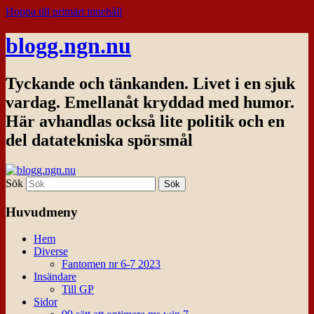
Hoppa till primärt innehåll
blogg.ngn.nu
Tyckande och tänkanden. Livet i en sjuk
vardag. Emellanåt kryddad med humor.
Här avhandlas också lite politik och en
del datatekniska spörsmål
Sök
Huvudmeny
Hem
Diverse
Fantomen nr 6-7 2023
Insändare
Till GP
Sidor