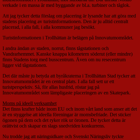
verkade i en massa år med byggande av bl.a. turbiner och tåglok.
Att jag tycker detta förslag om placering är lysande har att göra med
stadens placering av turistinformationen. Den är ju alltid centralt
placerad, i alla fall, i alla kommuner jag besökt.
Turistinformationen i Trollhättan är belägen på Innovatumområdet.
I andra ändan av staden, norrut, finns tågstationen och
Vandrarhemmet. Kanske knappa kilometern söderut (eller mindre)
finns Stadens torg med busscentrum. Även om nu resecentrum
ligger vid tågstationen.
Det där måste ju betyda att byråkraterna i Trollhättan Stad tycker att
Innovatumområdet är en central plats. I alla fall sett ur ett
turistperspektiv. Så, för allas husfrid, röstar jag på
Innovatumområdet som lämpligaste placeringen av en Skatepark.
Moms på ideell verksamhet
Det finns krafter både inom EU och inom vårt land som anser att det
är en styggelse att ideella föreningar är momsbefriade. Det sticker
ögonen på dem och det ryker rök ur öronen. De tycker detta är
orättvist och skapar en slags snedvriden konkurrens.
Nu trodde jag att näringsidkare och Svenskt Näringsliv tyckte