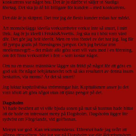
konkurrens var något bra. Det är ju därför vi säljer ut Statliga
företag. Det ska ju då bli billigare för kunden – med konkurrens.
Det där är ju skitprat. Det tror jag de flesta kunder redan har märkt.
Att momsbelägga ideella verksamheter verkar inte så smart, i mitt
tänk. Jag är ju ideell i Friskis&Svettis. Jag ska nu i höst vara värd
där. Det gör jag helt ideellt. Men en viss fördel av det har jag. Jag får
då jympa gratis på föreningens jympor. Och jag betalar min
medlemsavgift – det måste alla göra som vill vara med i en förening,
om det finns verksamhet i den – som kostar något.
Om nu en massa människor lägger sin fritid på något för att göra en
god sak för något behjärtansvärt och så ska resultatet av denna insats
beskattas, via moms? Är det så smart?
Jag luktar kapitalistiska strömningar här. Kapitalismen anser ju det
vara idioti att göra något utan att tjäna pengar på det.
Dagsholm
Vi hade bestämt att vi ville bjuda sonen på mat så hustrun hade hittat
att de hade en intressant meny på Dagsholm. Dagsholm ligger lite
sydväst om Färgelanda, vid golfbanan.
Menyn var god. Kan rekommenderas. Däremot hade jag svårt att
släppa atmosfären. Sist jag var på Dagsholm var där ålderdomshem.