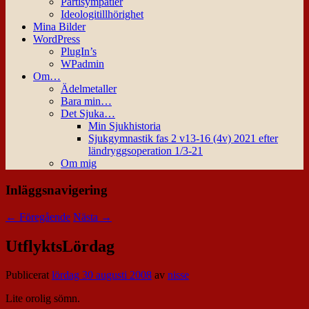
Partisympatier
Ideologitillhörighet
Mina Bilder
WordPress
PlugIn’s
WPadmin
Om…
Ädelmetaller
Bara min…
Det Sjuka…
Min Sjukhistoria
Sjukgymnastik fas 2 v13-16 (4v) 2021 efter
ländryggsoperation 1/3-21
Om mig
Inläggsnavigering
←
Föregående
Nästa
→
UtflyktsLördag
Publicerat
lördag 30 augusti 2008
av
nisse
Lite orolig sömn.