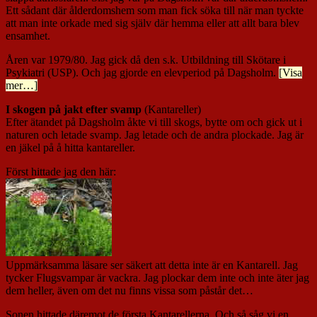
Ett sådant där ålderdomshem som man fick söka till när man tyckte
att man inte orkade med sig själv där hemma eller att allt bara blev
ensamhet.
Åren var 1979/80. Jag gick då den s.k. Utbildning till Skötare i
Psykiatri (USP). Och jag gjorde en elevperiod på Dagsholm.
[Visa
mer…]
I skogen på jakt efter svamp
(Kantareller)
Efter ätandet på Dagsholm åkte vi till skogs, bytte om och gick ut i
naturen och letade svamp. Jag letade och de andra plockade. Jag är
en jäkel på å hitta kantareller.
Först hittade jag den här:
Uppmärksamma läsare ser säkert att detta inte är en Kantarell. Jag
tycker Flugsvampar är vackra. Jag plockar dem inte och inte äter jag
dem heller, även om det nu finns vissa som påstår det…
Sonen hittade däremot de första Kantarellerna. Och så såg vi en