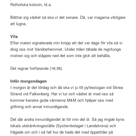
Rothofska kolonin, bl.a.
Bättrar sig vädret så ska vi det senare. Då, var magarna viktigare
att lugna.
Vila
Efter maten signalerade min kropp att det var dags för vila så vi
drog oss mot Vandrarhemmet. Under tiden tätade de regntunga
molnen sig och släppte ned det som inte gick att behålla.
Det regnar fortfarande (16:36).
Inför morgondagen
I morgon är det lördag och då ska vi ju till pyttestugan vid Skrea
Strand vid Falkenberg. Har vi tur och vädret är med oss så
kommer kanske goda vännerna M&M och hjälper oss med
grillning och annat inmundigande.
Det där andra inmundigandet är för min del öl. Så jag ringde byns
lokala utskänkningsställe (Systembolaget i Landskrona) och
frågade om och i så fall hur de hade det med öppettider på