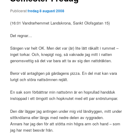
Publicerat
fredag 8 augusti 2008
(16:01 Vandrarhemmet Landskrona, Sankt Olofsgatan 15)
Det regnar…
Sängen var helt OK. Men det var (är) lite lätt råkallt i rummet –
inget torkar. Och, knepigt nog, så vaknade jag mitt i natten
genomsvettig så det var bara att ta av sig den nattdräkten.
Beror väl antagligen på gårdagens pizza. En del mat kan vara
lurigt och störa nattsömnen rejält.
En sak som förbättrar min nattsömn är en hoprullad handduk
instoppad i ett örngott och hopknutet med ett par snörstumpar.
Den där lägger jag antingen under mig vid ländryggen, mitt under
sittknölarna eller längs med nedre delen av ryggraden.
Annars har jag den för att stötta min högra arm och hand – som
jag har mest besvär från.