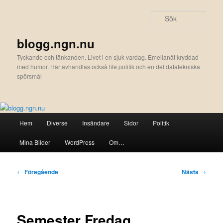
Hoppa
till
Sök
primärt
innehåll
blogg.ngn.nu
Tyckande och tänkanden. Livet i en sjuk vardag. Emellanåt kryddad
med humor. Här avhandlas också lite politik och en del datatekniska
spörsmål
Huvudmeny
Hem
Diverse
Insändare
Sidor
Politik
Mina Bilder
WordPress
Om…
Inläggsnavigering
←
Föregående
Nästa
→
Semester Fredag