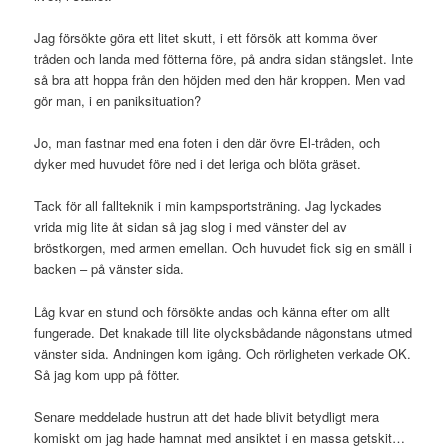
Jag försökte göra ett litet skutt, i ett försök att komma över
tråden och landa med fötterna före, på andra sidan stängslet. Inte
så bra att hoppa från den höjden med den här kroppen. Men vad
gör man, i en paniksituation?
Jo, man fastnar med ena foten i den där övre El-tråden, och
dyker med huvudet före ned i det leriga och blöta gräset.
Tack för all fallteknik i min kampsportsträning. Jag lyckades
vrida mig lite åt sidan så jag slog i med vänster del av
bröstkorgen, med armen emellan. Och huvudet fick sig en smäll i
backen – på vänster sida.
Låg kvar en stund och försökte andas och känna efter om allt
fungerade. Det knakade till lite olycksbådande någonstans utmed
vänster sida. Andningen kom igång. Och rörligheten verkade OK.
Så jag kom upp på fötter.
Senare meddelade hustrun att det hade blivit betydligt mera
komiskt om jag hade hamnat med ansiktet i en massa getskit…