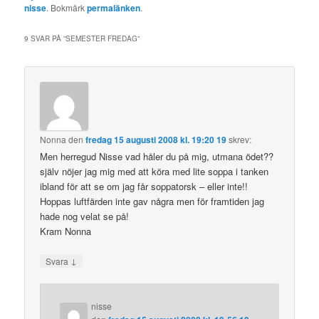
nisse
. Bokmärk
permalänken
.
9 SVAR PÅ ”
SEMESTER FREDAG
”
Nonna
den
fredag 15 augusti 2008 kl. 19:20 19
skrev:
Men herregud Nisse vad håler du på mig, utmana ödet??
själv nöjer jag mig med att köra med lite soppa i tanken
ibland för att se om jag får soppatorsk – eller inte!!
Hoppas luftfärden inte gav några men för framtiden jag
hade nog velat se på!
Kram Nonna
↓
Svara
nisse