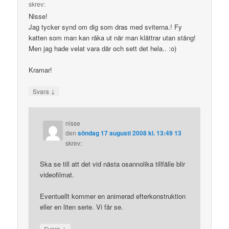
skrev:
Nisse!
Jag tycker synd om dig som dras med sviterna.! Fy
katten som man kan råka ut när man klättrar utan stång!
Men jag hade velat vara där och sett det hela.. :o)
Kramar!
↓
Svara
nisse
den
söndag 17 augusti 2008 kl. 13:49 13
skrev:
Ska se till att det vid nästa osannolika tillfälle blir
videofilmat.
Eventuellt kommer en animerad efterkonstruktion
eller en liten serie. Vi får se.
↓
Svara