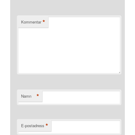
*
Kommentar
*
Namn
*
E-postadress