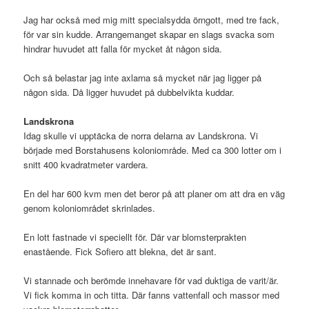
Jag har också med mig mitt specialsydda örngott, med tre fack,
för var sin kudde. Arrangemanget skapar en slags svacka som
hindrar huvudet att falla för mycket åt någon sida.
Och så belastar jag inte axlarna så mycket när jag ligger på
någon sida. Då ligger huvudet på dubbelvikta kuddar.
Landskrona
Idag skulle vi upptäcka de norra delarna av Landskrona. Vi
började med Borstahusens koloniområde. Med ca 300 lotter om i
snitt 400 kvadratmeter vardera.
En del har 600 kvm men det beror på att planer om att dra en väg
genom koloniområdet skrinlades.
En lott fastnade vi speciellt för. Där var blomsterprakten
enastående. Fick Sofiero att blekna, det är sant.
Vi stannade och berömde innehavare för vad duktiga de varit/är.
Vi fick komma in och titta. Där fanns vattenfall och massor med