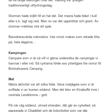
traditionsenligt utflyttningsdag.
Stormen hade ställt till en hel del. Det mesta hade blåst i kull
eller s.k. lagt sig ned. Men nu var det uppstöttat och grant. Av
stormen märktes inte ett spår.
Beundransvärda människor. Inte minst maken som orkade titta
på, hela dagarna…
Kampingen
Campare som vi är så vill vi gärna undersöka de campingar vi
hamnar i eller vid. Så cyklarna förde oss ytterligare lite norrut till
Borstahusens Camping.
Mat
Nästa aktivitet var att söka föda. Vana matjägare som vi är
sniffade vi av kusten söderut. Men det blev en Kinabuffé inne i
centrala Landskrona – gott.
På vår väg söderut, utmed stranden, där går en cykelled, så
passerade vi Citadellet och de kolonilotter som var där,