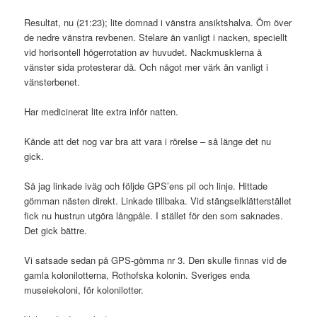
Resultat, nu (21:23); lite domnad i vänstra ansiktshalva. Öm över
de nedre vänstra revbenen. Stelare än vanligt i nacken, speciellt
vid horisontell högerrotation av huvudet. Nackmusklerna å
vänster sida protesterar då. Och något mer värk än vanligt i
vänsterbenet.
Har medicinerat lite extra inför natten.
Kände att det nog var bra att vara i rörelse – så länge det nu
gick.
Så jag linkade iväg och följde GPS’ens pil och linje. Hittade
gömman nästen direkt. Linkade tillbaka. Vid stängselklätterstället
fick nu hustrun utgöra långpåle. I stället för den som saknades.
Det gick bättre.
Vi satsade sedan på GPS-gömma nr 3. Den skulle finnas vid de
gamla kolonilotterna, Rothofska kolonin. Sveriges enda
museiekoloni, för kolonilotter.