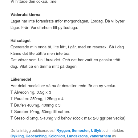
Vi hittade den också. :me:
Väderutsikterna
Läget har inte förändrats inför morgondagen, Lördag. Då vi byter
läger. Från Vandrarhem till pyttestuga.
Hälsoläget
Opererade min onda tå, lite lätt, i går, med en resesax. Så i dag
känns det lite bättre men inte bra.
Det väser som f-n i huvudet. Och det har varit en ganska trött
dag. Vilat ca en timma mitt på dagen.
Läkemedel
Har delat mediciner så nu är dosetten redo för en ny vecka.
T Alvedon 1g, 0,5g x 3
T Paraflex 250mg, 125mg x 4
T Brufen 400mg, 400mg x 3
T Saroten 10mg, 50mg till natten.
T Stesolid 5mg, 5-10mg vid behov (dock max 2-3 ggr per vecka)
Detta inlägg publicerades i
Ryggen
,
Semester
,
Utflykt
och märktes
Cykling
,
Geocaching
,
Kolonilott
,
Landskrona
,
vandrarhem
av