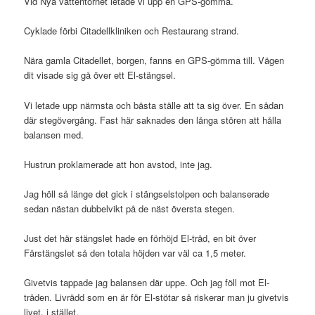
Vid Nya vattentornet letade vi upp en GPS-gömma.
Cyklade förbi Citadellkliniken och Restaurang strand.
Nära gamla Citadellet, borgen, fanns en GPS-gömma till. Vägen
dit visade sig gå över ett El-stängsel.
Vi letade upp närmsta och bästa ställe att ta sig över. En sådan
där stegövergång. Fast här saknades den långa stören att hålla
balansen med.
Hustrun proklamerade att hon avstod, inte jag.
Jag höll så länge det gick i stängselstolpen och balanserade
sedan nästan dubbelvikt på de näst översta stegen.
Just det här stängslet hade en förhöjd El-tråd, en bit över
Fårstängslet så den totala höjden var väl ca 1,5 meter.
Givetvis tappade jag balansen där uppe. Och jag föll mot El-
tråden. Livrädd som en är för El-stötar så riskerar man ju givetvis
livet, i stället.