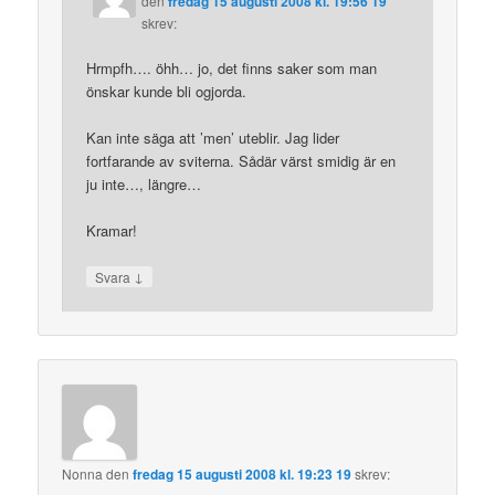
den
fredag 15 augusti 2008 kl. 19:56 19
skrev:
Hrmpfh…. öhh… jo, det finns saker som man
önskar kunde bli ogjorda.
Kan inte säga att ’men’ uteblir. Jag lider
fortfarande av sviterna. Sådär värst smidig är en
ju inte…, längre…
Kramar!
↓
Svara
Nonna
den
fredag 15 augusti 2008 kl. 19:23 19
skrev: