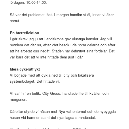
lördagen, 10:00-14:00.
Så var det problemet löst. I morgon handlar vi öl, innan vi åker
norrut.
En återreflektion
I går skrev jag ju att Landskrona gav olustiga känslor. Jag vill
revidera det där nu, efter vårt besök i de norra delarna och efter
att ha arbetat oss nedåt. Staden har definitivt sina fördelar. Det
var bara det att vi inte hittade dem just i går.
Mera cykelutflykt
Vi började med att cykla ned till city och lokalisera
systembolaget. Det hittade vi.
Vi var in i en butik, City Gross, handlade lite till kvällen och
morgonen.
Därefter styrde vi näsan mot Nya vattentornet och de nybyggda
husen vid hamnen samt det nyanlagda strandbadet.