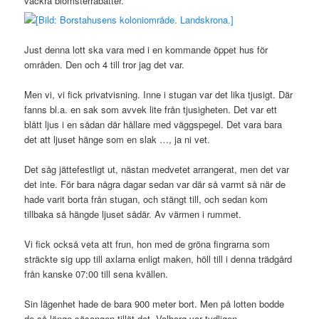
vackra blomsterrabatter.
Just denna lott ska vara med i en kommande öppet hus för
områden. Den och 4 till tror jag det var.
Men vi, vi fick privatvisning. Inne i stugan var det lika tjusigt. Där
fanns bl.a. en sak som avvek lite från tjusigheten. Det var ett
blått ljus i en sådan där hållare med väggspegel. Det vara bara
det att ljuset hänge som en slak …, ja ni vet.
Det såg jättefestligt ut, nästan medvetet arrangerat, men det var
det inte. För bara några dagar sedan var där så varmt så när de
hade varit borta från stugan, och stängt till, och sedan kom
tillbaka så hängde ljuset sådär. Av värmen i rummet.
Vi fick också veta att frun, hon med de gröna fingrarna som
sträckte sig upp till axlarna enligt maken, höll till i denna trädgård
från kanske 07:00 till sena kvällen.
Sin lägenhet hade de bara 900 meter bort. Men på lotten bodde
de så länge säsongen tillät det. Valborg var tydligen