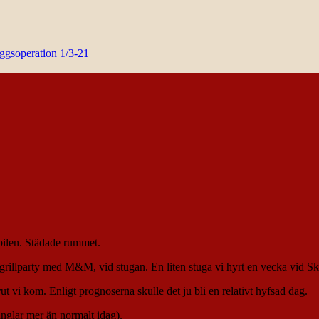
yggsoperation 1/3-21
 bilen. Städade rummet.
s grillparty med M&M, vid stugan. En liten stuga vi hyrt en vecka vid S
ut vi kom. Enligt prognoserna skulle det ju bli en relativt hyfsad dag.
nglar mer än normalt idag).