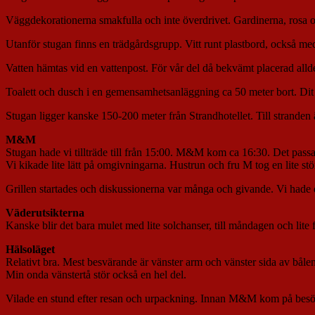
Väggdekorationerna smakfulla och inte överdrivet. Gardinerna, rosa och
Utanför stugan finns en trädgårdsgrupp. Vitt runt plastbord, också med 
Vatten hämtas vid en vattenpost. För vår del då bekvämt placerad allde
Toalett och dusch i en gemensamhetsanläggning ca 50 meter bort. Dit g
Stugan ligger kanske 150-200 meter från Strandhotellet. Till stranden 
M&M
Stugan hade vi tillträde till från 15:00. M&M kom ca 16:30. Det passad
Vi kikade lite lätt på omgivningarna. Hustrun och fru M tog en lite stör
Grillen startades och diskussionerna var många och givande. Vi hade det j
Väderutsikterna
Kanske blir det bara mulet med lite solchanser, till måndagen och lite
Hälsoläget
Relativt bra. Mest besvärande är vänster arm och vänster sida av båle
Min onda vänstertå stör också en hel del.
Vilade en stund efter resan och urpackning. Innan M&M kom på besök 