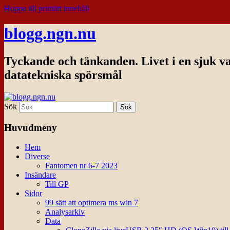
Hoppa till primärt innehåll
blogg.ngn.nu
Tyckande och tänkanden. Livet i en sjuk v
datatekniska spörsmål
Sök
Huvudmeny
Hem
Diverse
Fantomen nr 6-7 2023
Insändare
Till GP
Sidor
99 sätt att optimera ms win 7
Analysarkiv
Data