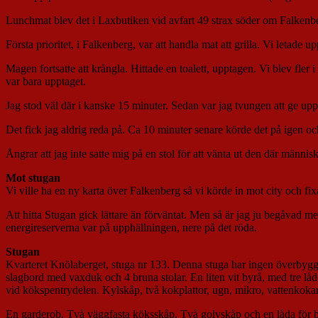
Lunchmat blev det i Laxbutiken vid avfart 49 strax söder om Falkenbe
Första prioritet, i Falkenberg, var att handla mat att grilla. Vi letade
Magen fortsatte att krångla. Hittade en toalett, upptagen. Vi blev fler
var bara upptaget.
Jag stod väl där i kanske 15 minuter. Sedan var jag tvungen att ge 
Det fick jag aldrig reda på. Ca 10 minuter senare körde det på igen o
Ångrar att jag inte satte mig på en stol för att vänta ut den där männis
Mot stugan
Vi ville ha en ny karta över Falkenberg så vi körde in mot city och fixa
Att hitta Stugan gick lättare än förväntat. Men så är jag ju begåvad me
energireserverna var på upphällningen, nere på det röda.
Stugan
Kvarteret Knölaberget, stuga nr 133. Denna stuga har ingen överbyggd a
slagbord med vaxduk och 4 bruna stolar. En liten vit byrå, med tre låd
vid kökspentrydelen. Kylskåp, två kokplattor, ugn, mikro, vattenkoka
En garderob. Två väggfasta köksskåp. Två golvskåp och en låda för bes