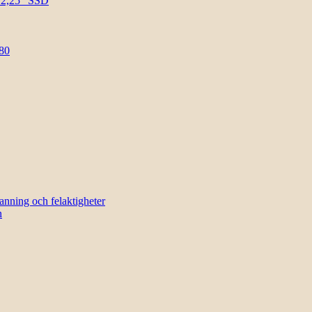
l 2,25″ SSD
80
sanning och felaktigheter
n