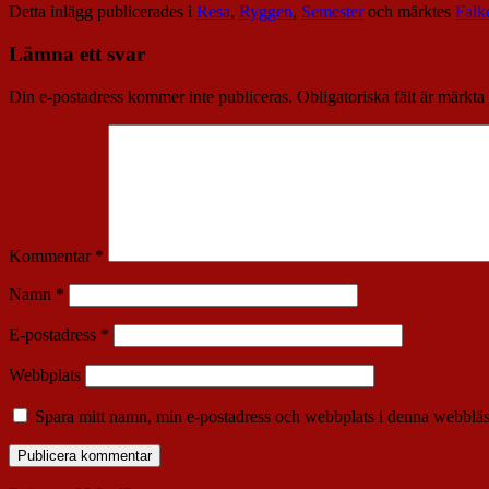
Detta inlägg publicerades i
Resa
,
Ryggen
,
Semester
och märktes
Falk
Lämna ett svar
Din e-postadress kommer inte publiceras.
Obligatoriska fält är märkta
Kommentar
*
Namn
*
E-postadress
*
Webbplats
Spara mitt namn, min e-postadress och webbplats i denna webbläsa