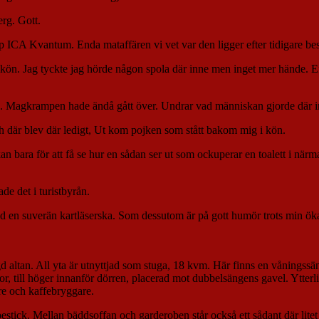
rg. Gott.
 upp ICA Kvantum. Enda mataffären vi vet var den ligger efter tidigare be
 i kön. Jag tyckte jag hörde någon spola där inne men inget mer hände. E
upp. Magkrampen hade ändå gått över. Undrar vad människan gjorde där 
ch där blev där ledigt, Ut kom pojken som stått bakom mig i kön.
kan bara för att få se hur en sådan ser ut som ockuperar en toalett i närm
de det i turistbyrån.
d en suverän kartläserska. Som dessutom är på gott humör trots min ökade
ltan. All yta är utnyttjad som stuga, 18 kvm. Här finns en våningssäng 
or, till höger innanför dörren, placerad mot dubbelsängens gavel. Ytterl
re och kaffebryggare.
tick. Mellan bäddsoffan och garderoben står också ett sådant där litet 