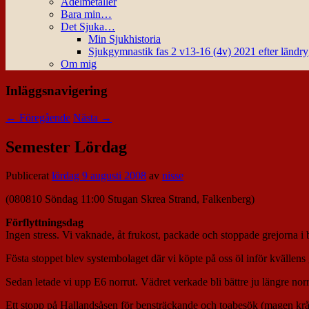
Ädelmetaller
Bara min…
Det Sjuka…
Min Sjukhistoria
Sjukgymnastik fas 2 v13-16 (4v) 2021 efter ländr
Om mig
Inläggsnavigering
←
Föregående
Nästa
→
Semester Lördag
Publicerat
lördag 9 augusti 2008
av
nisse
(080810 Söndag 11:00 Stugan Skrea Strand, Falkenberg)
Förflyttningsdag
Ingen stress. Vi vaknade, åt frukost, packade och stoppade grejorna i
Fösta stoppet blev systembolaget där vi köpte på oss öl inför kvällen
Sedan letade vi upp E6 norrut. Vädret verkade bli bättre ju längre norr
Ett stopp på Hallandsåsen för bensträckande och toabesök (magen krå