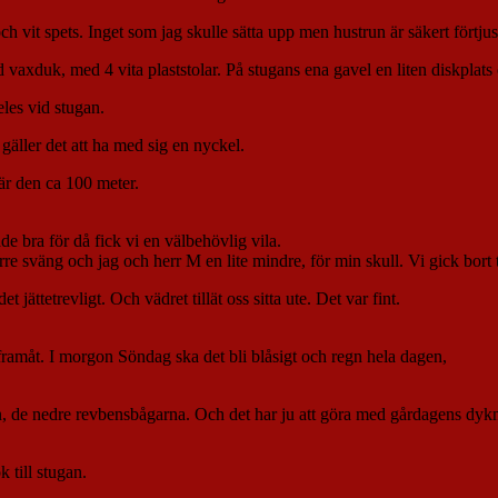
 vit spets. Inget som jag skulle sätta upp men hustrun är säkert förtjus
vaxduk, med 4 vita plaststolar. På stugans ena gavel en liten diskplats o
les vid stugan.
äller det att ha med sig en nyckel.
är den ca 100 meter.
e bra för då fick vi en välbehövlig vila.
re sväng och jag och herr M en lite mindre, för min skull. Vi gick bort ti
ättetrevligt. Och vädret tillät oss sitta ute. Det var fint.
 framåt. I morgon Söndag ska det bli blåsigt och regn hela dagen,
n, de nedre revbensbågarna. Och det har ju att göra med gårdagens dykni
till stugan.