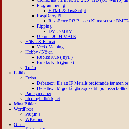
CloneZilla via liveUSB 2.25″ HD (OS Win10) til
Programmering
HTML & JavaScript
RaspBerry Pi
RaspBerry Pi3 B+ och Klimatsensor BME2
Ripping
DVD>MKV
Ubuntu 20.04 MATE
Hälsa- & Klimat
VeckoMätning
Hobby / Nöjen
Rubiks Kub (-nya-)
Rubiks Kub (gamla)
ToDo
Politik
Debatt…
Debattext: Illa att IF Metalls ordförande far men o
Debattext: M gör långtidssjuka till politiska bollträ
Partisympatier
Ideologitillhörighet
Mina Bilder
WordPress
PlugIn’s
WPadmin
Om…