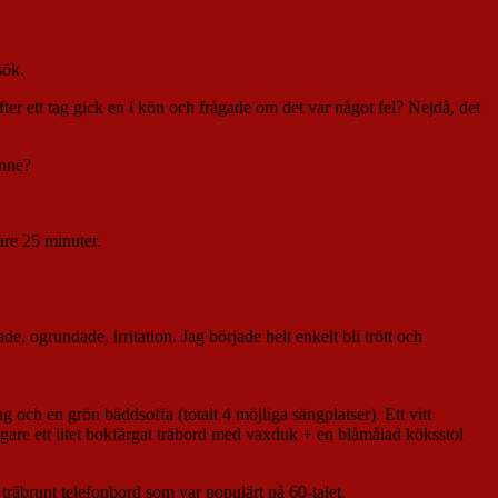
sök.
fter ett tag gick en i kön och frågade om det var något fel? Nejdå, det
inne?
are 25 minuter.
, ogrundade, irritation. Jag började helt enkelt bli trött och
och en grön bäddsoffa (totalt 4 möjliga sängplatser). Ett vitt
igare ett litet bokfärgat träbord med vaxduk + en blåmålad köksstol
träbrunt telefonbord som var populärt på 60-talet.