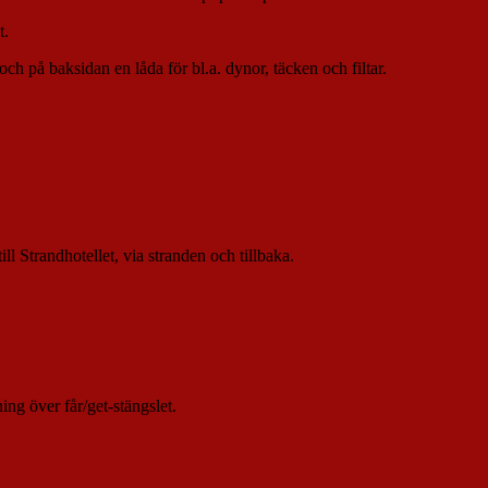
t.
ch på baksidan en låda för bl.a. dynor, täcken och filtar.
ll Strandhotellet, via stranden och tillbaka.
ng över får/get-stängslet.