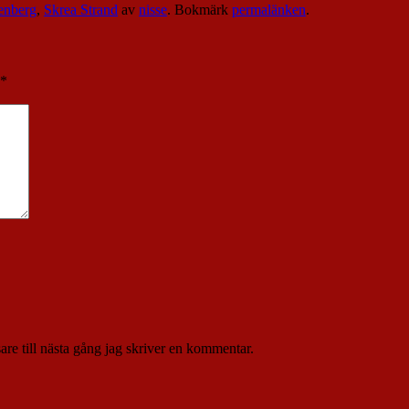
enberg
,
Skrea Strand
av
nisse
. Bokmärk
permalänken
.
*
re till nästa gång jag skriver en kommentar.