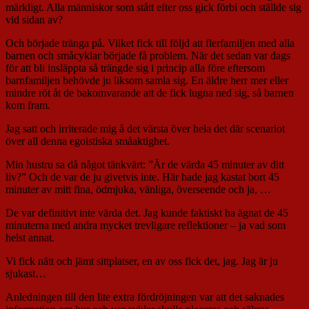
märkligt. Alla människor som stått efter oss gick förbi och ställde sig
vid sidan av?
Och började tränga på. Vilket fick till följd att flerfamiljen med alla
barnen och småcyklar började få problem. När det sedan var dags
för att bli insläppta så trängde sig i princip alla före eftersom
barnfamiljen behövde ju liksom samla sig. En äldre herr mer eller
mindre röt åt de bakomvarande att de fick lugna ned sig, så barnen
kom fram.
Jag satt och irriterade mig å det värsta över hela det där scenariot
över all denna egoistiska småaktighet.
Min hustru sa då något tänkvärt: ”Är de värda 45 minuter av ditt
liv?” Och de var de ju givetvis inte. Här hade jag kastat bort 45
minuter av mitt fina, ödmjuka, vänliga, överseende och ja, …
De var definitivt inte värda det. Jag kunde faktiskt ha ägnat de 45
minuterna med andra mycket trevligare reflektioner – ja vad som
helst annat.
Vi fick nätt och jämt sittplatser, en av oss fick det, jag. Jag är ju
sjukast…
Anledningen till den lite extra fördröjningen var att det saknades