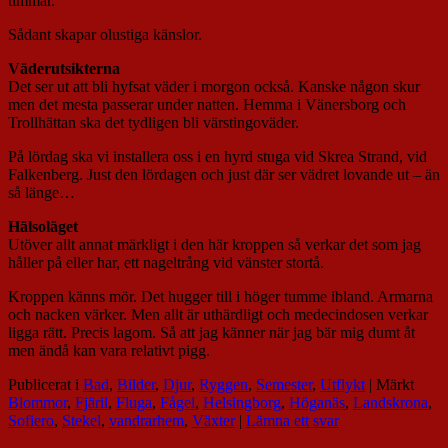
timmar.
Sådant skapar olustiga känslor.
Väderutsikterna
Det ser ut att bli hyfsat väder i morgon också. Kanske någon skur
men det mesta passerar under natten. Hemma i Vänersborg och
Trollhättan ska det tydligen bli värstingoväder.
På lördag ska vi installera oss i en hyrd stuga vid Skrea Strand, vid
Falkenberg. Just den lördagen och just där ser vädret lovande ut – än
så länge…
Hälsoläget
Utöver allt annat märkligt i den här kroppen så verkar det som jag
håller på eller har, ett nageltrång vid vänster stortå.
Kroppen känns mör. Det hugger till i höger tumme ibland. Armarna
och nacken värker. Men allt är uthärdligt och medecindosen verkar
ligga rätt. Precis lagom. Så att jag känner när jag bär mig dumt åt
men ändå kan vara relativt pigg.
Publicerat i
Bad
,
Bilder
,
Djur
,
Ryggen
,
Semester
,
Utflykt
|
Märkt
Blommor
,
Fjäril
,
Fluga
,
Fågel
,
Helsingborg
,
Höganäs
,
Landskrona
,
Sofiero
,
Stekel
,
vandrarhem
,
Växter
|
Lämna ett svar