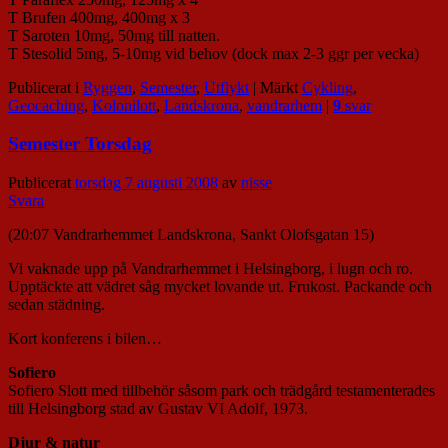
T Brufen 400mg, 400mg x 3
T Saroten 10mg, 50mg till natten.
T Stesolid 5mg, 5-10mg vid behov (dock max 2-3 ggr per vecka)
Publicerat i
Ryggen
,
Semester
,
Utflykt
|
Märkt
Cykling
,
Geocaching
,
Kolonilott
,
Landskrona
,
vandrarhem
|
9
svar
Semester Torsdag
Publicerat
torsdag 7 augusti 2008
av
nisse
Svara
(20:07 Vandrarhemmet Landskrona, Sankt Olofsgatan 15)
Vi vaknade upp på Vandrarhemmet i Helsingborg, i lugn och ro.
Upptäckte att vädret såg mycket lovande ut. Frukost. Packande och
sedan städning.
Kort konferens i bilen…
Sofiero
Sofiero Slott med tillbehör såsom park och trädgård testamenterades
till Helsingborg stad av Gustav VI Adolf, 1973.
Djur & natur