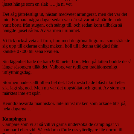
ljuset hänge som en slak …, ja ni vet.
Det såg jättefestligt ut, nästan medvetet arrangerat, men det var det
inte. För bara några dagar sedan var där så varmt så när de hade
varit borta från stugan, och stängt till, och sedan kom tillbaka så
hängde ljuset sådär. Av värmen i rummet.
Vi fick också veta att frun, hon med de gröna fingrarna som sträckte
sig upp till axlarna enligt maken, höll till i denna trädgård från
kanske 07:00 till sena kvällen.
Sin lägenhet hade de bara 900 meter bort. Men på lotten bodde de så
länge säsongen tillät det. Valborg var tydligen traditionsenligt
utflyttningsdag.
Stormen hade ställt till en hel del. Det mesta hade blåst i kull eller
s.k. lagt sig ned. Men nu var det uppstöttat och grant. Av stormen
märktes inte ett spår.
Beundransvärda människor. Inte minst maken som orkade titta på,
hela dagarna…
Kampingen
Campare som vi är så vill vi gärna undersöka de campingar vi
hamnar i eller vid. Så cyklarna förde oss ytterligare lite norrut till