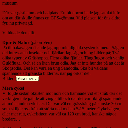
museum.
Där var gästhamn och badplats. En bit norrut hade jag samlat info
om att där skulle finnas en GPS-gömma. Vid platsen för öns äldre
fyr, nu privatägd.
Vi hittade den allt.
Djur & Natur
(på ön Ven)
På tillbakavägen fiskade jag upp min digitala systemkamera. Såg en
del intressanta insekter och fjärilar. Jag såg och tog bilder på; Två
olika typer av Gräshoppa. Flera olika fjärilar. Tångflugor och vanlig
Guldfluga. Och så en liten brun ödla. Jag är inte hundra på att det är
Skogsödla. Det kan vara en ung Sandödla. Ska bli väldans
spännande att granska bilderna, när jag orkar det.
Bilder:
[Visa mer…]
Mera cykel
Vi följde sedan ökusten mot norr och hamnade vid ett stråk där det
verkligen inte gällde att vingla till och där det var riktigt spännande
att möta andra cyklister. Det var väl en grässträng på kanske 30 cm
som skiljde oss från att störta ned mellan 5-15 meter. Cykelvägen,
eller mer rätt, cykelstigen var väl ca 120 cm bred, kanske något
bredare…