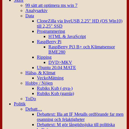
Sidor
99 sätt att optimera ms win 7
Analysarkiv
Data
CloneZilla via liveUSB 2.25″ HD (OS Win10)
till 2,25″ SSD
Programmering
HTML & JavaScript
RaspBerry Pi
RaspBerry Pi3 B+ och Klimatsensor
BME280
Ripping
DVD>MKV
Ubuntu 20.04 MATE
Hälsa- & Klimat
VeckoMätning
Hobby / Nöjen
Rubiks Kub (-nya-)
Rubiks Kub (gamla)
ToDo
Politik
Debatt…
Debattext: Illa att IF Metalls ordförande far men
osanning och felaktigheter
Debattext: M gör långtidssjuka till politiska