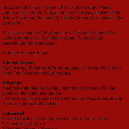
Så jag linkade iväg och följde GPS’ens pil och linje. Hittade
gömman nästen direkt. Linkade tillbaka. Vid stängselklätterstället
fick nu hustrun utgöra långpåle. I stället för den som saknades. Det
gick bättre.
Vi satsade sedan på GPS-gömma nr 3. Den skulle finnas vid de
gamla kolonilotterna, Rothofska kolonin. Sveriges enda
museiekoloni, för kolonilotter.
Vi hittade den också. :me:
Väderutsikterna
Läget har inte förändrats inför morgondagen, Lördag. Då vi byter
läger. Från Vandrarhem till pyttestuga.
Hälsoläget
Opererade min onda tå, lite lätt, i går, med en resesax. Så i dag
känns det lite bättre men inte bra.
Det väser som f-n i huvudet. Och det har varit en ganska trött dag.
Vilat ca en timma mitt på dagen.
Läkemedel
Har delat mediciner så nu är dosetten redo för en ny vecka.
T Alvedon 1g, 0,5g x 3
T Paraflex 250mg, 125mg x 4