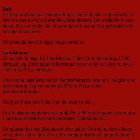
Bad
Värmen pressade på. Dottern ringde. Det regnade i Vänersborg. Vi
åkte lite mer norrut till stranden, Strandbaden. Där svalkade vi oss i
havet. Det var tyvärr rätt så grumligt och massa lösa grönsaker och
ofarliga blåmaneter.
Det manade inte till några längre simturer.
Landskrona
Så var det då dags för Landskrona. Tiden för incheckning, 17:00,
närmade sig. Efter några felkörningar kom vi rätt och fick ett svalt
stort rum på 1:a våningen.
Efter att ha installerat oss på Vandrarhemmet, rum nr 6, så gick vi in
mot centrum. Jag var sugen på Öl och Pizza. I den
prioritetsordningen.
Det blev Pizza och Cola. Inte illa med ett rätt…
Om Vadstena präglades av andlig frid, tillit och trygghet så kan nog
Landskrona beskrivas som motsatsen. Det känns så…
Handlarna drar ned järnjalusier eller galler. Och så mycket väktare
och poliser har vi aldrig sett. En vanlig polisbil och en piké, inom 2