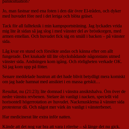
paniksituation?
Jo, man fastnar med ena foten i den där övre El-tråden, och dyker
med huvudet före ned i det leriga och blöta gräset.
Tack för all fallteknik i min kampsportsträning. Jag lyckades vrida
mig lite åt sidan så jag slog i med vänster del av bröstkorgen, med
armen emellan. Och huvudet fick sig en smäll i backen – på vänster
sida.
Låg kvar en stund och försökte andas och känna efter om allt
fungerade. Det knakade till lite olycksbådande någonstans utmed
vänster sida. Andningen kom igång. Och rörligheten verkade OK.
Så jag kom upp på fötter.
Senare meddelade hustrun att det hade blivit betydligt mera komiskt
om jag hade hamnat med ansiktet i en massa getskit…
Resultat, nu (21:23); lite domnad i vänstra ansiktshalva. Öm över de
nedre vänstra revbenen. Stelare än vanligt i nacken, speciellt vid
horisontell högerrotation av huvudet. Nackmusklerna å vänster sida
protesterar då. Och något mer värk än vanligt i vänsterbenet.
Har medicinerat lite extra inför natten.
Kände att det nog var bra att vara i rörelse – så länge det nu gick.