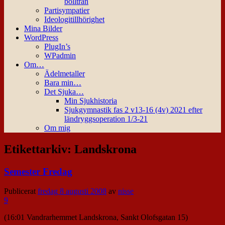
bollträn
Partisympatier
Ideologitillhörighet
Mina Bilder
WordPress
PlugIn’s
WPadmin
Om…
Ädelmetaller
Bara min…
Det Sjuka…
Min Sjukhistoria
Sjukgymnastik fas 2 v13-16 (4v) 2021 efter
ländryggsoperation 1/3-21
Om mig
Etikettarkiv:
Landskrona
Semester Fredag
Publicerat
fredag 8 augusti 2008
av
nisse
9
(16:01 Vandrarhemmet Landskrona, Sankt Olofsgatan 15)