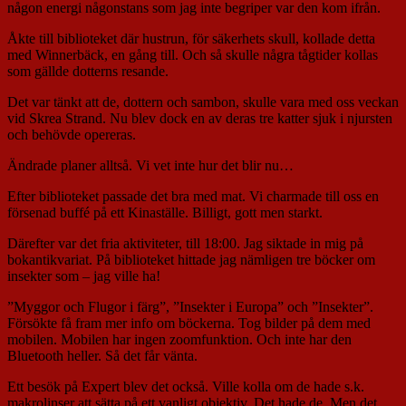
någon energi någonstans som jag inte begriper var den kom ifrån.
Åkte till biblioteket där hustrun, för säkerhets skull, kollade detta
med Winnerbäck, en gång till. Och så skulle några tågtider kollas
som gällde dotterns resande.
Det var tänkt att de, dottern och sambon, skulle vara med oss veckan
vid Skrea Strand. Nu blev dock en av deras tre katter sjuk i njursten
och behövde opereras.
Ändrade planer alltså. Vi vet inte hur det blir nu…
Efter biblioteket passade det bra med mat. Vi charmade till oss en
försenad buffé på ett Kinaställe. Billigt, gott men starkt.
Därefter var det fria aktiviteter, till 18:00. Jag siktade in mig på
bokantikvariat. På biblioteket hittade jag nämligen tre böcker om
insekter som – jag ville ha!
”Myggor och Flugor i färg”, ”Insekter i Europa” och ”Insekter”.
Försökte få fram mer info om böckerna. Tog bilder på dem med
mobilen. Mobilen har ingen zoomfunktion. Och inte har den
Bluetooth heller. Så det får vänta.
Ett besök på Expert blev det också. Ville kolla om de hade s.k.
makrolinser att sätta på ett vanligt objektiv. Det hade de. Men det