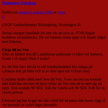
Semester Onsdag
Publicerat
onsdag 6 augusti 2008
av
nisse
4
(19:28 Vandrarhemmet Helsingborg, Scoutstigen 4)
Denna morgon handlade det inte om att sova ut. 07:00 ringde
mobilens väckarklocka. Då var hustrun redan uppe och fixade något
med fötterna.
Färja till ön Ven
Efter en bilfärd ned till Landskrona parkerade vi bilen vid hamnen.
Gratis i 10 dygn? Bare å tacke!
En del bök blev det då vi vid Vandrarhemmet fick hänga på
cyklarna bak på bilen och ta av dem igen när vi kom fram.
Cyklarna skulle alltså med över till Ven. Även om den nu kostade
näst intill lika mycket att hyra cyklar på Ven som att ta med sig sin
egen. Den kostade 80 SEK ToR för cykeln och 90 SEK ToR för en
vuxen person.
Eftersom jag har byggt om min cykel för att passa min kassa rygg så
var hyrande av cykel inget alternativ.