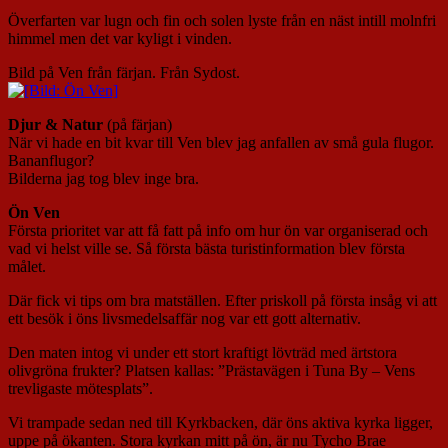
Överfarten var lugn och fin och solen lyste från en näst intill molnfri
himmel men det var kyligt i vinden.
Bild på Ven från färjan. Från Sydost.
Djur & Natur
(på färjan)
När vi hade en bit kvar till Ven blev jag anfallen av små gula flugor.
Bananflugor?
Bilderna jag tog blev inge bra.
Ön Ven
Första prioritet var att få fatt på info om hur ön var organiserad och
vad vi helst ville se. Så första bästa turistinformation blev första
målet.
Där fick vi tips om bra matställen. Efter priskoll på första insåg vi att
ett besök i öns livsmedelsaffär nog var ett gott alternativ.
Den maten intog vi under ett stort kraftigt lövträd med ärtstora
olivgröna frukter? Platsen kallas: ”Prästavägen i Tuna By – Vens
trevligaste mötesplats”.
Vi trampade sedan ned till Kyrkbacken, där öns aktiva kyrka ligger,
uppe på ökanten. Stora kyrkan mitt på ön, är nu Tycho Brae