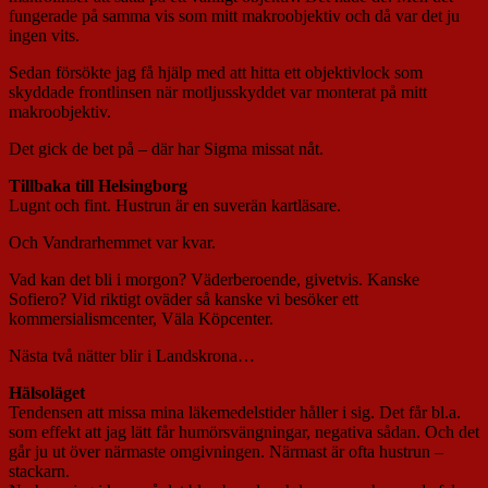
fungerade på samma vis som mitt makroobjektiv och då var det ju
ingen vits.
Sedan försökte jag få hjälp med att hitta ett objektivlock som
skyddade frontlinsen när motljusskyddet var monterat på mitt
makroobjektiv.
Det gick de bet på – där har Sigma missat nåt.
Tillbaka till Helsingborg
Lugnt och fint. Hustrun är en suverän kartläsare.
Och Vandrarhemmet var kvar.
Vad kan det bli i morgon? Väderberoende, givetvis. Kanske
Sofiero? Vid riktigt oväder så kanske vi besöker ett
kommersialismcenter, Väla Köpcenter.
Nästa två nätter blir i Landskrona…
Hälsoläget
Tendensen att missa mina läkemedelstider håller i sig. Det får bl.a.
som effekt att jag lätt får humörsvängningar, negativa sådan. Och det
går ju ut över närmaste omgivningen. Närmast är ofta hustrun –
stackarn.