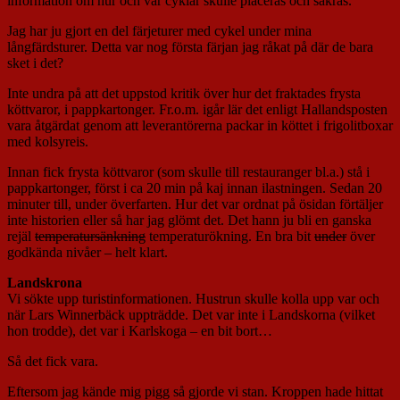
information om hur och var cyklar skulle placeras och säkras.
Jag har ju gjort en del färjeturer med cykel under mina
långfärdsturer. Detta var nog första färjan jag råkat på där de bara
sket i det?
Inte undra på att det uppstod kritik över hur det fraktades frysta
köttvaror, i pappkartonger. Fr.o.m. igår lär det enligt Hallandsposten
vara åtgärdat genom att leverantörerna packar in köttet i frigolitboxar
med kolsyreis.
Innan fick frysta köttvaror (som skulle till restauranger bl.a.) stå i
pappkartonger, först i ca 20 min på kaj innan ilastningen. Sedan 20
minuter till, under överfarten. Hur det var ordnat på ösidan förtäljer
inte historien eller så har jag glömt det. Det hann ju bli en ganska
rejäl
temperatursänkning
temperaturökning. En bra bit
under
över
godkända nivåer – helt klart.
Landskrona
Vi sökte upp turistinformationen. Hustrun skulle kolla upp var och
när Lars Winnerbäck uppträdde. Det var inte i Landskorna (vilket
hon trodde), det var i Karlskoga – en bit bort…
Så det fick vara.
Eftersom jag kände mig pigg så gjorde vi stan. Kroppen hade hittat