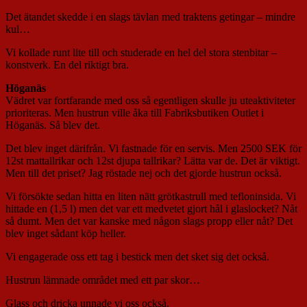
Det ätandet skedde i en slags tävlan med traktens getingar – mindre
kul…
Vi kollade runt lite till och studerade en hel del stora stenbitar –
konstverk. En del riktigt bra.
Höganäs
Vädret var fortfarande med oss så egentligen skulle ju uteaktiviteter
prioriteras. Men hustrun ville åka till Fabriksbutiken Outlet i
Höganäs. Så blev det.
Det blev inget därifrån. Vi fastnade för en servis. Men 2500 SEK för
12st mattallrikar och 12st djupa tallrikar? Lätta var de. Det är viktigt.
Men till det priset? Jag röstade nej och det gjorde hustrun också.
Vi försökte sedan hitta en liten nätt grötkastrull med tefloninsida. Vi
hittade en (1,5 l) men det var ett medvetet gjort hål i glaslocket? Nåt
så dumt. Men det var kanske med någon slags propp eller nåt? Det
blev inget sådant köp heller.
Vi engagerade oss ett tag i bestick men det sket sig det också.
Hustrun lämnade området med ett par skor…
Glass och dricka unnade vi oss också.