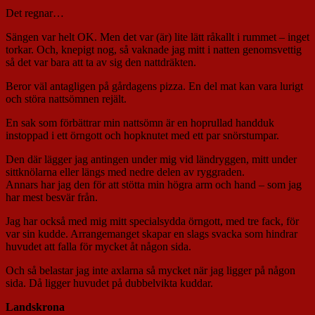
Det regnar…
Sängen var helt OK. Men det var (är) lite lätt råkallt i rummet – inget
torkar. Och, knepigt nog, så vaknade jag mitt i natten genomsvettig
så det var bara att ta av sig den nattdräkten.
Beror väl antagligen på gårdagens pizza. En del mat kan vara lurigt
och störa nattsömnen rejält.
En sak som förbättrar min nattsömn är en hoprullad handduk
instoppad i ett örngott och hopknutet med ett par snörstumpar.
Den där lägger jag antingen under mig vid ländryggen, mitt under
sittknölarna eller längs med nedre delen av ryggraden.
Annars har jag den för att stötta min högra arm och hand – som jag
har mest besvär från.
Jag har också med mig mitt specialsydda örngott, med tre fack, för
var sin kudde. Arrangemanget skapar en slags svacka som hindrar
huvudet att falla för mycket åt någon sida.
Och så belastar jag inte axlarna så mycket när jag ligger på någon
sida. Då ligger huvudet på dubbelvikta kuddar.
Landskrona