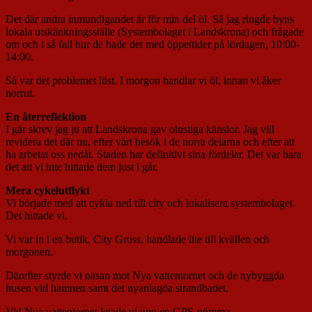
Det där andra inmundigandet är för min del öl. Så jag ringde byns
lokala utskänkningsställe (Systembolaget i Landskrona) och frågade
om och i så fall hur de hade det med öppettider på lördagen, 10:00-
14:00.
Så var det problemet löst. I morgon handlar vi öl, innan vi åker
norrut.
En återreflektion
I går skrev jag ju att Landskrona gav olustiga känslor. Jag vill
revidera det där nu, efter vårt besök i de norra delarna och efter att
ha arbetat oss nedåt. Staden har definitivt sina fördelar. Det var bara
det att vi inte hittade dem just i går.
Mera cykelutflykt
Vi började med att cykla ned till city och lokalisera systembolaget.
Det hittade vi.
Vi var in i en butik, City Gross, handlade lite till kvällen och
morgonen.
Därefter styrde vi näsan mot Nya vattentornet och de nybyggda
husen vid hamnen samt det nyanlagda strandbadet.
Vid Nya vattentornet letade vi upp en GPS-gömma.