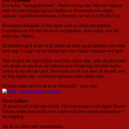
Lite Dramatik
Det kallas ”vardagsdramatik”. Varför vet jag inte. Men en Talgoxe
hade lyckats krångla sig ned mellan en fönsterruta och någon
apparat i medelhavsväxthuset. Utrymmet var väl ca 120x25x7cm.
Personalen kämpade en bra stund med en sådan där gripklo.
Utrymmet var för litet för att få ner gripklon, hela vägen, och lätt
gripa tag i fågeln.
Så tekniken gick ut på att få fågeln att sätta sig på gripklon och följa
med upp. 3-4 ggr var det riktigt nära men fågeln hoppade ned igen.
Men så gick det fågel följde med hela vägen upp, satte sig på kanten
och tittade en stund på sin räddare som förståndigt försökte backa
undan så mycket det gick, med tanke på att hon stod på en pall, och
så flög fågeln upp i växthusets grönska strax under taket.
Försökte hitta den för att ta en frihetsbild – men icke.
Mera Sofiero
Vi passade på att äta mat också. Vid restaurangen som ligger liksom
bakom slottet med utsikt över vattnet och den vackra slottsparken i
sin dalgång.
Jag åt en sallad med parmaskinka.