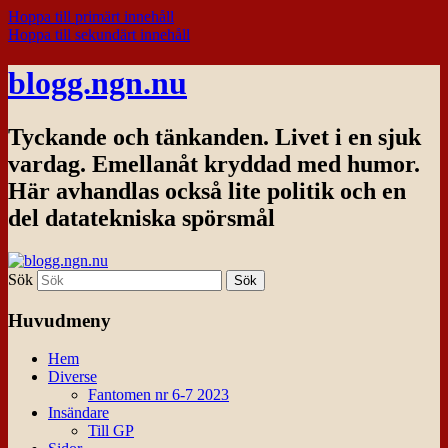
Hoppa till primärt innehåll
Hoppa till sekundärt innehåll
blogg.ngn.nu
Tyckande och tänkanden. Livet i en sjuk
vardag. Emellanåt kryddad med humor.
Här avhandlas också lite politik och en
del datatekniska spörsmål
Sök
Huvudmeny
Hem
Diverse
Fantomen nr 6-7 2023
Insändare
Till GP