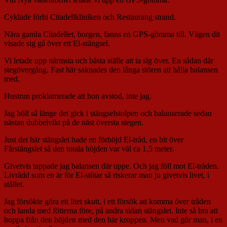
Cyklade förbi Citadellkliniken och Restaurang strand.
Nära gamla Citadellet, borgen, fanns en GPS-gömma till. Vägen dit
visade sig gå över ett El-stängsel.
Vi letade upp närmsta och bästa ställe att ta sig över. En sådan där
stegövergång. Fast här saknades den långa stören att hålla balansen
med.
Hustrun proklamerade att hon avstod, inte jag.
Jag höll så länge det gick i stängselstolpen och balanserade sedan
nästan dubbelvikt på de näst översta stegen.
Just det här stängslet hade en förhöjd El-tråd, en bit över
Fårstängslet så den totala höjden var väl ca 1,5 meter.
Givetvis tappade jag balansen där uppe. Och jag föll mot El-tråden.
Livrädd som en är för El-stötar så riskerar man ju givetvis livet, i
stället.
Jag försökte göra ett litet skutt, i ett försök att komma över tråden
och landa med fötterna före, på andra sidan stängslet. Inte så bra att
hoppa från den höjden med den här kroppen. Men vad gör man, i en