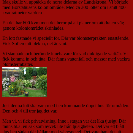
Idag skulle vi upptäcka de norra delarna av Landskrona. Vi började
med Borstahusens koloniområde. Med ca 300 lotter om i snitt 400
kvadratmeter vardera.
En del har 600 kvm men det beror på att planer om att dra en väg
genom koloniområdet skrinlades.
En lott fastnade vi speciellt för. Där var blomsterprakten enastående.
Fick Sofiero att blekna, det är sant.
Vi stannade och berömde innehavare för vad duktiga de varit/är. Vi
fick komma in och titta. Där fanns vattenfall och massor med vackra
blomsterrabatter.
Just denna lott ska vara med i en kommande öppet hus för områden.
Den och 4 till tror jag det var.
Men vi, vi fick privatvisning. Inne i stugan var det lika tjusigt. Där
fanns bl.a. en sak som avvek lite från tjusigheten. Det var ett blått
ljus i en sådan där hållare med väggspegel. Det vara bara det att