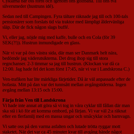
Cyklarna bar oss förbi och igenom öns golfbana. Till öns två
silversmeder (hustruns idé).
Sedan ned till Campingen. Fyra tältare räknade jag till och 100-tals
pensionärer som forslats tid via traktor med lämpligt åldervänliga
släp. Där de fick någon slags buffé.
Vi, eller jag, nöjde mig med kaffe, bulle och en Cola (för 39
SEK(?!)). Hustrun inmundigade en glass.
När vi var på öns västra sida, där man ser Danmark helt nära,
bedömde jag väderutsikterna. Det drog ihop sig till stora
regnchanser. 2-3 timmar sa jag till hustrun. (Klockan var då ca
12:00. Jag hade fel det kom först 17:45, när vi var i Landskrona C.)
Ven-trafiken har lite märkliga färjetider. Då är väl anpassade efter de
bofasta. Mitt på dan var det tunnsått mellan avgångstiderna. Ingen
avgång mellan 13:15 och 15:00.
Färja från Ven till Landskrona
Vi hade inte annat att göra så vi tog in våra cyklar till fållan där man
ska stå i kö för att komma ombord, på färjan. Vi var väl 2:a räknat
efter en flerfamilj med en massa ungar och småcyklar och barnvagn.
Vi satte oss på den varma asfalten och lutade trötta ryggar mott
staketet. När det var ca 45 minuter kvar till avgång hände något