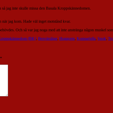
an så jag inte skulle missa den Basala Kroppskännedomen.
n när jag kom. Hade väl inget motstånd kvar.
t behövdes. Och så var jag noga med att inte anstränga någon muskel som i
Kroppskännedom (BK)
,
Besvärsläge
,
Huggorm
,
Kopparödla
,
Snok
,
Tro
*