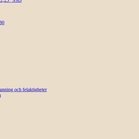
l 2,25″ SSD
80
sanning och felaktigheter
n