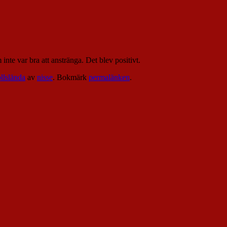
nte var bra att anstränga. Det blev positivt.
llslända
av
nisse
. Bokmärk
permalänken
.