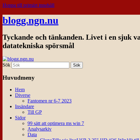
Hoppa till primärt innehåll
blogg.ngn.nu
Tyckande och tänkanden. Livet i en sjuk v
datatekniska spörsmål
Sök
Huvudmeny
Hem
Diverse
Fantomen nr 6-7 2023
Insändare
Till GP
Sidor
99 sätt att optimera ms win 7
Analysarkiv
Data