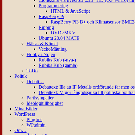
CloneZilla via liveUSB 2.25″ HD (OS Win10) til
Programmering
HTML & JavaScript
RaspBerry Pi
RaspBerry Pi3 B+ och Klimatsensor BME2
Ripping
DVD>MKV
Ubuntu 20.04 MATE
Hälsa- & Klimat
VeckoMätning
Hobby / Nöjen
Rubiks Kub (-nya-)
Rubiks Kub (gamla)
ToDo
Politik
Debatt…
Debattext: Illa att IF Metalls ordförande far men o
Debattext: M gör långtidssjuka till politiska bollträ
Partisympatier
Ideologitillhörighet
Mina Bilder
WordPress
PlugIn’s
WPadmin
Om…