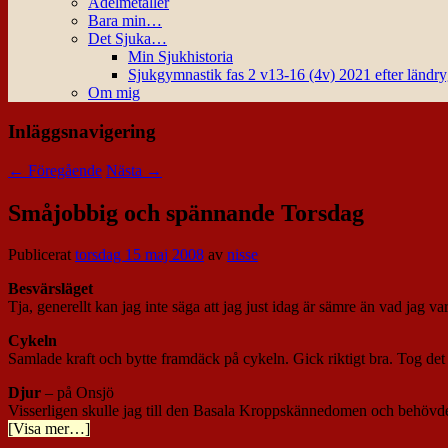
Ädelmetaller
Bara min…
Det Sjuka…
Min Sjukhistoria
Sjukgymnastik fas 2 v13-16 (4v) 2021 efter ländr
Om mig
Inläggsnavigering
←
Föregående
Nästa
→
Småjobbig och spännande Torsdag
Publicerat
torsdag 15 maj 2008
av
nisse
Besvärsläget
Tja, generellt kan jag inte säga att jag just idag är sämre än vad jag va
Cykeln
Samlade kraft och bytte framdäck på cykeln. Gick riktigt bra. Tog det
Djur
– på Onsjö
Visserligen skulle jag till den Basala Kroppskännedomen och behövde
[Visa mer…]