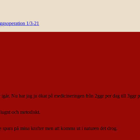
yggsoperation 1/3-21
r igår. Nu har jag ju ökat på medicineringen från 2ggr per dag till 3ggr pe
 lugnt och metodiskt.
 spara på mina krafter men att komma ut i naturen det drog.