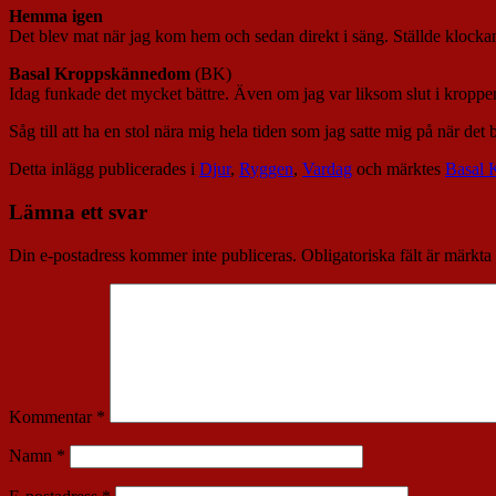
Hemma igen
Det blev mat när jag kom hem och sedan direkt i säng. Ställde klock
Basal Kroppskännedom
(BK)
Idag funkade det mycket bättre. Även om jag var liksom slut i kroppe
Såg till att ha en stol nära mig hela tiden som jag satte mig på när de
Detta inlägg publicerades i
Djur
,
Ryggen
,
Vardag
och märktes
Basal 
Lämna ett svar
Din e-postadress kommer inte publiceras.
Obligatoriska fält är märkta
Kommentar
*
Namn
*