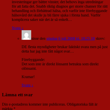
investeringar ger bättre vinster, det behovs inga utredningar
för att fatta det. Snabb riktig diagnos ger storre chanser för rätt
behandling och förbättrad hälsa, och varför inte förebyggande
hälsovård det skulle ju bli färre sjuka i första hand. Varför
komplicera saker när det är så enkelt…
Svara
↓
nisse
den
söndag 6 juli 2008 kl. 18:25 18
skrev:
DE flesta myndigheter brukar faktiskt svara men på just
detta har jag inte fått något svar…
Förebyggande:
Det som inte är direkt lönsamt betrakta som direkt
olönsamt.
Kramar!
Svara
↓
Lämna ett svar
Din e-postadress kommer inte publiceras.
Obligatoriska fält är
märkta
*