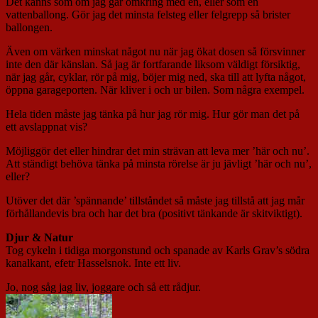
Det känns som om jag går omkring med en, eller som en
vattenballong. Gör jag det minsta felsteg eller felgrepp så brister
ballongen.
Även om värken minskat något nu när jag ökat dosen så försvinner
inte den där känslan. Så jag är fortfarande liksom väldigt försiktig,
när jag går, cyklar, rör på mig, böjer mig ned, ska till att lyfta något,
öppna garageporten. När kliver i och ur bilen. Som några exempel.
Hela tiden måste jag tänka på hur jag rör mig. Hur gör man det på
ett avslappnat vis?
Möjliggör det eller hindrar det min strävan att leva mer ’här och nu’.
Att ständigt behöva tänka på minsta rörelse är ju jävligt ’här och nu’,
eller?
Utöver det där ’spännande’ tillståndet så måste jag tillstå att jag mår
förhållandevis bra och har det bra (positivt tänkande är skitviktigt).
Djur & Natur
Tog cykeln i tidiga morgonstund och spanade av Karls Grav’s södra
kanalkant, efetr Hasselsnok. Inte ett liv.
Jo, nog såg jag liv, joggare och så ett rådjur.