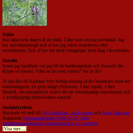
Städa
Har ägna hela dagen åt att städa. Låter som om jag storstädat. Jag
har slarvdammsugit och så har jag städat toaletterna efter
normalnorm. Och så har det skett i omgångar med lång vila emellan.
Handla
Innan jag handlade var jag till ett hamburgerhak och frossade lite.
Köpte en trisslot. Vilka är det som vinner? Var är de?
Vi ska åka till Karlstad över lördag-söndag så det handlades bara det
nödvändigaste; en grön längd (Prinsess), 3 liter mjölk, 1 liter
filmjölk, 6st energidryck (krävs för ett vetenskapligt experiment) och
1 st miljöfarligt bubbelvatten naturell.
Socialstyrelsen
Skickade ett mejl till:
Bo Lindblom
,
Jan Larsson
och
Anna Ericsson
Angående
Pressmeddelande 2008-05-15 : Det
försäkringsmedicinska beslutsstödet är nu komplett
[Visa mer…]