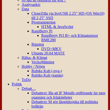
99 sätt att optimera ms win 7
Analysarkiv
Data
CloneZilla via liveUSB 2.25″ HD (OS Win10)
till 2,25″ SSD
Programmering
HTML & JavaScript
RaspBerry Pi
RaspBerry Pi3 B+ och Klimatsensor
BME280
Ripping
DVD>MKV
Ubuntu 20.04 MATE
Hälsa- & Klimat
VeckoMätning
Hobby / Nöjen
Rubiks Kub (-nya-)
Rubiks Kub (gamla)
ToDo
Politik
Debatt…
Debattext: Illa att IF Metalls ordförande far men
osanning och felaktigheter
Debattext: M gör långtidssjuka till politiska
bollträn