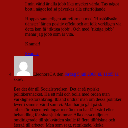
I min värld är alla jobb lika mycket värda. Tas något
bort i något led så påverkas alla efterföljande.
Hoppas sannerligen att reformen med ’Hushållsnära
tjänster’ får en positiv effekt och att folk verkligen via
detta kan få ’riktiga jobb’. Och med ’riktiga jobb’
menar jag jobb som är vita.
Kramar!
Svara
↓
EleonoraCA
den
lördag 5 juli 2008 kl. 11:05 11
skrev:
Bra det där till Socialstyrelsen. Det är så typiskt
politikersnacket. Ha ett mål och bolla med orden utan
värklighetsförankring. Ibland undrar man om dessa politiker
lever i samma värld som vi. Man har ju gått på sk
arbetsförmågeutredningar mer än man har fått vård eller
behandling för sina sjukdommar. Alla dessa miljoner
omdirigerade till sjukvården skulle få flera tillfriskna och
återgå till arbetet. Men som sagt, rättriktade, kloka