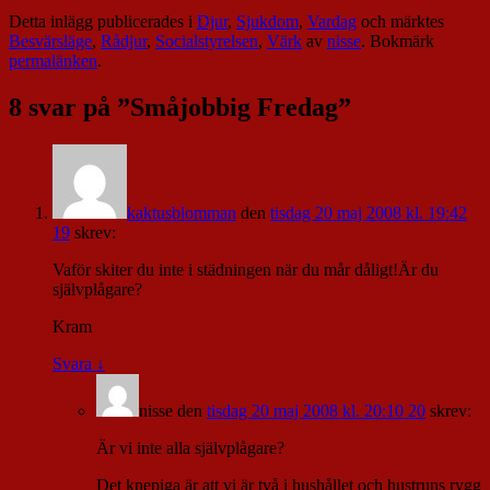
Detta inlägg publicerades i
Djur
,
Sjukdom
,
Vardag
och märktes
Besvärsläge
,
Rådjur
,
Socialstyrelsen
,
Värk
av
nisse
. Bokmärk
permalänken
.
8 svar på ”
Småjobbig Fredag
”
kaktusblomman
den
tisdag 20 maj 2008 kl. 19:42
19
skrev:
Vaför skiter du inte i städningen när du mår dåligt!Är du
självplågare?
Kram
Svara
↓
nisse
den
tisdag 20 maj 2008 kl. 20:10 20
skrev:
Är vi inte alla självplågare?
Det knepiga är att vi är två i hushållet och hustruns rygg