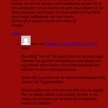
framtid. En del vill fortsätta med hushållsnära tjenster för de
trivs med jobbet och de familjer de utför dessa tjänster åt. De
flesta behandlas med respekt och tacksamhet och har blivit
som familje medlemmar eller tom vänner.
Så inte allt är negativt innom den sektor 🙂
Kramar
Svara
↓
nisse
den
måndag 23 juni 2008 kl. 15:19 15
skrev:
Har aldrig ”sett ner” på något jobb över huvudet taget.
Däremot har jag blivit förbannad ett antal gånger när
jag jobbade inom vården och avdelningsstädare inte
räknades in som avdelningspersonal.
Sedan blev jag lömsk när de ändrade beteckningen från
’städare’ till ’hygientekniker’.
Städarna själva var stolta över sitt jobb och sin uppgift.
Det var många städare som undrade om inte vi var
tokiga som jobbade med att torka skit i rumpan på
tanter och farbröder.