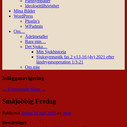
Partisympatier
Ideologitillhörighet
Mina Bilder
WordPress
PlugIn’s
WPadmin
Om…
Ädelmetaller
Bara min…
Det Sjuka…
Min Sjukhistoria
Sjukgymnastik fas 2 v13-16 (4v) 2021 efter
ländryggsoperation 1/3-21
Om mig
Inläggsnavigering
←
Föregående
Nästa
→
Småjobbig Fredag
Publicerat
fredag 16 maj 2008
av
nisse
Besvärsläget