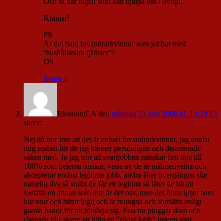
Och vi har ingen som kan hjälpa oss i övrigt.
Kramar!
PS
Är det bara invandrarkvinnor som jobbar med
’hushållsnära tjänster’?
DS
Svara
↓
EleonoraCA
den
måndag 23 juni 2008 kl. 13:29 13
skrev:
Nej då tror inte att det är enbart invandrarkvinnor, jag uttalar
mig endast för de jag känner personligen och diskuterade
saken med. Jo jag tror att svartjobben minskar fast inte till
100% som tjejerna önskar, vissa av de är målmedvetna och
akcepterar endast legitima jobb, andra låter övergången ske
naturlig dvs så snabt de får ett legitimt så låter de bli att
fotsätta en annan som inte är det osv. men det finns tjejer som
har otur och hittar inga och är tvungna och fortsätta enligt
gamla banor för att försörja sig. Fast nu pluggar dom och
chansen blir storre att hitta ett ”riktig jobb” innom snar