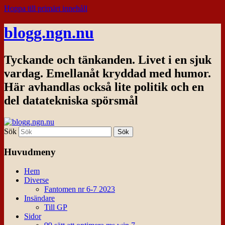
Hoppa till primärt innehåll
blogg.ngn.nu
Tyckande och tänkanden. Livet i en sjuk
vardag. Emellanåt kryddad med humor.
Här avhandlas också lite politik och en
del datatekniska spörsmål
Sök
Huvudmeny
Hem
Diverse
Fantomen nr 6-7 2023
Insändare
Till GP
Sidor