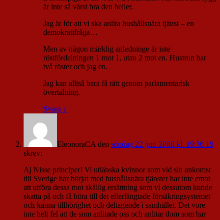
är inte så värst bra den heller.
Jag är för att vi ska anlita hushållsnära tjänst – en
demokratifråga…
Men av någon märklig anledninge är inte
röstfördelningen 1 mot 1, utan 2 mot en. Hustrun har
två röster och jag en.
Jag kan alltså bara få rätt genom parlamentarisk
övertalning.
Svara
↓
EleonoraCA
den
söndag 22 juni 2008 kl. 19:36 19
skrev:
Aj Nisse principer! Vi utlänska kvinnor som vid sin ankomst
till Sverige har börjat med hushållsnära tjänster har inte emot
att utföra dessa mot skällig ersättning som vi dessutom kunde
skatta på och få höra till det efterlängtade försäkringsystemet
och känna tillhörighet och deltagende i samhället. Det vore
inte helt fel att de som anlitade oss och anlitar dom som har