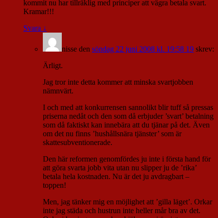
kommit nu har tillräklig med principer att vägra betala svart.
Kramar!!!
Svara
↓
nisse
den
söndag 22 juni 2008 kl. 19:58 19
skrev:
Ärligt.
Jag tror inte detta kommer att minska svartjobben
nämnvärt.
I och med att konkurrensen sannolikt blir tuff så pressas
priserna nedåt och den som då erbjuder ’svart’ betalning
som då faktiskt kan innebära att du tjänar på det. Även
om det nu finns ’hushållsnära tjänster’ som är
skattesubventionerade.
Den här reformen genomfördes ju inte i första hand för
att göra svarta jobb vita utan nu slipper ju de ’rika’
betala hela kostnaden. Nu är det ju avdragbart –
toppen!
Men, jag tänker mig en möjlighet att ’gilla läget’. Orkar
inte jag städa och hustrun inte heller mår bra av det.