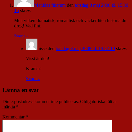
Matildas fikarum
den
torsdag 8 maj 2008 kl. 15:30
15
skrev:
Men vilken dramatisk, romantisk och vacker liten historia du
drog! Vad fint.
Svara
↓
nisse
den
torsdag 8 maj 2008 kl. 19:07 19
skrev:
Visst är den!
Kramar!
Svara
↓
Lämna ett svar
Din e-postadress kommer inte publiceras.
Obligatoriska fält är
märkta
*
Kommentar
*