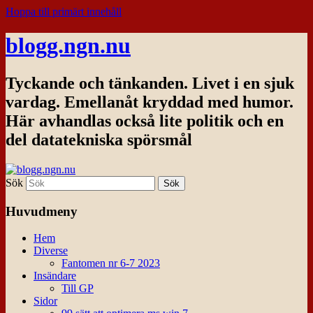
Hoppa till primärt innehåll
blogg.ngn.nu
Tyckande och tänkanden. Livet i en sjuk
vardag. Emellanåt kryddad med humor.
Här avhandlas också lite politik och en
del datatekniska spörsmål
Sök
Huvudmeny
Hem
Diverse
Fantomen nr 6-7 2023
Insändare
Till GP
Sidor