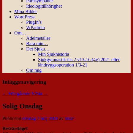
Partisympatier
Ideologitillhörighet
Mina Bilder
WordPress
PlugIn’s
WPadmin
Om…
Ädelmetaller
Bara min…
Det Sjuka…
Min Sjukhistoria
Sjukgymnastik fas 2 v13-16 (4v) 2021 efter
ländryggsoperation 1/3-21
Om mig
Inläggsnavigering
←
Föregående
Nästa
→
Solig Onsdag
Publicerat
onsdag 7 maj 2008
av
nisse
Besvärsläget