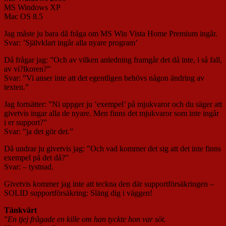
MS Windows XP
Mac OS 8.5
Jag måste ju bara då fråga om MS Win Vista Home Premium ingår.
Svar: ’Självklart ingår alla nyare program’
Då frågar jag: ”Och av vilken anledning framgår det då inte, i så fall,
av vi?lkoren?”
Svar: ”Vi anser inte att det egentligen behövs någon ändring av
texten.”
Jag fortsätter: ”Ni uppger ju ’exempel’ på mjukvaror och du säger att
givetvis ingar alla de nyare. Men finns det mjukvaror som inte ingår
i er support?”
Svar: ”ja det gör det.”
Då undrar ju givetvis jag: ”Och vad kommer det sig att det inte finns
exempel på det då?”
Svar: – tystnad.
Givetvis kommer jag inte att teckna den där supportförsäkringen –
SOLID supportförsäkring: Släng dig i väggen!
Tänkvärt
”
En tjej frågade en kille om han tyckte hon var söt.