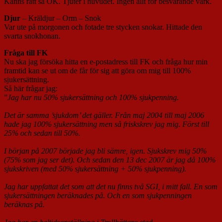
Känns rätt så OK. Tjuter i huvudet. Ingen allt för besvärande värk.
Djur
– Kräldjur – Orm – Snok
Var ute på morgonen och fotade tre stycken snokar. Hittade den
svarta snokhonan.
Fråga till FK
Nu ska jag försöka hitta en e-postadress till FK och fråga hur min
framtid kan se ut om de får för sig att göra om mig till 100%
sjukersättning.
Så här frågar jag:
”
Jag har nu 50% sjukersättning och 100% sjukpenning.
Det är samma ’sjukdom’ det gäller. Från maj 2004 till maj 2006
hade jag 100% sjukersättning men så friskskrev jag mig. Först till
25% och sedan till 50%.
I början på 2007 började jag bli sämre, igen. Sjukskrev mig 50%
(75% som jag ser det). Och sedan den 13 dec 2007 är jag då 100%
sjukskriven (med 50% sjukersättning + 50% sjukpenning).
Jag har uppfattat det som att det nu finns två SGI, i mitt fall. En som
sjukersättningen beräknades på. Och en som sjukpenningen
beräknas på.