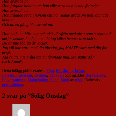
Han svarade nä.
Hon frågade honom om han ville vara med henne för evigt.
Han svarade nä.
Hon frågade sedan honom om han skulle gråta om hon lämnade
honom.
Och än en gång blev svaret nä.
Hon hade nu hört nog och gick därifrån med tårar som strömmade
nerför hennes kinder, men då tog killen hennes arm och sa;
Du är inte söt, du är vacker.
Jag vill inte vara med dig förevigt, jag MÅSTE vara med dig för
evigt.
Jag skulle inte gråta om du lämnade mig, jag skulle dö.
”
(tack Anna!)
Detta inlägg publicerades i
Djur
,
Försäkringsbolag
,
Försäkringskassan
,
Ryggen
,
Tänkvärt
och märktes
Besvärsläge
,
Sjukersättning
,
Sjukpenning
,
Skatt
,
Snok
av
nisse
. Bokmärk
permalänken
.
2 svar på ”
Solig Onsdag
”