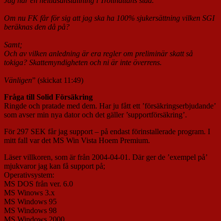
Jag har en heltidsanställning i Trollhättans stad.
Om nu FK får för sig att jag ska ha 100% sjukersättning vilken SGI
beräknas den då på?
Samt;
Och av vilken anledning är era regler om preliminär skatt så
tokiga? Skattemyndigheten och ni är inte överrens.
Vänligen
” (skickat 11:49)
Fråga till Solid Försäkring
Ringde och pratade med dem. Har ju fått ett ’försäkringserbjudande’
som avser min nya dator och det gäller ’supportförsäkring’.
För 297 SEK får jag support – på endast förinstallerade program. I
mitt fall var det MS Win Vista Hoem Premium.
Läser villkoren, som är från 2004-04-01. Där ger de ’exempel på’
mjukvaror jag kan få support på;
Operativsystem:
MS DOS från ver. 6.0
MS Winows 3.x
MS Windows 95
MS Windows 98
MS Windows 2000