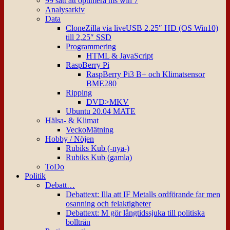
99 sätt att optimera ms win 7
Analysarkiv
Data
CloneZilla via liveUSB 2.25″ HD (OS Win10)
till 2,25″ SSD
Programmering
HTML & JavaScript
RaspBerry Pi
RaspBerry Pi3 B+ och Klimatsensor
BME280
Ripping
DVD>MKV
Ubuntu 20.04 MATE
Hälsa- & Klimat
VeckoMätning
Hobby / Nöjen
Rubiks Kub (-nya-)
Rubiks Kub (gamla)
ToDo
Politik
Debatt…
Debattext: Illa att IF Metalls ordförande far men
osanning och felaktigheter
Debattext: M gör långtidssjuka till politiska
bollträn