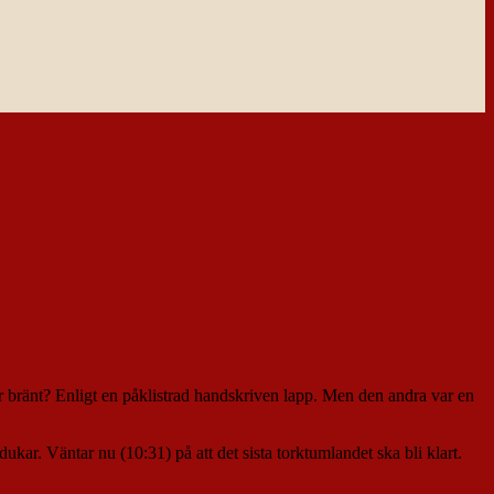
tar bränt? Enligt en påklistrad handskriven lapp. Men den andra var en
dukar. Väntar nu (10:31) på att det sista torktumlandet ska bli klart.