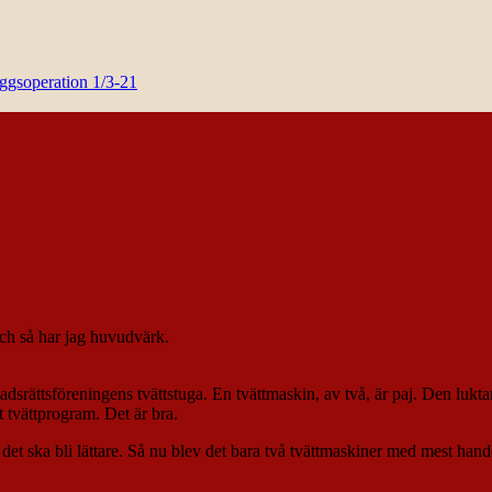
yggsoperation 1/3-21
Och så har jag huvudvärk.
stadsrättsföreningens tvättstuga. En tvättmaskin, av två, är paj. Den luk
t tvättprogram. Det är bra.
t det ska bli lättare. Så nu blev det bara två tvättmaskiner med mest hand