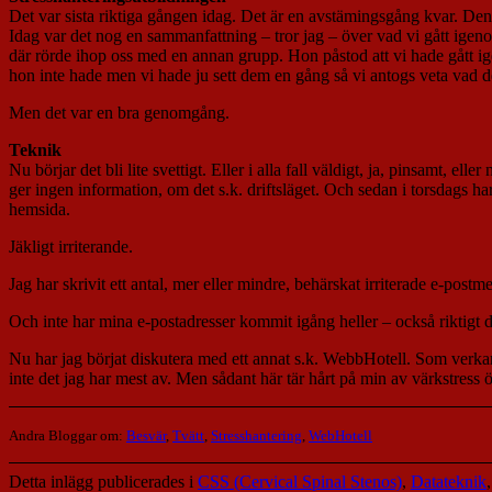
Det var sista riktiga gången idag. Det är en avstämingsgång kvar. Den 1
Idag var det nog en sammanfattning – tror jag – över vad vi gått igeno
där rörde ihop oss med en annan grupp. Hon påstod att vi hade gått i
hon inte hade men vi hade ju sett dem en gång så vi antogs veta vad d
Men det var en bra genomgång.
Teknik
Nu börjar det bli lite svettigt. Eller i alla fall väldigt, ja, pinsamt, eller
ger ingen information, om det s.k. driftsläget. Och sedan i torsdags har
hemsida.
Jäkligt irriterande.
Jag har skrivit ett antal, mer eller mindre, behärskat irriterade e-postmed
Och inte har mina e-postadresser kommit igång heller – också riktigt d
Nu har jag börjat diskutera med ett annat s.k. WebbHotell. Som verka
inte det jag har mest av. Men sådant här tär hårt på min av värkstress
Andra Bloggar om:
Besvär
,
Tvätt
,
Stresshantering
,
WebHotell
Detta inlägg publicerades i
CSS (Cervical Spinal Stenos)
,
Datateknik