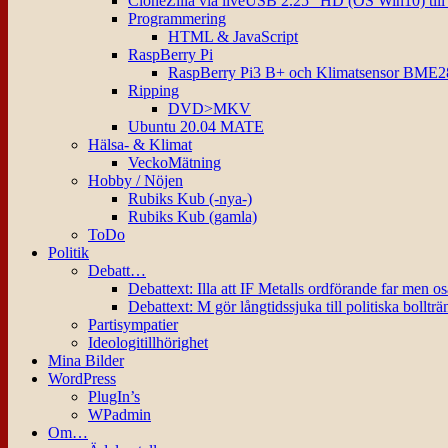
CloneZilla via liveUSB 2.25″ HD (OS Win10) til
Programmering
HTML & JavaScript
RaspBerry Pi
RaspBerry Pi3 B+ och Klimatsensor BME2
Ripping
DVD>MKV
Ubuntu 20.04 MATE
Hälsa- & Klimat
VeckoMätning
Hobby / Nöjen
Rubiks Kub (-nya-)
Rubiks Kub (gamla)
ToDo
Politik
Debatt…
Debattext: Illa att IF Metalls ordförande far men o
Debattext: M gör långtidssjuka till politiska bollträ
Partisympatier
Ideologitillhörighet
Mina Bilder
WordPress
PlugIn’s
WPadmin
Om…