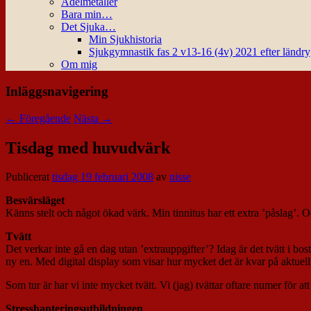
Ädelmetaller
Bara min…
Det Sjuka…
Min Sjukhistoria
Sjukgymnastik fas 2 v13-16 (4v) 2021 efter ländr
Om mig
Inläggsnavigering
←
Föregående
Nästa
→
Tisdag med huvudvärk
Publicerat
tisdag 19 februari 2008
av
nisse
Besvärsläget
Känns stelt och något ökad värk. Min tinnitus har ett extra ’påslag’. 
Tvätt
Det verkar inte gå en dag utan ’extrauppgifter’? Idag är det tvätt i bo
ny en. Med digital display som visar hur mycket det är kvar på aktuell
Som tur är har vi inte mycket tvätt. Vi (jag) tvättar oftare numer för at
Stresshanteringsutbildningen