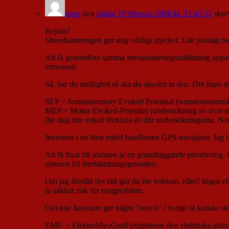
nisse
den
tisdag 19 februari 2008 kl. 21:45 21
skre
Hejsan!
Stresshanteringen ger mig väldigt mycket. Lite jobbigt bar
Att få genomföra samma stresshanteringsutbildning anpas
intressent.
Så, har du möjlighet så ska du absolut ta den. Det finns ing
SEP = Somatosensory Evoked Potential (somatosensoriska
MEP = Motor-Evoked-Potential (undersökning av övre 
[be mig inte enkelt förklara de där undersökningarna, N
Investera i en liten enkel handburen GPS-navigator. Jag 
Att få fixat till sömnen är en grundläggande prioritering. 
sömnen bli återhämtningsperioden.
Om jag förstått det rätt gör du lite tvärtom, eller? Ingen
ju såklart risk för magproblem.
Om inte Imovane ger några ’besvär’ i övrigt så kanske det är
EMG = ElektroMyoGrafi (registrerar den elektriska aktivi