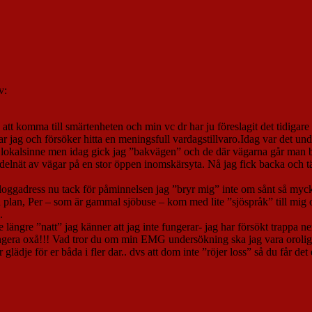
v:
a att komma till smärtenheten och min vc dr har ju föreslagit det tidiga
 jag och försöker hitta en meningsfull vardagstillvaro.Idag var det un
t gott lokalsinne men idag gick jag ”bakvägen” och de där vägarna går man
 spindelnät av vägar på en stor öppen inomskärsyta. Nå jag fick backa oc
tt Bloggadress nu tack för påminnelsen jag ”bryr mig” inte om sånt så myc
 plan, Per – som är gammal sjöbuse – kom med lite ”sjöspråk” till mig 
.
e längre ”natt” jag känner att jag inte fungerar- jag har försökt trappa 
ungera oxå!!! Vad tror du om min EMG undersökning ska jag vara orolig??
glädje för er båda i fler dar.. dvs att dom inte ”röjer loss” så du får det