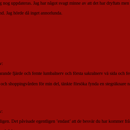
g nog uppdateras. Jag har något svagt minne av att det har dryftats me
änd. Jag hörde då inget annorlunda.
v:
rande fjärde och femte lumbalnerv och första sakralnerv vä sida och fe
 och shoppingvården för min del, tänkte försöka fynda en stegräknare 
v:
igen. Det påvisade egentligen ’endast’ att de besvär du har kommer frå