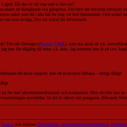
 april. Då ska vi väl visa vad vi lärt oss?
m under de föregående sex gångerna. Det blev lite förvirrat eftersom ba
genom saker som då i alla fall för mig var helt främmande. Och sedan h
et vad som avsågs. Det var också lite förvirrande.
 nåt? Det där företaget (
Proinet+O&K
), som ska sköta de s.k. serverhår
 jag inte fått tillgång till mina s.k. data. Jag kommer inte åt att t.ex. 
delande till deras support. Inte ett livstecken tillbaka – riktigt dåligt!
åligt.
r ha lite mer säkerhetsmedvetande och kompetens. Men det blir mer än d
 överansträngda nervtrådar. Så det är säkert värt pengarna. Blivande Web
,
Vardag
och märktes
Besvärsläge
,
Stresshanteringsutbildning
,
WebbHot