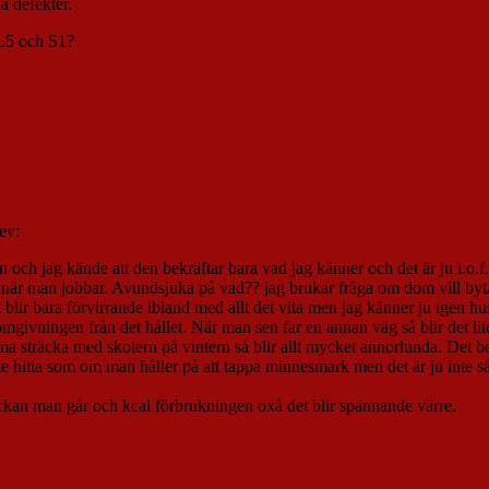
a defekter.
 L5 och S1?
ev:
ch jag kände att den bekräftar bara vad jag känner och det är ju i.o.f.s s
 när man jobbar. Avundsjuka på vad?? jag brukar fråga om dom vill byt
ir bara förvirrande ibland med allt det vita men jag känner ju igen huse
omgivningen från det hållet. När man sen far en annan väg så blir det l
träcka med skotern på vintern så blir allt mycket annorlunda. Det ber
t inte hitta som om man håller på att tappa minnesmark men det är ju int
äckan man går och kcal förbrukningen oxå det blir spännande värre.