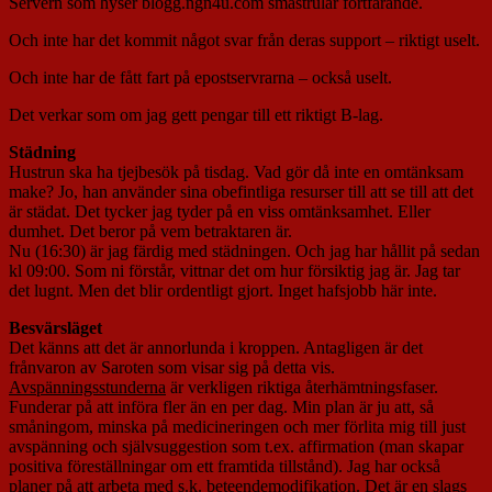
Servern som hyser blogg.ngn4u.com småstrular fortfarande.
Och inte har det kommit något svar från deras support – riktigt uselt.
Och inte har de fått fart på epostservrarna – också uselt.
Det verkar som om jag gett pengar till ett riktigt B-lag.
Städning
Hustrun ska ha tjejbesök på tisdag. Vad gör då inte en omtänksam
make? Jo, han använder sina obefintliga resurser till att se till att det
är städat. Det tycker jag tyder på en viss omtänksamhet. Eller
dumhet. Det beror på vem betraktaren är.
Nu (16:30) är jag färdig med städningen. Och jag har hållit på sedan
kl 09:00. Som ni förstår, vittnar det om hur försiktig jag är. Jag tar
det lugnt. Men det blir ordentligt gjort. Inget hafsjobb här inte.
Besvärsläget
Det känns att det är annorlunda i kroppen. Antagligen är det
frånvaron av Saroten som visar sig på detta vis.
Avspänningsstunderna
är verkligen riktiga återhämtningsfaser.
Funderar på att införa fler än en per dag. Min plan är ju att, så
småningom, minska på medicineringen och mer förlita mig till just
avspänning och självsuggestion som t.ex. affirmation (man skapar
positiva föreställningar om ett framtida tillstånd). Jag har också
planer på att arbeta med s.k. beteendemodifikation. Det är en slags