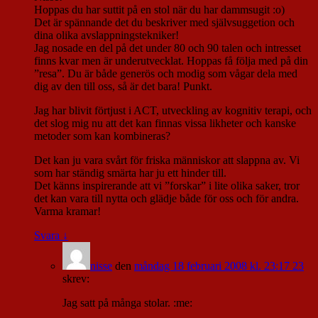
Hoppas du har suttit på en stol när du har dammsugit :o)
Det är spännande det du beskriver med självsuggetion och
dina olika avslappningstekniker!
Jag nosade en del på det under 80 och 90 talen och intresset
finns kvar men är underutvecklat. Hoppas få följa med på din
”resa”. Du är både generös och modig som vågar dela med
dig av den till oss, så är det bara! Punkt.
Jag har blivit förtjust i ACT, utveckling av kognitiv terapi, och
det slog mig nu att det kan finnas vissa likheter och kanske
metoder som kan kombineras?
Det kan ju vara svårt för friska människor att slappna av. Vi
som har ständig smärta har ju ett hinder till.
Det känns inspirerande att vi ”forskar” i lite olika saker, tror
det kan vara till nytta och glädje både för oss och för andra.
Varma kramar!
Svara
↓
nisse
den
måndag 18 februari 2008 kl. 23:17 23
skrev:
Jag satt på många stolar. :me: