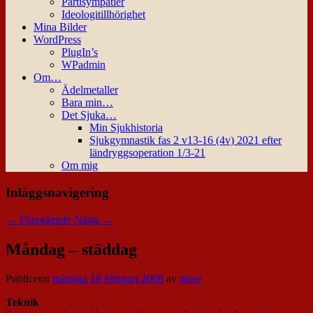
Partisympatier
Ideologitillhörighet
Mina Bilder
WordPress
PlugIn’s
WPadmin
Om…
Ädelmetaller
Bara min…
Det Sjuka…
Min Sjukhistoria
Sjukgymnastik fas 2 v13-16 (4v) 2021 efter
ländryggsoperation 1/3-21
Om mig
Inläggsnavigering
←
Föregående
Nästa
→
Måndag – städdag
Publicerat
måndag 18 februari 2008
av
nisse
Teknik