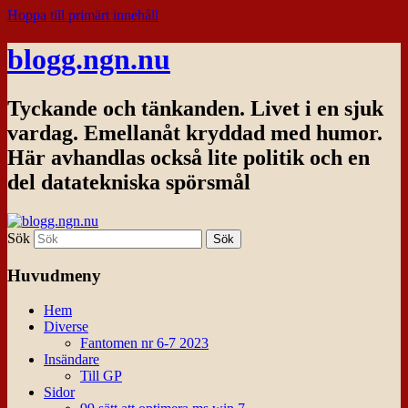
Hoppa till primärt innehåll
blogg.ngn.nu
Tyckande och tänkanden. Livet i en sjuk
vardag. Emellanåt kryddad med humor.
Här avhandlas också lite politik och en
del datatekniska spörsmål
Sök
Huvudmeny
Hem
Diverse
Fantomen nr 6-7 2023
Insändare
Till GP
Sidor