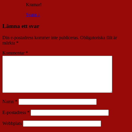
Kramar!
Svara
↓
Lämna ett svar
Din e-postadress kommer inte publiceras.
Obligatoriska fält är
märkta
*
Kommentar
*
Namn
*
E-postadress
*
Webbplats