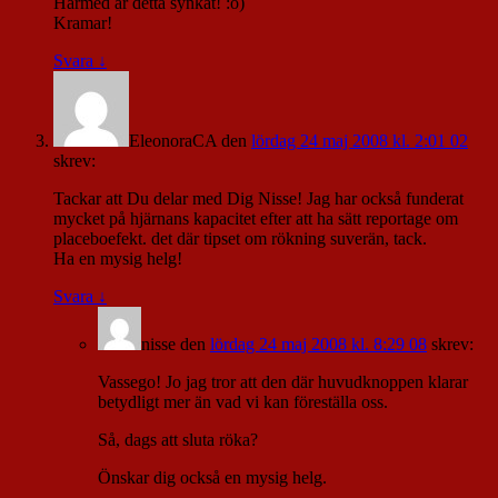
Härmed är detta synkat! :o)
Kramar!
Svara
↓
EleonoraCA
den
lördag 24 maj 2008 kl. 2:01 02
skrev:
Tackar att Du delar med Dig Nisse! Jag har också funderat
mycket på hjärnans kapacitet efter att ha sätt reportage om
placeboefekt. det där tipset om rökning suverän, tack.
Ha en mysig helg!
Svara
↓
nisse
den
lördag 24 maj 2008 kl. 8:29 08
skrev:
Vassego! Jo jag tror att den där huvudknoppen klarar
betydligt mer än vad vi kan föreställa oss.
Så, dags att sluta röka?
Önskar dig också en mysig helg.