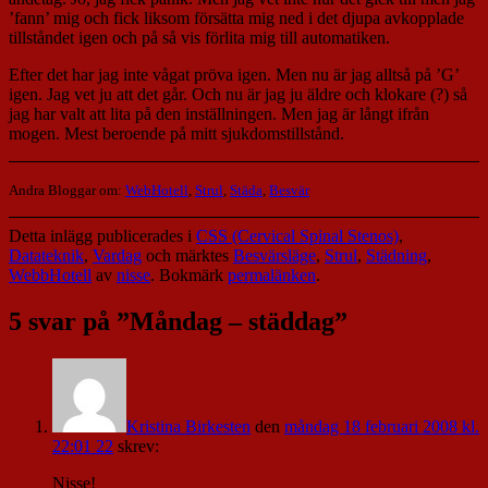
’fann’ mig och fick liksom försätta mig ned i det djupa avkopplade
tillståndet igen och på så vis förlita mig till automatiken.
Efter det har jag inte vågat pröva igen. Men nu är jag alltså på ’G’
igen. Jag vet ju att det går. Och nu är jag ju äldre och klokare (?) så
jag har valt att lita på den inställningen. Men jag är långt ifrån
mogen. Mest beroende på mitt sjukdomstillstånd.
Andra Bloggar om:
WebHotell
,
Strul
,
Städa
,
Besvär
Detta inlägg publicerades i
CSS (Cervical Spinal Stenos)
,
Datateknik
,
Vardag
och märktes
Besvärsläge
,
Strul
,
Städning
,
WebbHotell
av
nisse
. Bokmärk
permalänken
.
5 svar på ”
Måndag – städdag
”
Kristina Birkesten
den
måndag 18 februari 2008 kl.
22:01 22
skrev:
Nisse!