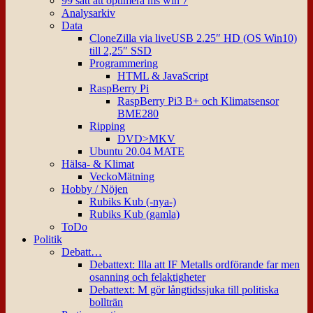
99 sätt att optimera ms win 7
Analysarkiv
Data
CloneZilla via liveUSB 2.25″ HD (OS Win10)
till 2,25″ SSD
Programmering
HTML & JavaScript
RaspBerry Pi
RaspBerry Pi3 B+ och Klimatsensor
BME280
Ripping
DVD>MKV
Ubuntu 20.04 MATE
Hälsa- & Klimat
VeckoMätning
Hobby / Nöjen
Rubiks Kub (-nya-)
Rubiks Kub (gamla)
ToDo
Politik
Debatt…
Debattext: Illa att IF Metalls ordförande far men
osanning och felaktigheter
Debattext: M gör långtidssjuka till politiska
bollträn