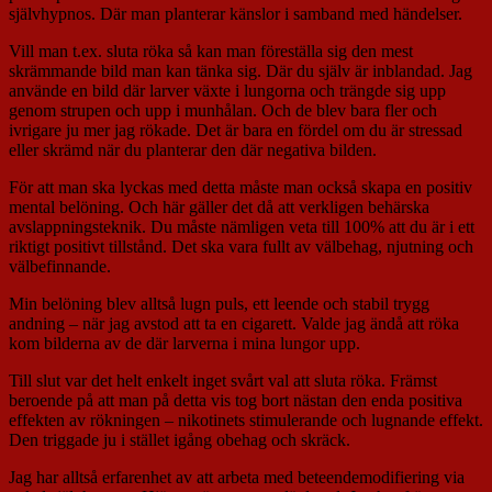
självhypnos. Där man planterar känslor i samband med händelser.
Vill man t.ex. sluta röka så kan man föreställa sig den mest
skrämmande bild man kan tänka sig. Där du själv är inblandad. Jag
använde en bild där larver växte i lungorna och trängde sig upp
genom strupen och upp i munhålan. Och de blev bara fler och
ivrigare ju mer jag rökade. Det är bara en fördel om du är stressad
eller skrämd när du planterar den där negativa bilden.
För att man ska lyckas med detta måste man också skapa en positiv
mental belöning. Och här gäller det då att verkligen behärska
avslappningsteknik. Du måste nämligen veta till 100% att du är i ett
riktigt positivt tillstånd. Det ska vara fullt av välbehag, njutning och
välbefinnande.
Min belöning blev alltså lugn puls, ett leende och stabil trygg
andning – när jag avstod att ta en cigarett. Valde jag ändå att röka
kom bilderna av de där larverna i mina lungor upp.
Till slut var det helt enkelt inget svårt val att sluta röka. Främst
beroende på att man på detta vis tog bort nästan den enda positiva
effekten av rökningen – nikotinets stimulerande och lugnande effekt.
Den triggade ju i stället igång obehag och skräck.
Jag har alltså erfarenhet av att arbeta med beteendemodifiering via