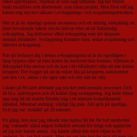
enkel självhypnos. Hjärnan är som sagt lättlurad. Jag har främst
tänkt modifiera mitt ätbeteende, som nästa projekt. Men först vill jag
känna mig mycket säkrare i avslappnings- och avspänningstekniken.
Här är ju de ständigt spända musklerna och ett ständig värkpåslag en
klart besvärande faktor om du strävar efter att nå fullständig
avkoppling. Jag definierar alltså avkoppling som det djupaste
mentalt tillståndet. Avslappning kommer först, sedan avspänning och
därefter avkoppling.
När du befinner dig i denna avkopplingsfas så är du egentligen i
djup hypnos eller så nära koma du medvetet kan komma. Hjärnan är
frikopplad från ansvar och du kan i det tillståndet välja att inte känna
kroppen. Det bygger på att du måste lita på kroppens autonomitet
(att den t.ex. andas i sin egen takt och inte när du vill).
I slutet på 80-talet arbetade jag mycket med mentala processer. Och
då bl.a. självhypnos och då kallad djup avslappning. Jag hade tränat
upp mig till att snabbt försätta mig i ett närmast komaliknande
tillstånd. Minimal andning, väldigt låg puls. Allt gick på sparlåga.
Och jag var ’inställd’ på 20 minuter.
En gång, den sista jag, råkade min hjärna bli lite för fort medveten.
Jag ’vaknade’ alltså någon bråkdels sekund för tidigt och upptäckte
att jag inte kunde andas. Jag kunde alltså inte med viljan ta ett
andetag. Jo, jag fick panik. Men jag vet inte hur det gick till men jag