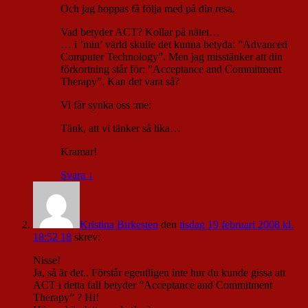
Och jag hoppas få följa med på din resa.
Vad betyder ACT? Kollar på nätet…
… i ’min’ värld skulle det kunna betyda: ”Advanced
Computer Technology”. Men jag misstänker att din
förkortning står för: ”Acceptance and Commitment
Therapy”. Kan det vara så?
Vi får synka oss :me:
Tänk, att vi tänker så lika…
Kramar!
Svara
↓
Kristina Birkesten
den
tisdag 19 februari 2008 kl.
18:52 18
skrev:
Nisse!
Ja, så är det.. Förstår egentligen inte hur du kunde gissa att
ACT i detta fall betyder ”Acceptance and Commitment
Therapy” ? Hi!