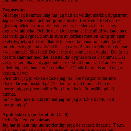
Dygnsrytm
Så länge jag kommer ihåg har jag haft en väldigt märklig dygnsrytm.
Jag är både kvälls- och morgonmänniska. Läste en artikel där det
gjorts upptäckter om att vi i våra gener, i cellerna, har en slags
dygnsrytmklocka. Och de där ’klockorna’ är inte alltid synkade med
det verkliga dygnet. Som ju styrs av jordens rotation kring sin egen
axel (dygnet) och i förhållande till sin cirkelbana runt solen (året).
Individers dygn kan alltså skilja sig ca +/- 2 timmar (eller om det var
+/- 1 timma?). Skit i det! Det är inte det som är det viktiga. Det är att
det inte stämmer med det ’fastställda’ dygnet om ca 24 timmar. Det
vet ju säkert alla att dygnet inte är exakt 24 timmar. Det är av den
anledningen vi har skottår emellanåt. Då när februaris antal dagar
variera, ni vet.
Då undrar jag ju vilken klocka jag har? De morgontröttas inre
klocka lär vara inställd på 25 eller t.o.m. 26 timmar. Och de
morgonpiggas (men kvällströtta) inre klocka är inställd på 23
timmar.
Så? Vilken inre klockrytm har jag om jag är både kvälls- och
morgonpigg?
Apoteksbesök
(underrubrik: Gnäll)
Och därpå en jympainsats.
Jag har ju känt mig utomordentligt pigg de senaste dagarna. T.o.m.
så att jag känt att det kan ha skett ett bromsande av en negativ