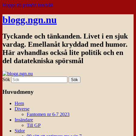
Hoppa till primärt innehåll
blogg.ngn.nu
Tyckande och tänkanden. Livet i en sjuk
vardag. Emellanåt kryddad med humor.
Här avhandlas också lite politik och en
del datatekniska spörsmål
Sök
Huvudmeny
Hem
Diverse
Fantomen nr 6-7 2023
Insändare
Till GP
Sidor