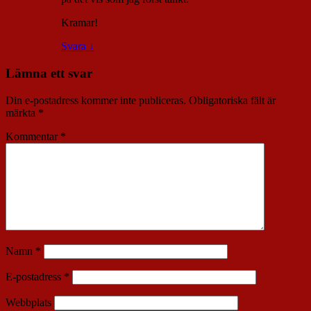
Kramar!
Svara
↓
Lämna ett svar
Din e-postadress kommer inte publiceras.
Obligatoriska fält är
märkta
*
Kommentar
*
Namn
*
E-postadress
*
Webbplats