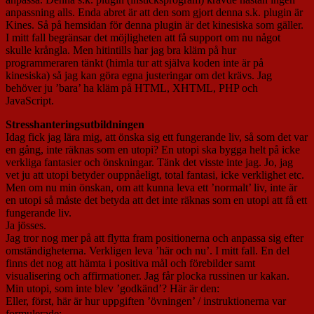
anpassning alls. Enda abret är att den som gjort denna s.k. plugin är
Kines. Så på hemsidan för denna plugin är det kinesiska som gäller.
I mitt fall begränsar det möjligheten att få support om nu något
skulle krångla. Men hitintills har jag bra kläm på hur
programmeraren tänkt (himla tur att själva koden inte är på
kinesiska) så jag kan göra egna justeringar om det krävs. Jag
behöver ju ’bara’ ha kläm på HTML, XHTML, PHP och
JavaScript.
Stresshanteringsutbildningen
Idag fick jag lära mig, att önska sig ett fungerande liv, så som det var
en gång, inte räknas som en utopi? En utopi ska bygga helt på icke
verkliga fantasier och önskningar. Tänk det visste inte jag. Jo, jag
vet ju att utopi betyder ouppnåeligt, total fantasi, icke verklighet etc.
Men om nu min önskan, om att kunna leva ett ’normalt’ liv, inte är
en utopi så måste det betyda att det inte räknas som en utopi att få ett
fungerande liv.
Ja jösses.
Jag tror nog mer på att flytta fram positionerna och anpassa sig efter
omständigheterna. Verkligen leva ’här och nu’. I mitt fall. En del
finns det nog att hämta i positiva mål och förebilder samt
visualisering och affirmationer. Jag får plocka russinen ur kakan.
Min utopi, som inte blev ’godkänd’? Här är den:
Eller, först, här är hur uppgiften ’övningen’ / instruktionerna var
formulerade: