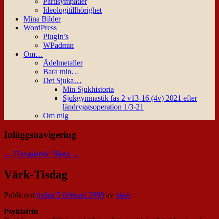
Partisympatier
Ideologitillhörighet
Mina Bilder
WordPress
PlugIn’s
WPadmin
Om…
Ädelmetaller
Bara min…
Det Sjuka…
Min Sjukhistoria
Sjukgymnastik fas 2 v13-16 (4v) 2021 efter
ländryggsoperation 1/3-21
Om mig
Inläggsnavigering
←
Föregående
Nästa
→
Värk-Tisdag
Publicerat
tisdag 5 februari 2008
av
nisse
Psykiatrin