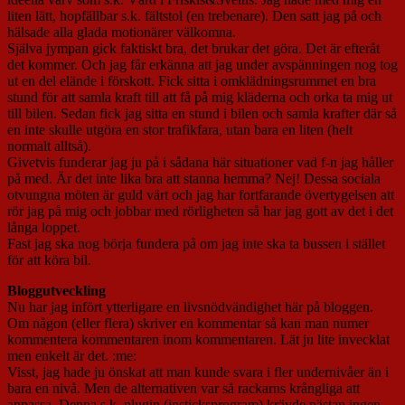
liten lätt, hopfällbar s.k. fältstol (en trebenare). Den satt jag på och
hälsade alla glada motionärer välkomna.
Själva jympan gick faktiskt bra, det brukar det göra. Det är efteråt
det kommer. Och jag får erkänna att jag under avspänningen nog tog
ut en del elände i förskott. Fick sitta i omklädningsrummet en bra
stund för att samla kraft till att få på mig kläderna och orka ta mig ut
till bilen. Sedan fick jag sitta en stund i bilen och samla krafter där så
en inte skulle utgöra en stor trafikfara, utan bara en liten (helt
normalt alltså).
Givetvis funderar jag ju på i sådana här situationer vad f-n jag håller
på med. Är det inte lika bra att stanna hemma? Nej! Dessa sociala
otvungna möten är guld värt och jag har fortfarande övertygelsen att
rör jag på mig och jobbar med rörligheten så har jag gott av det i det
långa loppet.
Fast jag ska nog börja fundera på om jag inte ska ta bussen i stället
för att köra bil.
Bloggutveckling
Nu har jag infört ytterligare en livsnödvändighet här på bloggen.
Om någon (eller flera) skriver en kommentar så kan man numer
kommentera kommentaren inom kommentaren. Lät ju lite invecklat
men enkelt är det. :me:
Visst, jag hade ju önskat att man kunde svara i fler undernivåer än i
bara en nivå. Men de alternativen var så rackarns krångliga att
anpassa. Denna s.k. plugin (insticksprogram) krävde nästan ingen