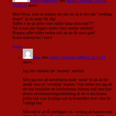
Sonja Söderholm
den
tisdag 5 februari 2008 kl.
20:48 20
skrev:
Men Nisse, som du känner det just nu så är den där ”verkliga
dagen” ju en utopi för dig!
Vafför e de på dette viset vafför fattar dom inte???
Nå vi kan inte begära under, bara mindre mirakel!
Hoppas piller triller verkar och att du får sova gott!
Kram smärtsyster i norr!
Svara
↓
nisse
den
tisdag 5 februari 2008 kl. 21:14 21
skrev:
Jag blev faktiskt lite ’snurten’ :meSad:
Men jag tror att kursledarna hade ’snöat’ in på att det
skulle vara en ’overklig’ önskan. Och sedan tror jag att
det har betydelse att kursledarnas främsta mål med just
denna stresshanteringsutbildning är att vi ska kunna
jobba och vara lyckliga och ta kontrollen över våra liv.
Väldigt fint.
Mitt mål är att få ytterligare s.k. verktyg att hantera min