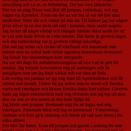
utveckling och t.o.m. en förbättring. Det har varit jätteskönt.
Det var en pigg Nisse som åkte till jympan, i måndags, och tog
vägen via Apoteket. Även om det nu var bra så var det inte utan
mediciner. Sitter där och väntar på min tur. Då känner jag hur någon
jävel driver in en stor jävla nål mitt i tummen, strax under nageln.
Jag rycket till något väldigt och blängde faktiskt ilsket nedåt för att
se vad som hade drivits in i min tumme. Där fanns ju givetvis ingen
och alla runtomkring var ju givetvis väldigt oskyldiga.
Där satt jag sedan och ryckte till emellanåt och masserade min
tumme som nu också hade börjat signalera brännskada dessutom!
Jag kände hur utmattningen kom smygande.
Nu var det dags för antistressövningarna att visa vad de gett för
resultat. Jag började koncentrera mig på andningen och lät
antagligen som om jag hade värkar och var nära att föda.
Lätt svettig om pannan tar jag mig fram till Apoteksdisken och får
uträttat mitt ärende. I bilen får jag sedan sitta en stund och försöka
varva ned ytterligare och liksom försöka tänka bort värken. Givetvis
hade jag ingen extramedicin med mig (förutom den jag tog ut) men
den var inte av den sorten så den hade hjälpt då.
Jag körde mot jympan. Bestämde mig för att lugna ned mig
ytterligare, Parkerade bilen och tog en promenad i Vänersborgs
centrum och bara gick omkring och tittade på vad som fanns i lite
olika affärer.
Det blev lite bättre. Kom till jympan och gjorde i ordning för mitt
ideella värv som s.k. Värd i Friskis&Svettis. Jag hade med mig en