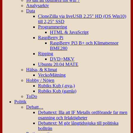
99 sätt att optimera ms win 7
Analysarkiv
Data
CloneZilla via liveUSB 2.25″ HD (OS Win10)
till 2,25″ SSD
Programmering
HTML & JavaScript
RaspBerry Pi
RaspBerry Pi3 B+ och Klimatsensor
BME280
Ripping
DVD>MKV
Ubuntu 20.04 MATE
Hälsa- & Klimat
VeckoMätning
Hobby / Nöjen
Rubiks Kub (-nya-)
Rubiks Kub (gamla)
ToDo
Politik
Debatt…
Debattext: Illa att IF Metalls ordförande far men
osanning och felaktigheter
Debattext: M gör långtidssjuka till politiska
bollträn