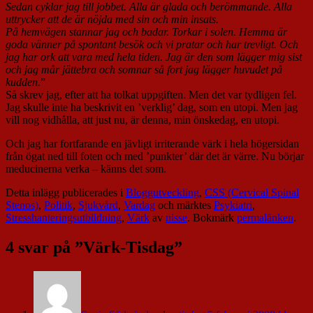
Sedan cyklar jag till jobbet. Alla är glada och berömmande. Alla
uttrycker att de är nöjda med sin och min insats.
På hemvägen stannar jag och badar. Torkar i solen. Hemma är
goda vänner på spontant besök och vi pratar och har trevligt. Och
jag har ork att vara med hela tiden. Jag är den som lägger mig sist
och jag mår jättebra och somnar så fort jag lägger huvudet på
kudden.
”
Så skrev jag, efter att ha tolkat uppgiften. Men det var tydligen fel.
Jag skulle inte ha beskrivit en ’verklig’ dag, som en utopi. Men jag
vill nog vidhålla, att just nu, är denna, min önskedag, en utopi.
Och jag har fortfarande en jävligt irriterande värk i hela högersidan
från ögat ned till foten och med ’punkter’ där det är värre. Nu börjar
meducinerna verka – känns det som.
Detta inlägg publicerades i
Bloggutveckling
,
CSS (Cervical Spinal
Stenos)
,
Politik
,
Sjukvård
,
Vardag
och märktes
Psykiatri
,
Stresshanteringsutbildning
,
Värk
av
nisse
. Bokmärk
permalänken
.
4 svar på ”
Värk-Tisdag
”