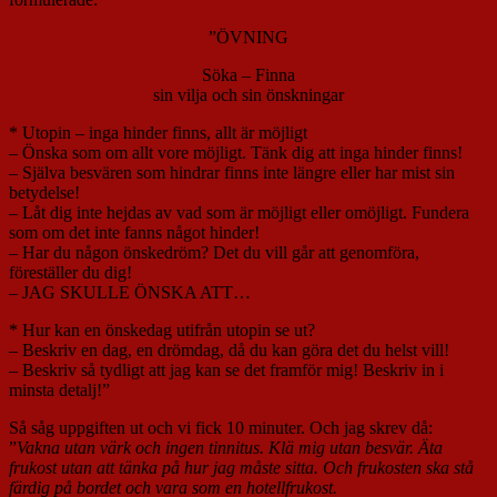
”
ÖVNING
Söka – Finna
sin vilja och sin önskningar
* Utopin – inga hinder finns, allt är möjligt
– Önska som om allt vore möjligt. Tänk dig att inga hinder finns!
– Själva besvären som hindrar finns inte längre eller har mist sin
betydelse!
– Låt dig inte hejdas av vad som är möjligt eller omöjligt. Fundera
som om det inte fanns något hinder!
– Har du någon önskedröm? Det du vill går att genomföra,
föreställer du dig!
– JAG SKULLE ÖNSKA ATT…
* Hur kan en önskedag utifrån utopin se ut?
– Beskriv en dag, en drömdag, då du kan göra det du helst vill!
– Beskriv så tydligt att jag kan se det framför mig! Beskriv in i
minsta detalj!”
Så såg uppgiften ut och vi fick 10 minuter. Och jag skrev då:
”
Vakna utan värk och ingen tinnitus. Klä mig utan besvär. Äta
frukost utan att tänka på hur jag måste sitta. Och frukosten ska stå
färdig på bordet och vara som en hotellfrukost.