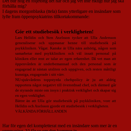
Det blir nog en följetong det här och jag vet inte riktigt hur jag ska
förhålla mig?
I dagens morgonblaska (ttela) fanns ytterligare en insändare som
lyfte fram öppenpsykiatrins tillkortakommande:
Gör ett studiebesök i verkligheten!
Lars Helldin och Sten Axelsson tycker att Ulla Andersson
generaliserar och uppmanar henne till studiebesök på
psykkliniken. Vågat. Kanske är Ulla nära anhörig, någon som
samarbetar med psykkliniken och väl insatt personal på
kliniken eller rent av talar av egen erfarenhet. Då vet man att
öppenvården är underbemannad och den personal som är
engagerad är nästan utsliten och uppgiven, och resten måttligt
kunniga, engagerade i sitt värv.
NU-sjukvårdens toppstyrda chefspolicy är ju att aldrig
rapportera något negativt till överordnad chef, och därmed går
de styrande miste om insyn i praktisk verklighet och skapar sig
en egen verklighet.
Bättre än att Ulla gör studiebesök på psykkliniken, vore att
Helldin och Axelsson gjorde ett studiebesök i verkligheten.
VÄLKÄNDA FÖRHÅLLANDEN
Har för egen del kompletterat med en insändare som mer är en
uppmaning. Vi får se om den kommer in.