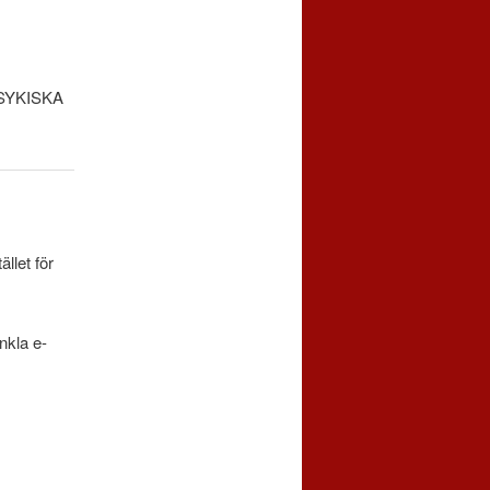
YKISKA
llet för
nkla e-