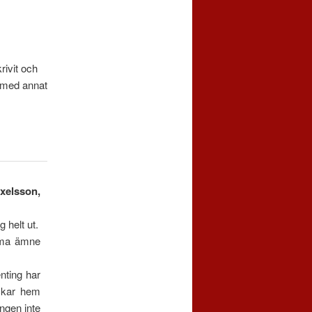
ivit och
n med annat
Axelsson,
 helt ut.
nyma ämne
enting har
ckar hem
ngen inte