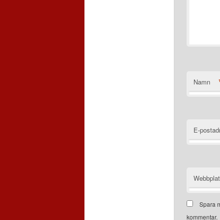
Namn
E-postad
Webbpla
Spara m
kommentar.