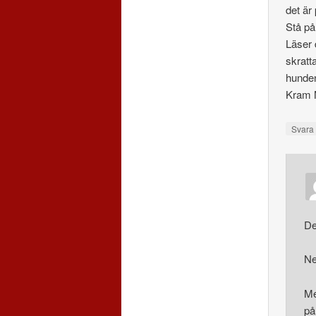
det är
Stå på
Läser 
skratt
hunde
Kram 
Svar
De
Nej
Me
på