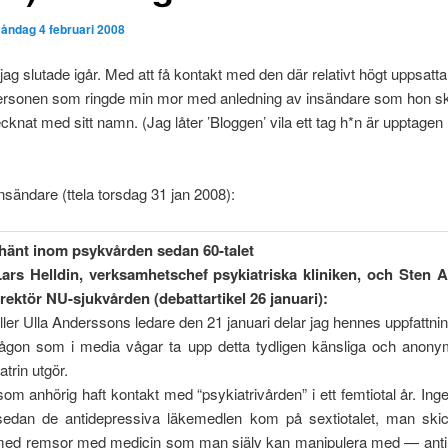
åndag 4 februari 2008
 jag slutade igår. Med att få kontakt med den där relativt högt uppsatta
personen som ringde min mor med anledning av insändare som hon skr
cknat med sitt namn. (Jag låter ’Bloggen’ vila ett tag h*n är upptage
sändare (ttela torsdag 31 jan 2008):
 hänt inom psykvården sedan 60-talet
 Lars Helldin, verksamhetschef psykiatriska kliniken, och Sten 
rektör NU-sjukvården (debattartikel 26 januari):
ller Ulla Anderssons ledare den 21 januari delar jag hennes uppfattning
någon som i media vågar ta upp detta tydligen känsliga och ano
trin utgör.
som anhörig haft kontakt med “psykiatrivården” i ett femtiotal år. Ing
sedan de antidepressiva läkemedlen kom på sextiotalet, man ski
 med remsor med medicin som man själv kan manipulera med — anti