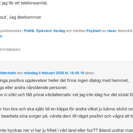
t jag får ett telefonsamtal.
out’. Jag återkommer.
 publicerades i
Politik
,
Sjukvård
,
Vardag
och märktes
Psykiatri
av
nisse
. Bokmärk
en
.
PSYK)MÅNDAG
”
Söderholm
den
måndag 4 februari 2008 kl. 16:46 16
skrev:
 inga positiva upplevelser heller det finns ingen dialog med hemmet,
ga eller andra närstående personer.
 vi sökt och fått privat vårdalternativ vet jag inte idag hur det slutat fö
 hon bra och ska själv bli en klippa för andra vilket ju känns skönt ox
t bearbeta sina sorger på, vända dem till något positivt och vägra att bl
inte tryckas ner vi har ju frihet i vårt land eller hur?? Ibland undrar ma