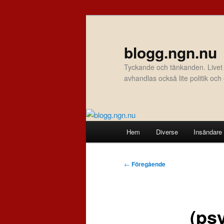
Hoppa
till
primärt
blogg.ngn.nu
innehåll
Tyckande och tänkanden. Livet
avhandlas också lite politik oc
Huvudmeny
Hem
Diverse
Insändare
Inläggsnavigering
←
Föregående
(ps