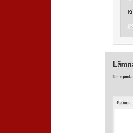
Kr
S
Lämna
Din e-posta
Komment