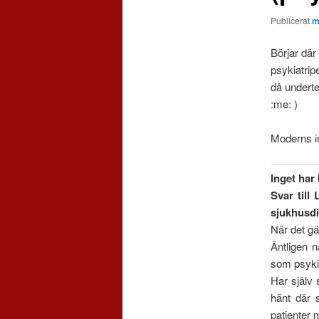
Publicerat
m
Börjar där
psykiatri
då underte
:me: )
Moderns in
Inget har
Svar till
sjukhusdi
När det gä
Äntligen 
som psykia
Har själv 
hänt där 
patienter