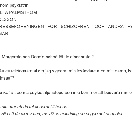
nom psykiatrin.
ETA PALMSTRÖM
OLSSON
NTRESSEFÖRENINGEN FÖR SCHIZOFRENI OCH ANDRA PS
MAR)
 Margareta och Dennis också fått telefonsamtal?
ått ett telefonsamtal om jag signerat min insändare med mitt namn, istä
Insatt”?
nker att denna psykiatritjänsteperson inte kommer att besvara min e
in mor att du telefonerat till henne.
 vilja att du skrev ned, av vilken anledning du ringde det samtalet.