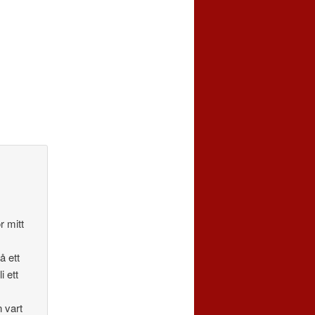
r mitt
å ett
i ett
n vart