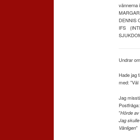
vännerna i
MARGAR
DENNIS 
IFS (I
SJUKDO
Undrar om
Hade jag f
med: ”Väl 
Jag misstä
Postfråga:
”
Hörde av m
Jag skulle
Vänligen
”