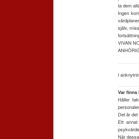
ta dem alls
Ingen kon
vårdplaner
själv, miss
fortsättni
VIVAN N
ANHÖRI
I anknytni
Var finns
Håller fa
personale
Det är det
Ett annat
psykvårde
När dessa 