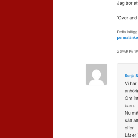
Jag tror at
‘Over and 
Detta inlägg
permalänk
2 SVAR PÅ ”
(
Sonja 
Vi har
anhöri
Om inte
barn.
Nu mår
sätt at
offer.
Låt er 