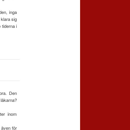
den, inga
 klara sig
 tiderna i
 bra. Den
 läkarna?
ter inom
 även för