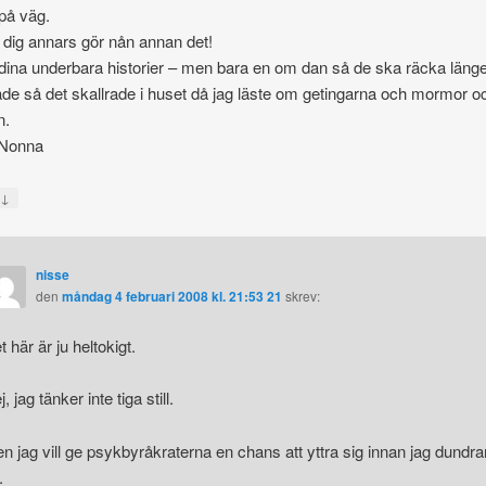
 på väg.
 dig annars gör nån annan det!
dina underbara historier – men bara en om dan så de ska räcka läng
ade så det skallrade i huset då jag läste om getingarna och mormor o
n.
Nonna
↓
a
nisse
den
måndag 4 februari 2008 kl. 21:53 21
skrev:
t här är ju heltokigt.
, jag tänker inte tiga still.
n jag vill ge psykbyråkraterna en chans att yttra sig innan jag dundra
.