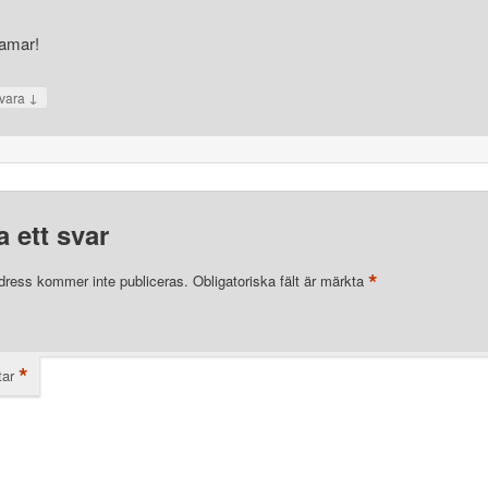
amar!
↓
vara
 ett svar
*
dress kommer inte publiceras.
Obligatoriska fält är märkta
*
ar