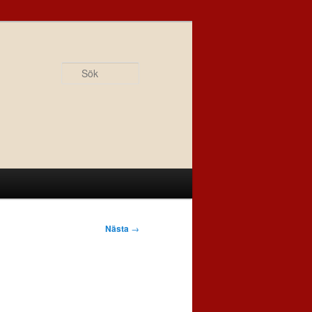
Sök
Nästa
→