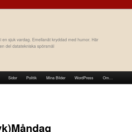
 i en sjuk vardag. Emellanåt kryddad med humor. Här
h en del datatekniska spörsmål
Sidor
Politik
Mina Bilder
WordPress
Om…
yk)Måndag