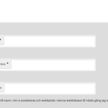
*
*
ress
ts
itt namn, min e-postadress och webbplats i denna webbläsare till nästa gång jag s