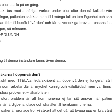
 eller ta alla på en gång.
takt tas med anhöriga, varken under eller efter den så kallade vår
ingar, patienten skickas hem till i många fall en tom lägenhet och ska
ar tider till besök i “vården” och får halvsnorkiga brev, att passas inte
ngen, så minsann.
ORDLUNDH
G
ng till denna insändare fanns även denna:
 läkarna I öppenvården?
ktiskt med TTELA:s ledarskribent att öppenvården ej fungerar så
n som arbetar där är mycket kunnig och välutbildad, men var finns
 stora problemet – läkarbristen.
 stort problem är att kommunerna ej tar sitt ansvar när patien
n är färdigbehandlade och ska åter till hemkommunerna.
saker är ordnade tror vi säkert att det går att bygga upp en bra vård