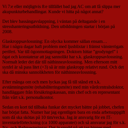
Vi 7:e eller möjligtvis 8:e tillfället bad jag AC om att få slippa mer
akupunkturbehandlingar. Kunde vi hitta på något annat?
Det blev bassängavslappning, i väntan på deltagande i en
stresshanteringsutbildning. Den utbildningen startar i början på
2008.
Glaskroppsavlossning: En olycka kommer sällan ensam…
Har i några dagar haft problem med ljusblixtar i främst vänsterögats
periferi. Var till ögonmottagningen. Doktorn hittar ”grodyngel” i
ögat och konstaterar att jag sannolikt har s.k. glaskroppsavlossning.
Normalt leder det där till näthinneavlossning. Men eftersom mitt
synfel är så pass litet (+3) så är min glaskropp relativt rund. Och det
ska då minska sannolikheten för näthinneavlossning.
Efter många om och men lyckas jag få till stånd ett s.k.
avstämningsmöte (rehabiliteringsmöte) med min vårdcentralsdoktor,
handläggare från försäkringskassan, min chef och en representant
från vårt s.k. personalkontor.
Sedan en kort tid tillbaka funkar det mycket bättre på jobbet, chefen
har börjat fatta. Numer har jag egentligen bara en enda arbetsuppgift
som då ska skötas på 10 tim/vecka. Jag är ansvarig för en IT-
inventarieförteckning (ca 1000 apparater) och så ansvarar jag för s.k.
Ny- och ReInvesteringar. Det är snudd på att jag hinner med…