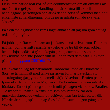
Dessutom har de noll koll på din dokumentation om du omfattas av
mer än ett regelsystem. Handlingarna är knutna till aktuell
handläggare, personligen och är då denne borta så kommer man helt
enkelt inte åt handlingarna, om de nu är inlåsta som de ska vara.
Jösses!?
På avstämningsmötet bestäms inget annat än att jag ska göra det jag
redan börjat göra.
På jobbet gruffar chefen om att jag kanske måste byta rum. Det rum
jag har (och har haft i många år) behövs bättre till de som jobbar
heltid. Jojo, sedär, så går tankegångarna gentemot de som är
sjukskrivna och inte jobbar fullt ut, undan med dem bara. Läs mer
på:
ngn.blogga.nu 2007-okt-17
.
De läkemedel jag för närvarande ”laborerar” med är: Diklofenak
(bör jag ta minimalt med tanke på risken för hjärtpåverkan vid
ansträngning (jag jympar ju emellanåt)). Alvedon + Brufen (eller
Ipren eller Alindrin) eller Magnecyl. En kombination som inte ska
föraktas. Tar det på morgonen och mitt på dagen vid behov. Paraflex
+ Alvedon till natten. Känns inte som om Paraflex har den
muskelavslappande verkan jag behöver, men jag testar ett tag till.
När det är riktigt spänt tar jag Stesolid till natten, någon gång per
vecka.