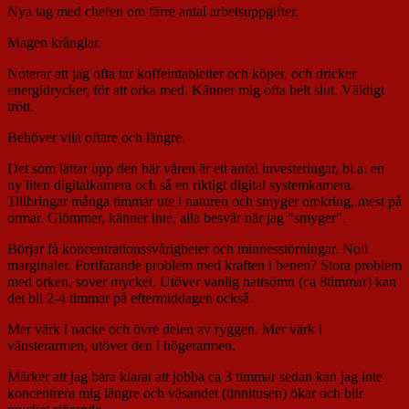
Nya tag med chefen om färre antal arbetsuppgifter.
Magen krånglar.
Noterar att jag ofta tar koffeintabletter och köper, och dricker
energidrycker, för att orka med. Känner mig ofta helt slut. Väldigt
trött.
Behöver vila oftare och längre.
Det som lättar upp den här våren är ett antal investeringar, bl.a. en
ny liten digitalkamera och så en riktigt digital systemkamera.
Tillbringar många timmar ute i naturen och smyger omkring, mest på
ormar. Glömmer, känner inte, alla besvär när jag ”smyger”.
Börjar få koncentrationssvårigheter och minnesstörningar. Noll
marginaler. Fortfarande problem med kraften i benen? Stora problem
med orken, sover mycket. Utöver vanlig nattsömn (ca 8timmar) kan
det bli 2-4 timmar på eftermiddagen också.
Mer värk i nacke och övre delen av ryggen. Mer värk i
vänsterarmen, utöver den i högerarmen.
Märker att jag bara klarat att jobba ca 3 timmar sedan kan jag inte
koncentrera mig längre och väsandet (tinnitusen) ökar och blir