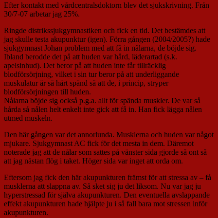
Efter kontakt med vårdcentralsdoktorn blev det sjukskrivning. Från
30/7-07 arbetar jag 25%.
Ringde distrikssjukgymnastiken och fick en tid. Det bestämdes att
jag skulle testa akupunktur (igen). Förra gången (2004/2005?) hade
sjukgymnast Johan problem med att få in nålarna, de böjde sig.
Ibland berodde det på att huden var hård, läderartad (s.k.
apelsinhud). Det beror på att huden inte får tillräcklig
blodförsörjning, vilket i sin tur beror på att underliggande
muskulatur är så hårt spänd så att de, i princip, stryper
blodförsörjningen till huden.
Nålarna böjde sig också p.g.a. allt för spända muskler. De var så
hårda så nålen helt enkelt inte gick att få in. Han fick lägga nålen
utmed muskeln.
Den här gången var det annorlunda. Musklerna och huden var något
mjukare. Sjukgymnast AC fick för det mesta in dem. Däremot
noterade jag att de nålar som sattes på vänster sida gjorde så ont så
att jag nästan flög i taket. Höger sida var inget att orda om.
Eftersom jag fick den här akupunkturen främst för att stressa av – få
musklerna att slappna av. Så sket sig ju det liksom. Nu var jag ju
hyperstressad för själva akupunkturen. Den eventuella avslappande
effekt akupunkturen hade hjälpte ju i så fall bara mot stressen inför
akupunkturen.