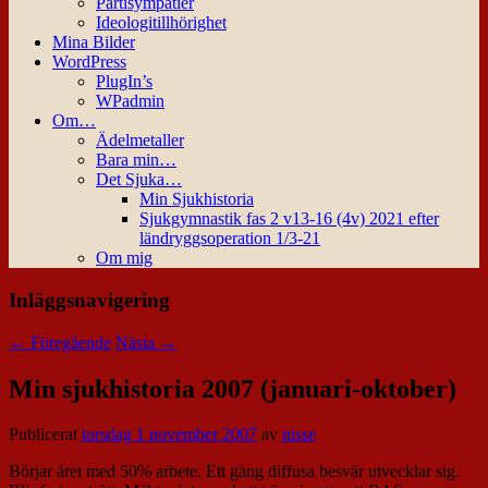
Partisympatier
Ideologitillhörighet
Mina Bilder
WordPress
PlugIn’s
WPadmin
Om…
Ädelmetaller
Bara min…
Det Sjuka…
Min Sjukhistoria
Sjukgymnastik fas 2 v13-16 (4v) 2021 efter
ländryggsoperation 1/3-21
Om mig
Inläggsnavigering
←
Föregående
Nästa
→
Min sjukhistoria 2007 (januari-oktober)
Publicerat
torsdag 1 november 2007
av
nisse
Börjar året med 50% arbete. Ett gäng diffusa besvär utvecklar sig.