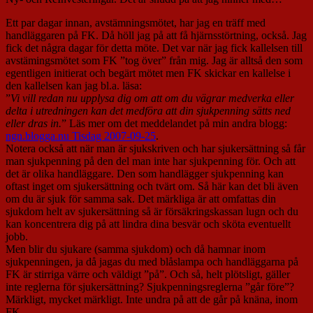
Ett par dagar innan, avstämningsmötet, har jag en träff med
handläggaren på FK. Då höll jag på att få hjärnsstörtning, också. Jag
fick det några dagar för detta möte. Det var när jag fick kallelsen till
avstämingsmötet som FK ”tog över” från mig. Jag är alltså den som
egentligen initierat och begärt mötet men FK skickar en kallelse i
den kallelsen kan jag bl.a. läsa:
”
Vi vill redan nu upplysa dig om att om du vägrar medverka eller
delta i utredningen kan det medföra att din sjukpenning sätts ned
eller dras in.
” Läs mer om det meddelandet på min andra blogg:
ngn.blogga.nu Tisdag 2007-09-25
.
Notera också att när man är sjukskriven och har sjukersättning så får
man sjukpenning på den del man inte har sjukpenning för. Och att
det är olika handläggare. Den som handlägger sjukpenning kan
oftast inget om sjukersättning och tvärt om. Så här kan det bli även
om du är sjuk för samma sak. Det märkliga är att omfattas din
sjukdom helt av sjukersättning så är försäkringskassan lugn och du
kan koncentrera dig på att lindra dina besvär och sköta eventuellt
jobb.
Men blir du sjukare (samma sjukdom) och då hamnar inom
sjukpenningen, ja då jagas du med blåslampa och handläggarna på
FK är stirriga värre och väldigt ”på”. Och så, helt plötsligt, gäller
inte reglerna för sjukersättning? Sjukpenningsreglerna ”går före”?
Märkligt, mycket märkligt. Inte undra på att de går på knäna, inom
FK.