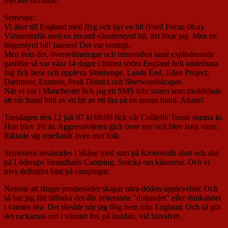
mycket störande.
Semester:
Vi åker till England med flyg och hyr en bil (Ford Focus 06:a).
Vänstertrafik med en invand vänsterstyrd bil, det fixar jag. Men en
högerstyrd bil! Istanes! Det var svettigt.
Men trots det, översvämningar och terroristhot samt exploderande
gasbilar så var våra 14 dagar i främst södra England helt underbara.
Jag fick bese och uppleva Stonhenge, Lands End, Eden Project,
Dartmoor, Exmoor, Peak District och Sherwoodskogen.
När vi var i Manchester fick jag ett SMS från sonen som meddelade
att vår hund bitit av en bit av ett öra på en annan hund. Attans!
Torsdagen den 12 juli 07 kl 08:00 fick vår Collietik Tessie somna in.
Hon blev 3½ år. Aggressiviteten gick över styr och blev bara värre.
Riktade sig emellanåt även mot folk.
Semestern avslutades i Skåne med start på Kronovalls slott och slut
på Löderups Strandbads Camping. Snacka om klassresa. Och vi
trivs definitivt bäst på campingar.
Noterar att längre promenader skapar nära-döden-upplevelser. Och
så har jag fått tillbaka det där irriterande ”duttandet” eller dunkandet
i vänster öra. Det skedde när jag flög hem från England. Och så gör
det rackarnas ont i vänster fot, på insidan, vid fotvalvet.