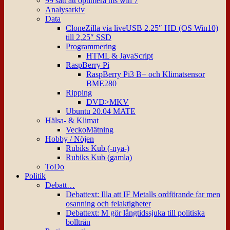
99 sätt att optimera ms win 7
Analysarkiv
Data
CloneZilla via liveUSB 2.25″ HD (OS Win10)
till 2,25″ SSD
Programmering
HTML & JavaScript
RaspBerry Pi
RaspBerry Pi3 B+ och Klimatsensor
BME280
Ripping
DVD>MKV
Ubuntu 20.04 MATE
Hälsa- & Klimat
VeckoMätning
Hobby / Nöjen
Rubiks Kub (-nya-)
Rubiks Kub (gamla)
ToDo
Politik
Debatt…
Debattext: Illa att IF Metalls ordförande far men
osanning och felaktigheter
Debattext: M gör långtidssjuka till politiska
bollträn