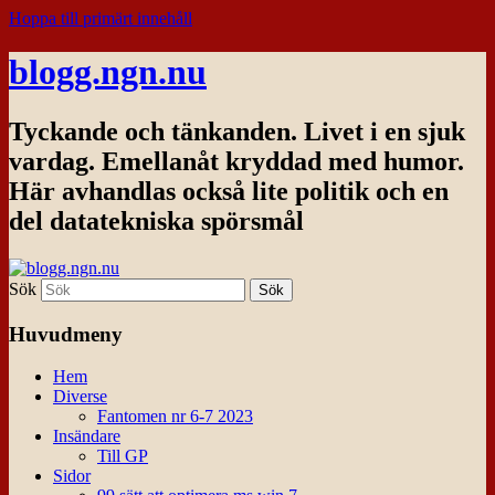
Hoppa till primärt innehåll
blogg.ngn.nu
Tyckande och tänkanden. Livet i en sjuk
vardag. Emellanåt kryddad med humor.
Här avhandlas också lite politik och en
del datatekniska spörsmål
Sök
Huvudmeny
Hem
Diverse
Fantomen nr 6-7 2023
Insändare
Till GP
Sidor