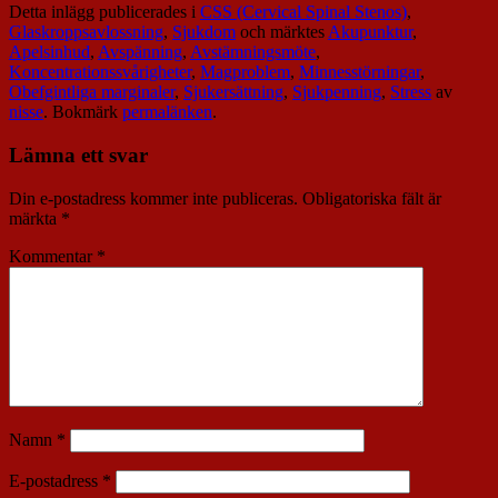
Detta inlägg publicerades i
CSS (Cervical Spinal Stenos)
,
Glaskroppsavlossning
,
Sjukdom
och märktes
Akupunktur
,
Apelsinhud
,
Avspänning
,
Avstämningsmöte
,
Koncentrationssvårigheter
,
Magproblem
,
Minnesstörningar
,
Obefgintliga marginaler
,
Sjukersättning
,
Sjukpenning
,
Stress
av
nisse
. Bokmärk
permalänken
.
Lämna ett svar
Din e-postadress kommer inte publiceras.
Obligatoriska fält är
märkta
*
Kommentar
*
Namn
*
E-postadress
*