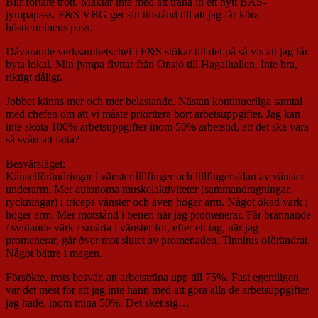
Blir fortare trött. Mäktar inte med att träna in ett nytt BAS-
jympapass. F&S VBG ger sitt tillstånd till att jag får köra
höstterminens pass.
Dåvarande verksamhetschef i F&S stökar till det på så vis att jag får
byta lokal. Min jympa flyttar från Onsjö till Hagalhallen. Inte bra,
riktigt dåligt.
Jobbet känns mer och mer belastande. Nästan kontinuerliga samtal
med chefen om att vi måste prioritera bort arbetsuppgifter. Jag kan
inte sköta 100% arbetsuppgifter inom 50% arbetstid, att det ska vara
så svårt att fatta?
Besvärsläget:
Känselförändringar i vänster lillfinger och lillfingersidan av vänster
underarm. Mer autonoma muskelaktiviteter (sammandragningar,
ryckningar) i triceps vänster och även höger arm. Något ökad värk i
höger arm. Mer motstånd i benen när jag promenerar. Får brännande
/ svidande värk / smärta i vänster fot, efter ett tag, när jag
promenerar, går över mot slutet av promenaden. Tinnitus oförändrat.
Något bättre i magen.
Försökte, trots besvär, att arbetsträna upp till 75%. Fast egentligen
var det mest för att jag inte hann med att göra alla de arbetsuppgifter
jag hade, inom mina 50%. Det sket sig…