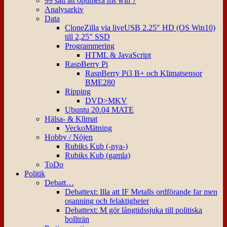
99 sätt att optimera ms win 7
Analysarkiv
Data
CloneZilla via liveUSB 2.25″ HD (OS Win10)
till 2,25″ SSD
Programmering
HTML & JavaScript
RaspBerry Pi
RaspBerry Pi3 B+ och Klimatsensor
BME280
Ripping
DVD>MKV
Ubuntu 20.04 MATE
Hälsa- & Klimat
VeckoMätning
Hobby / Nöjen
Rubiks Kub (-nya-)
Rubiks Kub (gamla)
ToDo
Politik
Debatt…
Debattext: Illa att IF Metalls ordförande far men
osanning och felaktigheter
Debattext: M gör långtidssjuka till politiska
bollträn