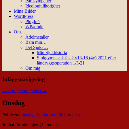
Partisympatier
Ideologitillhörighet
Mina Bilder
WordPress
PlugIn’s
WPadmin
Om…
Ädelmetaller
Bara min…
Det Sjuka…
Min Sjukhistoria
Sjukgymnastik fas 2 v13-16 (4v) 2021 efter
ländryggsoperation 1/3-21
Om mig
Inläggsnavigering
←
Föregående
Nästa
→
Onsdag
Publicerat
onsdag 31 oktober 2007
av
nisse
Jobbat förmiddagen (2 timmar)