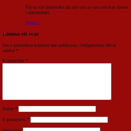
Får ta och undersöka det där och se vad som kan finnas
i närområdet.
Svara
↓
Lämna ett svar
Din e-postadress kommer inte publiceras.
Obligatoriska fält är
märkta
*
Kommentar
*
Namn
*
E-postadress
*
Webbplats