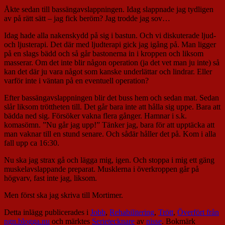
Åkte sedan till bassängavslappningen. Idag slappnade jag tydligen
av på rätt sätt – jag fick beröm? Jag trodde jag sov…
Idag hade alla nakenskydd på sig i bastun. Och vi diskuterade ljud-
och ljusterapi. Det där med ljudterapi gick jag igång på. Man ligger
på en slags bädd och så går bastonerna in i kroppen och liksom
masserar. Om det inte blir någon operation (ja det vet man ju inte) så
kan det där ju vara något som kanske underlättar och lindrar. Eller
varför inte i väntan på en eventuell operation?
Efter bassängavslappningen blir det buss hem och sedan mat. Sedan
slår liksom tröttheten till. Det går bara inte att hålla sig uppe. Bara att
bädda ned sig. Försöker vakna flera gånger. Hamnar i s.k.
komasömn. ”Nu går jag upp!” Tänker jag, bara för att upptäcka att
man vaknar till en stund senare. Och sådär håller det på. Kom i alla
fall upp ca 16:30.
Nu ska jag strax gå och lägga mig, igen. Och stoppa i mig ett gäng
muskelavslappande preparat. Musklerna i överkroppen går på
högvarv, fast inte jag, liksom.
Men först ska jag skriva till Mortimer.
Detta inlägg publicerades i
Jobb
,
Rehabilitering
,
Trött
,
Överfört från
ngn.blogga.nu
och märktes
Serietecknare
av
nisse
. Bokmärk