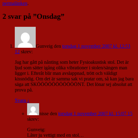
permalänken
.
2 svar på ”
Onsdag
”
Gunveig
den
torsdag 1 november 2007 kl. 12:53
12
skrev:
Jag har gått på nånting som heter Fysioakustisk stol. Det är
ljud som sätter igång olika vibrationer i stolen/sängen man
ligger i. Efteråt blir man avslappnad, trött och väldigt
kissnödig. Om det är samma sak vi pratar om, så kan jag bara
säga att SKÖÖÖÖÖÖÖÖÖÖÖNT. Det lönar sej absolut att
prova på.
Svara
↓
nisse
den
torsdag 1 november 2007 kl. 15:07 15
skrev:
Gunveig:
Låter ju vettigt med en stol…