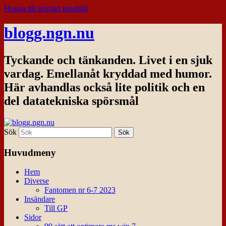
Hoppa till primärt innehåll
blogg.ngn.nu
Tyckande och tänkanden. Livet i en sjuk
vardag. Emellanåt kryddad med humor.
Här avhandlas också lite politik och en
del datatekniska spörsmål
Sök
Huvudmeny
Hem
Diverse
Fantomen nr 6-7 2023
Insändare
Till GP
Sidor