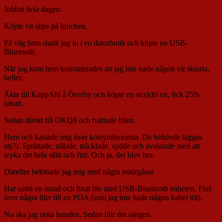
Jobbat hela dagen.
Köpte vit slips på lunchen.
På väg hem slank jag in i en datorbutik och köpte en USB-
Bluetooth.
När jag kom hem konstaterades att jag inte hade någon vit skjorta,
heller.
Åkte till KappAhl å Överby och köpte en strykfri en, fick 25%
rabatt.
Sedan direkt till OKQ8 och tvättade bilen.
Hem och kastade mig över kostymbyxorna. De behövde läggas
ut(?). Sprättade, nålade, tråcklade, sydde och avslutade med att
sryka det hela slätt och fint. Och ja, det blev bra.
Därefter belönade jag mig med några smörgåsar.
Har suttit en stund och fixat lite med USB-Bluetooth enheten. Fört
över några filer till en PDA (som jag inte hade någon kabel till).
Nu ska jag rasta hunden. Sedan blir det sängen.