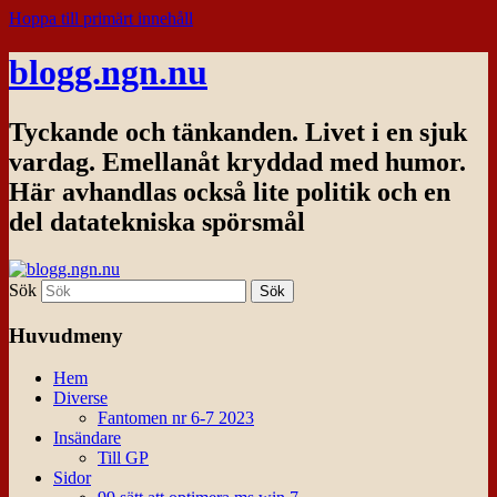
Hoppa till primärt innehåll
blogg.ngn.nu
Tyckande och tänkanden. Livet i en sjuk
vardag. Emellanåt kryddad med humor.
Här avhandlas också lite politik och en
del datatekniska spörsmål
Sök
Huvudmeny
Hem
Diverse
Fantomen nr 6-7 2023
Insändare
Till GP
Sidor