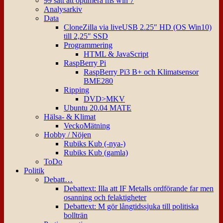
99 sätt att optimera ms win 7
Analysarkiv
Data
CloneZilla via liveUSB 2.25″ HD (OS Win10)
till 2,25″ SSD
Programmering
HTML & JavaScript
RaspBerry Pi
RaspBerry Pi3 B+ och Klimatsensor
BME280
Ripping
DVD>MKV
Ubuntu 20.04 MATE
Hälsa- & Klimat
VeckoMätning
Hobby / Nöjen
Rubiks Kub (-nya-)
Rubiks Kub (gamla)
ToDo
Politik
Debatt…
Debattext: Illa att IF Metalls ordförande far men
osanning och felaktigheter
Debattext: M gör långtidssjuka till politiska
bollträn