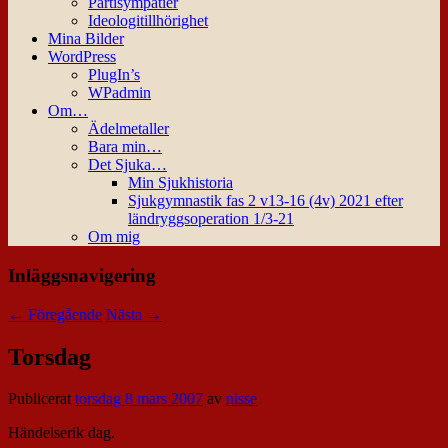
Partisympatier
Ideologitillhörighet
Mina Bilder
WordPress
PlugIn’s
WPadmin
Om…
Ädelmetaller
Bara min…
Det Sjuka…
Min Sjukhistoria
Sjukgymnastik fas 2 v13-16 (4v) 2021 efter
ländryggsoperation 1/3-21
Om mig
Inläggsnavigering
←
Föregående
Nästa
→
Torsdag
Publicerat
torsdag 8 mars 2007
av
nisse
Händelserik dag.