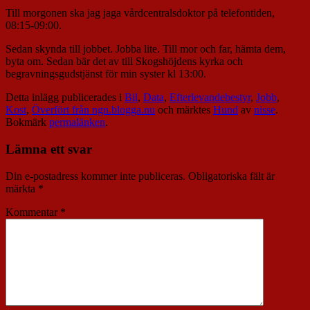
Till morgonen ska jag jaga vårdcentralsdoktor på telefontiden,
08:15-09:00.
Sedan skynda till jobbet. Jobba lite. Till mor och far, hämta dem,
byta om. Sedan bär det av till Skogshöjdens kyrka och
begravningsgudstjänst för min syster kl 13:00.
Detta inlägg publicerades i
Bil
,
Data
,
Efterlevandebestyr
,
Jobb
,
Kost
,
Överfört från ngn.blogga.nu
och märktes
Hund
av
nisse
.
Bokmärk
permalänken
.
Lämna ett svar
Din e-postadress kommer inte publiceras.
Obligatoriska fält är
märkta
*
Kommentar
*