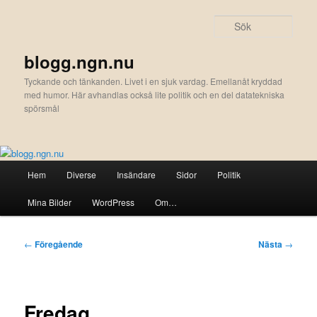
Hoppa
till
Sök
primärt
innehåll
blogg.ngn.nu
Tyckande och tänkanden. Livet i en sjuk vardag. Emellanåt kryddad
med humor. Här avhandlas också lite politik och en del datatekniska
spörsmål
Huvudmeny
Hem
Diverse
Insändare
Sidor
Politik
Mina Bilder
WordPress
Om…
Inläggsnavigering
←
Föregående
Nästa
→
Fredag