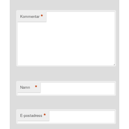
*
Kommentar
*
Namn
*
E-postadress