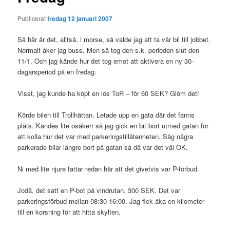
Publicerat
fredag 12 januari 2007
Så här är det, alltså, i morse, så valde jag att ta vår bil till jobbet.
Normalt åker jag buss. Men så tog den s.k. perioden slut den
11/1. Och jag kände hur det tog emot att aktivera en ny 30-
dagarsperiod på en fredag.
Visst, jag kunde ha köpt en lös ToR – för 60 SEK? Glöm det!
Körde bilen till Trollhättan. Letade upp en gata där det fanns
plats. Kändes lite osäkert så jag gick en bit bort utmed gatan för
att kolla hur det var med parkeringstillåtenheten. Såg några
parkerade bilar längre bort på gatan så då var det väl OK.
Ni med lite njure fattar redan här att det givetvis var P-förbud.
Jodå, det satt en P-bot på vindrutan. 300 SEK. Det var
parkeringsförbud mellan 08:30-16:00. Jag fick åka en kilometer
till en korsning för att hitta skylten.