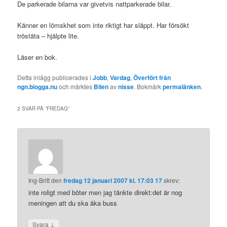
De parkerade bilarna var givetvis nattparkerade bilar.
Känner en lömskhet som inte riktigt har släppt. Har försökt
tröstäta – hjälpte lite.
Läser en bok.
Detta inlägg publicerades i
Jobb
,
Vardag
,
Överfört från
ngn.blogga.nu
och märktes
Bilen
av
nisse
. Bokmärk
permalänken
.
2 SVAR PÅ ”
FREDAG
”
Ing-Britt
den
fredag 12 januari 2007 kl. 17:03 17
skrev:
inte roligt med böter men jag tänkte direkt:det är nog
meningen att du ska åka buss
↓
Svara